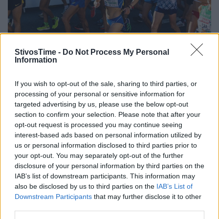
StivosTime -
Do Not Process My Personal
Information
If you wish to opt-out of the sale, sharing to third parties, or
Ευρωπαϊκό Πρωτάθλημα 2022: Το πρόγραμμα της 6ης
processing of your personal or sensitive information for
ημέρας
targeted advertising by us, please use the below opt-out
section to confirm your selection. Please note that after your
Στο πρόγραμμα της 6ης ημέρας συμπεριλαμβάνονται 8 τελικοί,
opt-out request is processed you may continue seeing
στα 20χλμ. βάδην, το επί κοντώ και τα 4x400μ. στους άνδρες
interest-based ads based on personal information utilized by
και στα 20χλμ. βάδην, τα 800μ., τον ακοντισμό, τα 4x400μ. και
us or personal information disclosed to third parties prior to
τα 3.000μ. στιπλ στις γυναίκες.
your opt-out. You may separately opt-out of the further
19/08/2022 • 23:30
disclosure of your personal information by third parties on the
IAB’s list of downstream participants. This information may
also be disclosed by us to third parties on the
IAB’s List of
Downstream Participants
that may further disclose it to other
third parties.