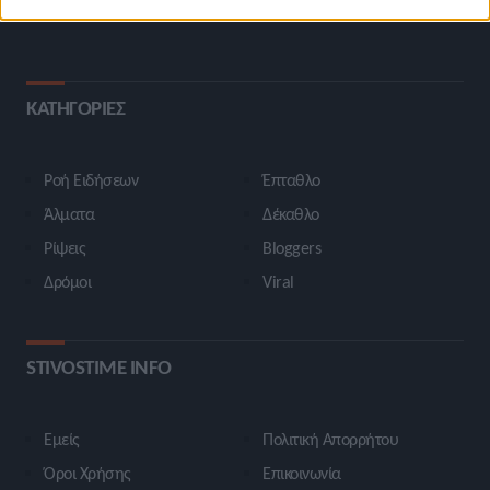
ΚΑΤΗΓΟΡΙΕΣ
Ροή Ειδήσεων
Έπταθλο
Άλματα
Δέκαθλο
Ρίψεις
Bloggers
Δρόμοι
Viral
STIVOSTIME INFO
Εμείς
Πολιτική Απορρήτου
Όροι Χρήσης
Επικοινωνία