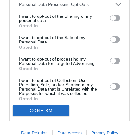
Personal Data Processing Opt Outs
I want to opt-out of the Sharing of my
personal data.
Opted In
I want to opt-out of the Sale of my
Personal Data.
Opted In
I want to opt-out of processing my
Personal Data for Targeted Advertising.
Opted In
Stivostime.GR
I want to opt-out of Collection, Use,
Καρνεάδου 25-29, 106 75, Αθήνα
Retention, Sale, and/or Sharing of my
Personal Data that Is Unrelated with the
Purposes for which it was collected.
Opted In
Τηλέφωνο επικοινωνίας:
(+30) 697 203 3766 / (+30) 210 68 71
CONFIRM
000
info[at]stivostime.gr
marketing[at]stivostime.gr
Data Deletion
Data Access
Privacy Policy