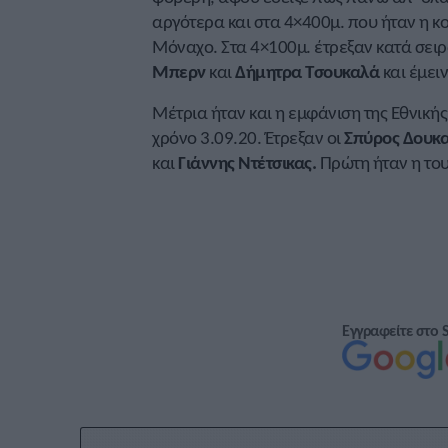
αργότερα και στα 4×400μ. που ήταν η κο
Μόναχο. Στα 4×100μ. έτρεξαν κατά σει
Μπερν
και
Δήμητρα Τσουκαλά
και έμει
Μέτρια ήταν και η εμφάνιση της Εθνική
χρόνο 3.09.20. Έτρεξαν οι
Σπύρος Δουκα
και
Γιάννης Ντέτσικας.
Πρώτη ήταν η του
Εγγραφείτε στο 