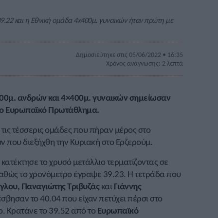
9.22 και η Εθνική ομάδα 4x400μ. γυναικών ήταν πρώτη με
Δημοσιεύτηκε στις 05/06/2022 • 16:35
Χρόνος ανάγνωσης: 2 λεπτά
100μ. ανδρών και 4×400μ. γυναικών σημείωσαν
 το Ευρωπαϊκό Πρωτάθλημα.
τις τέσσερις ομάδες που πήραν μέρος στο
 που διεξήχθη την Κυριακή στο Ερζερούμ.
κατέκτησε το χρυσό μετάλλιο τερματίζοντας σε
καθώς το χρονόμετρο έγραψε 39.23. Η τετράδα που
γλου, Παναγιώτης Τριβυζάς
και
Γιάννης
σβησαν το 40.04 που είχαν πετύχει πέρσι στο
. Κρατάνε το 39.52 από το
Ευρωπαϊκό