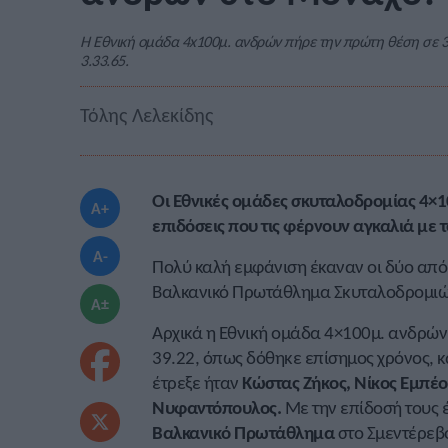
Η Εθνική ομάδα 4x100μ. ανδρών πήρε την πρώτη θέση σε 3
3.33.65.
Τόλης Λελεκίδης
Οι Εθνικές ομάδες σκυταλοδρομίας 4×
A+
επιδόσεις που τις φέρνουν αγκαλιά με
A-
Πολύ καλή εμφάνιση έκαναν οι δύο από 
Βαλκανικό Πρωτάθλημα Σκυταλοδρομιών
A±
Αρχικά η Εθνική ομάδα 4×100μ. ανδρών 
39.22, όπως δόθηκε επίσημος χρόνος, 
έτρεξε ήταν
Κώστας Ζήκος, Νίκος Εμπέο
Νυφαντόπουλος.
Με την επίδοσή τους έ
Βαλκανικό Πρωτάθλημα
στο Σμεντέρεβο