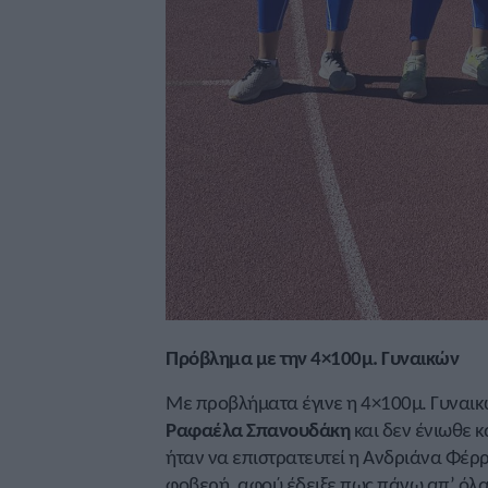
Πρόβλημα με την 4×100μ. Γυναικών
Με προβλήματα έγινε η 4×100μ. Γυναικώ
Ραφαέλα Σπανουδάκη
και δεν ένιωθε 
ήταν να επιστρατευτεί η Ανδριάνα Φέρρ
φοβερή, αφού έδειξε πως πάνω απ’ όλα 