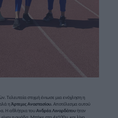
ν. Τελευταία στιγμή ένιωσε μια ενόχληση η
καλά η
Άρτεμις Αναστασίου.
Αποτέλεσμα αυτού
α. Η αθλήτρια του
Ανδρέα Λιναρδάτου
ήταν
είναι η ομάδα. Μπήκε στα 4×100μ. και λίγο