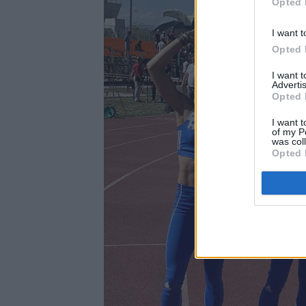
Opted 
I want t
Opted 
I want 
Advertis
Opted 
I want t
of my P
was col
Opted 