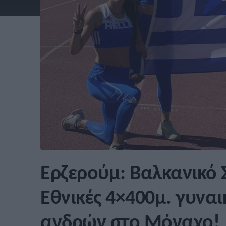
Ερζερούμ: Βαλκανικό
Εθνικές 4×400μ. γυναι
ανδρών στο Μόναχο!