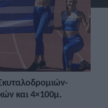
 Σκυταλοδρομιών-
κών και 4×100μ.