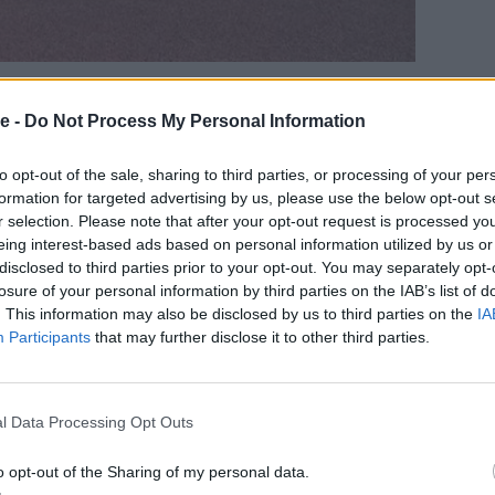
γυναικών έκανε εξαιρετική εμφάνιση, παρά το
e -
Do Not Process My Personal Information
υσιαστικά με αντίπαλο το χρονόμετρο.
υρκική ομάδα και τερμάτισαν σε 3.33.65, όπως
to opt-out of the sale, sharing to third parties, or processing of your per
ετρο έγραψε 3.33.60). Έτρεξαν οι
Δέσποινα
formation for targeted advertising by us, please use the below opt-out s
ργυρού
και
Ανδριάνα Φέρρα.
Και εκείνες είναι
r selection. Please note that after your opt-out request is processed y
ό Πρωτάθλημα στο Μόναχο. Η Εθνική έσβησε το
eing interest-based ads based on personal information utilized by us or
λκανικό Πρωτάθλημα στο
Σμεντέρεβο
και κρατάει το
disclosed to third parties prior to your opt-out. You may separately opt-
παϊκό Πρωτάθλημα Ομάδων στο
Κλουζ Ναπόκα.
losure of your personal information by third parties on the IAB’s list of
. This information may also be disclosed by us to third parties on the
IA
Participants
that may further disclose it to other third parties.
l Data Processing Opt Outs
o opt-out of the Sharing of my personal data.