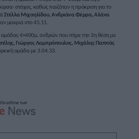
ύρσα- στόχος, καθώς παιζόταν η πρόκριση για το
ρά
Στέλλα Μιχαηλίδου, Ανδριάνα Φέρρα, Αλάνα
ναν μακριά στο 45.11.
ς ομάδας 4×400μ. ανδρών που πήρε την 3η θέση με
τέλης, Γιώργος Λαμπρόπουλος, Μιχάλης Παππάς
ρκική ομάδα με 3.04.33.
Stivostime των