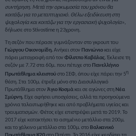
συντήρηση. Μετά την ορκωμοσία του χρόνου θα
κοιτάξω για το μεταπτυχιακό. Θέλω εξειδίκευση στη
ψυχολογία και κοιτάζω για την εργασιακή ψυχολογία
»,
δήλωσε στο Stivostime η 23χρονη.
Τη σεζόν που πέρασε γυμνάζονταν στο γκρουπ του
Γιώργου Οικονομίδη.
Ανήκει στον
Πανιώνιο
και είχε
πάρει μεταγραφή από τον
Φίλιππο Καβάλας
. Έκλεισε τη
σεζόν με 7.72 στα 60μ. που πέτυχε στο
Πανελλήνιο
η
Πρωτάθλημα κλειστού
στο ΣΕΦ, όπου είχε πάρει την 5
θέση. Στα 100μ. έτρεξε μόνο στο Διασυλλογικό
Πρωτάθλημα στον
Άγιο Κοσμά
και σε αγώνες στη
Νέα
Σμύρνη.
Είχε αφήσει υποσχέσεις, αλλά τα προηγούμενα
χρόνια ταλαιπωρήθηκε και από προβλήματα υγείας και
τραυματισμών. Φέτος είχε επιστρέψει μετά το 2019. Το
2017 είχε κατακτήσει το ασημένιο μετάλλιο στα 200μ.
και το χάλκινο μετάλλιο στα 100μ. στο
Βαλκανικό
Πρωτάθλημα Κ20
στο Πιτέστι. Το 2016 είχε κερδίσει τα