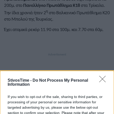
200μ. στο
Πανελλήνιο Πρωτάθλημα Κ18
στα Τρίκαλα.
η
Την ίδια χρονιά ήταν 2
στο Βαλκανικό Πρωτάθλημα Κ20
στο Μπολού της Τουρκίας.
Έχει ατομικά ρεκόρ 11.90 στα 100μ. και 7.70 στα 60μ.
StivosTime -
Do Not Process My Personal
Information
If you wish to opt-out of the sale, sharing to third parties, or
A+
A-
A±
processing of your personal or sensitive information for
targeted advertising by us, please use the below opt-out
section to confirm your selection. Please note that after your