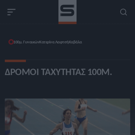
100μ. Γυναικών
Κατερίνα Λαφτσή
Καβάλα
ΔΡΌΜΟΙ ΤΑΧΎΤΗΤΑΣ 100Μ.