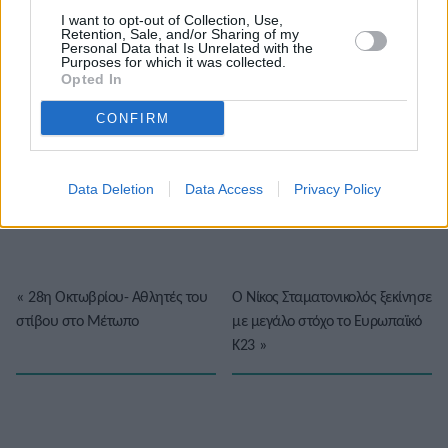
I want to opt-out of Collection, Use,
Retention, Sale, and/or Sharing of my
Personal Data that Is Unrelated with the
Purposes for which it was collected.
Opted In
CONFIRM
Το άρθρο δεν έχει ακόμα βαθμολογηθεί.
Βαθμολογήστε αυτό το άρθρο:
Data Deletion
Data Access
Privacy Policy
★
★
★
★
★
«
28η Οκτωβρίου- Αθλητές του
Ο Νίκος Σταματονικολός ξεκίνησε
στίβου στο Μέτωπο
με μεγάλο στόχο το Ευρωπαϊκό
Κ23
»