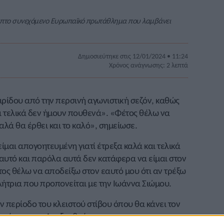
πέμπτο συνεχόμενο Ευρωπαϊκό πρωτάθλημα που λαμβάνει
Δημοσιεύτηκε στις 12/01/2024 • 11:24
Χρόνος ανάγνωσης: 2 λεπτά
ρίδου από την περσινή αγωνιστική σεζόν, καθώς
ι τελικά δεν ήμουν πουθενά». «Φέτος θέλω να
αλά θα έρθει και το καλό», σημείωσε.
ίμαι απογοητευμένη γιατί έτρεξα καλά και τελικά
αυτό και παρόλα αυτά δεν κατάφερα να είμαι στον
τος θέλω να αποδείξω στον εαυτό μου ότι αν τρέξω
θλήτρια που προπονείται με την Ιωάννα Σιώμου.
ην περίοδο του κλειστού στίβου όπου θα κάνει τον
ο μίτινγκ του Λουξεμβούργου.