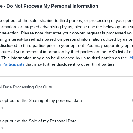
e -
Do Not Process My Personal Information
αλά, τρέξω ικανοποιητικά και μπορώ να διεκδικήσω
στο Παγκόσμιο πρωτάθλημα της Γλασκώβης. Ο
to opt-out of the sale, sharing to third parties, or processing of your per
ου ανοιχτού στίβου. Μπορεί να είμαι έμπειρη
formation for targeted advertising by us, please use the below opt-out s
κάποια τεχνικά θέματα. Όπως για παράδειγμα στα
r selection. Please note that after your opt-out request is processed y
στοιχειώνει αυτό και φέτος δώσαμε ιδιαίτερη
eing interest-based ads based on personal information utilized by us or
εί είναι σίγουρο ότι θα πάει καλά και ο ανοιχτός
disclosed to third parties prior to your opt-out. You may separately opt-
losure of your personal information by third parties on the IAB’s list of
. This information may also be disclosed by us to third parties on the
IA
α είναι τρελά υψηλό επίπεδο. Θα είναι σκληρή
Participants
that may further disclose it to other third parties.
ληση που αν καταφέρω και προκριθώ θέλω να
 Πεσιρίδου που εάν καταφέρει να είναι παρούσα
νο Ευρωπαϊκό πρωτάθλημα που λαμβάνει μέρος.
l Data Processing Opt Outs
δεν στόχευα σε μετάλλια. Ήξερα ότι δεν μπορώ να
o opt-out of the Sharing of my personal data.
λλια σε μεγάλες διοργανώσεις. Αυτό που είχα
In
 πάω σε τρεις Ολυμπιακούς αγώνες και να είμαι
ση για εμένα λοιπόν να φτάσω στην συμμετοχή μου
o opt-out of the Sale of my Personal Data.
ε.
In