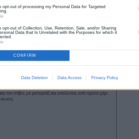
to opt-out of processing my Personal Data for Targeted
ing.
In
Stivostime των
o opt-out of Collection, Use, Retention, Sale, and/or Sharing
ersonal Data that Is Unrelated with the Purposes for which it
lected.
In
CONFIRM
νέλλος
Data Deletion
Data Access
Privacy Policy
blogging, ραδιόφωνο και τηλεόραση. Εξειδίκευση στα
και τον στίβο, με ρεπορτάζ και αναλύσεις από πρώτο χέρι
πνευση.