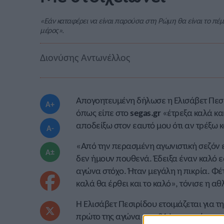
«Eάν καταφέρει να είναι παρούσα στη Ρώμη θα είναι το 
μέρος».
Διονύσης Αντωνέλλος
Απογοητευμένη δήλωσε η Ελισάβετ Πεσι
A+
όπως είπε στο
segas.gr
«έτρεξα καλά κα
αποδείξω στον εαυτό μου ότι αν τρέξω κ
A-
«Από την περασμένη αγωνιστική σεζόν ε
A±
δεν ήμουν πουθενά. Έδειξα έναν καλό ε
αγώνα στόχο. Ήταν μεγάλη η πικρία. Φέ
καλά θα έρθει και το καλό», τόνισε η α
Η Ελισάβετ Πεσιρίδου ετοιμάζεται για τ
πρώτο της αγώνα στις 21 Ιανουαρίου στ