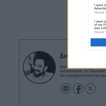
I want 
Advertis
Opted 
Εγγραφείτε στο 
I want t
of my P
was col
Opted 
Διονύσης Αντω
Δημοσιογράφος με εμπειρία σε 
ελληνοτουρκικά, τον Ολυμπιακό 
που προσφέρουν γνώση και έμ