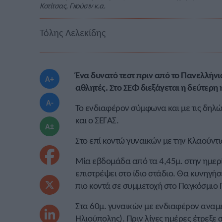
Κοτίτσας, Γκούσιν κ.α.
Τόλης Λελεκίδης
Ένα δυνατό τεστ πριν από το Πανελλήν
A+
αθλητές. Στο ΣΕΦ διεξάγεται η δεύτερη 
A-
Το ενδιαφέρον σύμφωνα και με τις δηλ
και ο ΣΕΓΑΣ.
A±
Στο επί κοντώ γυναικών με την Κλαούντι
Μία εβδομάδα από τα 4,45μ. στην ημερ
επιστρέψει στο ίδιο στάδιο. Θα κυνηγή
πιο κοντά σε συμμετοχή στο Παγκόσμιο 
Στα 60μ. γυναικών με ενδιαφέρον αναμ
Ηλιούπολης). Πριν λίγες ημέρες έτρεξε 