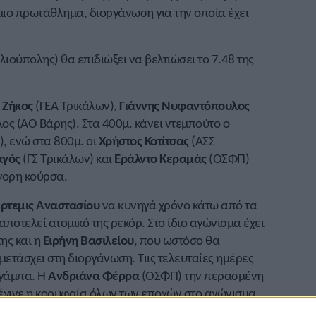
μιο πρωτάθλημα, διοργάνωση για την οποία έχει
λιούπολης) θα επιδιώξει να βελτιώσει το 7.48 της
Ζήκος
(ΓΕΑ Τρικάλων),
Γιάννης Νυφαντόπουλος
λος (ΑΟ Βάρης). Στα 400μ. κάνει ντεμπούτο ο
, ενώ στα 800μ. οι
Χρήστος
Κοτίτσας
(ΑΣΣ
αγός
(ΓΣ Τρικάλων) και
Εράλντο
Κεραμάς
(ΟΣΦΠ)
γορη κούρσα.
ρτεμις
Αναστασίου
να κυνηγά χρόνο κάτω από τα
ποτελεί ατομικό της ρεκόρ. Στο ίδιο αγώνισμα έχει
ης και η
Ειρήνη
Βασιλείου
, που ωστόσο θα
μετάσχει στη διοργάνωση. Τιις τελευταίες ημέρες
 γάμπα. Η
Ανδριάνα
Φέρρα
(ΟΣΦΠ) την περασμένη
 έγινε η κορυφαία όλων των εποχών στο αγώνισμα.
ιώξει να σπάει το φράγμα των 38.00 και να