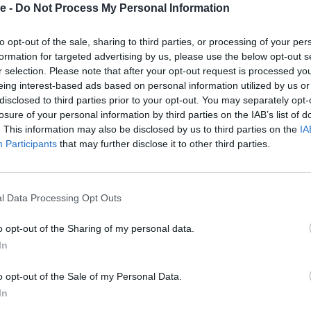
e -
Do Not Process My Personal Information
 την βοηθήσει και ο συναγωνισμός με την Άρτεμις
όσταση. Το αγώνισμα θα έχει ακόμη μεγαλύτερο
to opt-out of the sale, sharing to third parties, or processing of your per
ει στον αγώνα η Ειρήνη Βασιλείου.
formation for targeted advertising by us, please use the below opt-out s
r selection. Please note that after your opt-out request is processed y
ς) ξεκίνησε την περασμένη εβδομάδα με άλματα
eing interest-based ads based on personal information utilized by us or
 βελτιώσει. Το ντεμπούτο της στους αγώνες θα
disclosed to third parties prior to your opt-out. You may separately opt-
ιζέλος) μία εβδομάδα αργότερα απ΄ ότι αρχικά είχε
losure of your personal information by third parties on the IAB’s list of
(ΑΟ Κάλλιστος) ξεκινάει τους αγώνες της με μία
. This information may also be disclosed by us to third parties on the
IA
τειας με τον covid -19, η οποία την κράτησε πίσω
Participants
that may further disclose it to other third parties.
τόσο στο μήκος, όσο και στο τριπλούν.
 συνεχίσει τους αγώνες της στο πλαίσιο της
l Data Processing Opt Outs
ανοιχτού. Η έμπειρη αθλήτρια δε στοχεύει σε
όσο θα επιδιώξει μέσα από τους αγώνες να
o opt-out of the Sharing of my personal data.
In
ίδης
(ΓΣ Ελ. Βενιζέλος) όπου πραγματοποιεί την
o opt-out of the Sale of my Personal Data.
ιστού. Η συμμετοχή του πάντως είναι αβέβαιη στην
In
ής έχει ένα τραυματισμό στο χέρι και θα