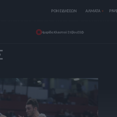
ΡΟΗ ΕΙΔΗΣΕΩΝ
ΑΛΜΑΤΑ
ΡIΨΕ
Ημερίδα Κλειστού Στίβου
ΣΕΦ
Σ