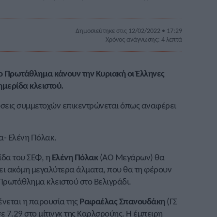
Δημοσιεύτηκε στις 12/02/2022 • 17:29
Χρόνος ανάγνωσης: 4 λεπτά
ιο Πρωτάθλημα κάνουν την Κυριακή οι Έλληνες
ημερίδα κλειστού.
ώσεις συμμετοχών επικεντρώνεται όπως αναφέρει
α- Ελένη Πόλακ.
ίδα του ΣΕΦ, η
Ελένη Πόλακ
(ΑΟ Μεγάρων) θα
σει ακόμη μεγαλύτερα άλματα, που θα τη φέρουν
Πρωτάθλημα κλειστού στο Βελιγράδι.
ένεται η παρουσία της
Ραφαέλας
Σπανουδάκη
(ΓΣ
σε 7.29 στο μίτινγκ της Καρλσρούης. Η έμπειρη