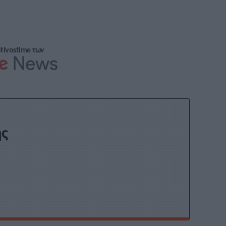
Stivostime των
ης