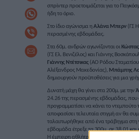
σπρίντερ προετοιμάζεται για το Παγκόσ
ήδη το όριο.
Στο ίδιο αγώνισμα η
Αλάνα
Μπερν
(ΓΣ Η
περασμένης εβδομάδας.
Στα 60μ. ανδρών αγωνίζονται οι
Κώστας
(ΓΣ Ελ. Βενιζέλος) και Γιάννης Βοσκόπου
Γιάννης
Ντέτσικας
(ΑΟ Ρόδου Σταματίου)
Αλέξανδρος Μακεδονίας),
Μπάμπης
Λ
δημιουργούν προϋποθέσεις για μια γρή
Δυνατή μάχη θα γίνει στα 200μ. με την
Ά
24.26 της περασμένης εβδομάδας, που α
προγραμματίσει να κάνει το ντεμπούτο τ
αποφασίσει τελευταία στιγμή αν θα συμ
ταλαιπωρήθηκε από ένα τράβηγμα στη
εβδομάδα έτρεξε τα 300μ. σε 38.01 και
Η έμπειρη αθλήτρια την Κυριακή θα επιδ