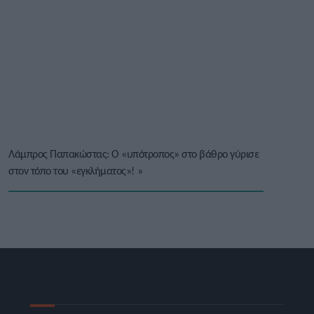
Λάμπρος Παπακώστας: Ο «υπότροπος» στο βάθρο γύρισε
στον τόπο του «εγκλήματος»!
»