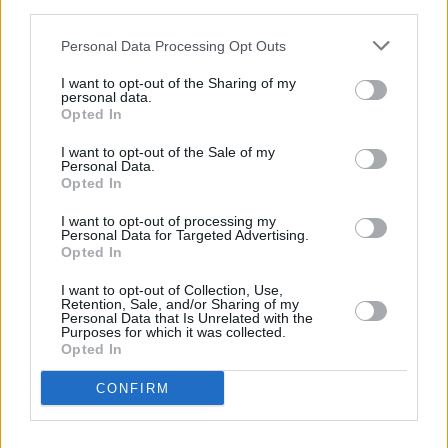
third parties.
Personal Data Processing Opt Outs
I want to opt-out of the Sharing of my
personal data.
Opted In
I want to opt-out of the Sale of my
Personal Data.
Opted In
I want to opt-out of processing my
Το άρθρο δεν έχει ακόμα βαθμολογηθεί.
Personal Data for Targeted Advertising.
Βαθμολογήστε αυτό το άρθρο:
Opted In
★
★
★
★
★
I want to opt-out of Collection, Use,
Retention, Sale, and/or Sharing of my
Personal Data that Is Unrelated with the
Purposes for which it was collected.
Opted In
«
Πανελλήνιο Πρωτάθλημα
Κοτίτσας, Λαγός, Ξενιδάκης και…
10.000μ. στη Λαμία- Οι
δυνατό δίδυμο από την Αλγερία
CONFIRM
συμμετοχές
στα 800μ. στο μίτινγκ στη
Λεμεσό
»