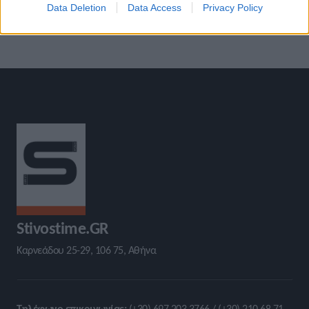
Data Deletion
Data Access
Privacy Policy
Stivostime.GR
Καρνεάδου 25-29, 106 75, Αθήνα
Τηλέφωνο επικοινωνίας:
(+30) 697 203 3766 / (+30) 210 68 71