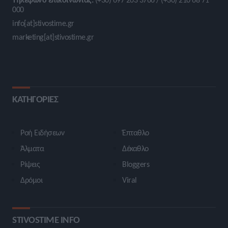
000
info[at]stivostime.gr
marketing[at]stivostime.gr
ΚΑΤΗΓΟΡΙΕΣ
Ροή Ειδήσεων
Έπταθλο
Άλματα
Δέκαθλο
Ρίψεις
Bloggers
Δρόμοι
Viral
STIVOSTIME INFO