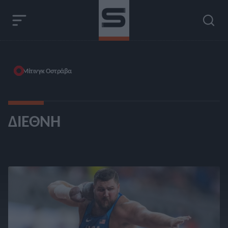
Μίτινγκ Οστράβα
ΔΙΕΘΝΉ