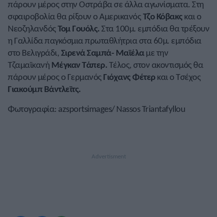
πάρουν μέρος στην Οστράβα σε άλλα αγωνίσματα. Στη
σφαιροβολία θα ρίξουν ο Αμερικανός
Τζο Κόβακς
και ο
Νεοζηλανδός
Τομ Γουόλς.
Στα 100μ. εμπόδια θα τρέξουν
η Γαλλίδα παγκόσμια πρωταθλήτρια στα 60μ. εμπόδια
στο Βελιγράδι,
Σιρενά Σαμπά- Μαϊέλα
με την
Τζαμαϊκανή
Μέγκαν Τάπερ.
Τέλος, στον ακοντισμός θα
πάρουν μέρος ο Γερμανός
Γιόχανς Φέτερ
και ο Τσέχος
Γιακούμπ Βάντλεϊτς.
Φωτογραφία: azsportsimages/ Nassos Triantafyllou