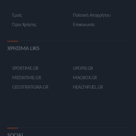
Εμείς
Πολιτική Απορρήτου
Όροι Χρήσης
Επικοινωνία
ΧΡΗΣΙΜΑ LIKS
SPORTIME.GR
UPOPSI.GR
MEDIATIME.GR
MAGBOX.GR
GEOSTRATIGIKA.GR
HEALTHFUEL.GR
SOCIAL