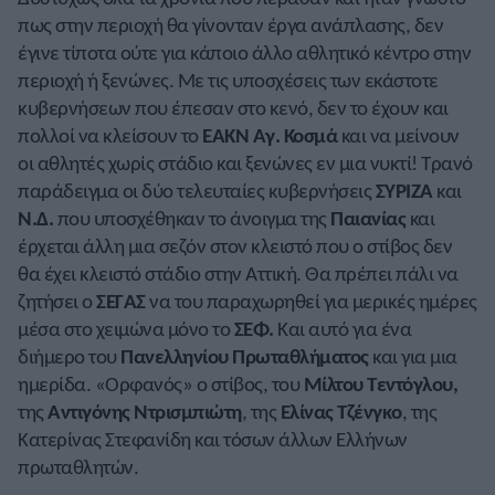
πως στην περιοχή θα γίνονταν έργα ανάπλασης, δεν
έγινε τίποτα ούτε για κάποιο άλλο αθλητικό κέντρο στην
περιοχή ή ξενώνες. Με τις υποσχέσεις των εκάστοτε
κυβερνήσεων που έπεσαν στο κενό, δεν το έχουν και
πολλοί να κλείσουν το
ΕΑΚΝ Αγ. Κοσμά
και να μείνουν
οι αθλητές χωρίς στάδιο και ξενώνες εν μια νυκτί! Τρανό
παράδειγμα οι δύο τελευταίες κυβερνήσεις
ΣΥΡΙΖΑ
και
Ν.Δ.
που υποσχέθηκαν το άνοιγμα της
Παιανίας
και
έρχεται άλλη μια σεζόν στον κλειστό που ο στίβος δεν
θα έχει κλειστό στάδιο στην Αττική. Θα πρέπει πάλι να
ζητήσει ο
ΣΕΓΑΣ
να του παραχωρηθεί για μερικές ημέρες
μέσα στο χειμώνα μόνο το
ΣΕΦ.
Και αυτό για ένα
διήμερο του
Πανελληνίου Πρωταθλήματος
και για μια
ημερίδα. «Ορφανός» ο στίβος, του
Μίλτου Τεντόγλου
,
της
Αντιγόνης Ντρισμπιώτη
, της
Ελίνας Τζένγκο
, της
Κατερίνας Στεφανίδη και τόσων άλλων Ελλήνων
πρωταθλητών.