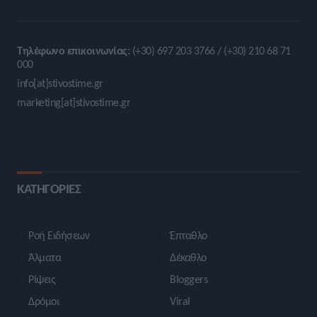
Τηλέφωνο επικοινωνίας:
(+30) 697 203 3766 / (+30) 210 68 71
000
info[at]stivostime.gr
marketing[at]stivostime.gr
ΚΑΤΗΓΟΡΙΕΣ
Ροή Ειδήσεων
Έπταθλο
Άλματα
Δέκαθλο
Ρίψεις
Bloggers
Δρόμοι
Viral