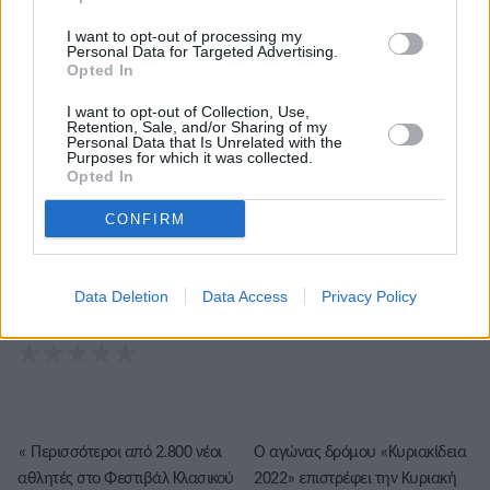
I want to opt-out of processing my
Τόλης Λελεκίδης
Personal Data for Targeted Advertising.
Opted In
I want to opt-out of Collection, Use,
Retention, Sale, and/or Sharing of my
Personal Data that Is Unrelated with the
Purposes for which it was collected.
Opted In
CONFIRM
Το άρθρο δεν έχει ακόμα βαθμολογηθεί.
Data Deletion
Data Access
Privacy Policy
Βαθμολογήστε αυτό το άρθρο:
★
★
★
★
★
«
Περισσότεροι από 2.800 νέοι
Ο αγώνας δρόμου «Κυριακίδεια
αθλητές στο Φεστιβάλ Κλασικού
2022» επιστρέφει την Κυριακή