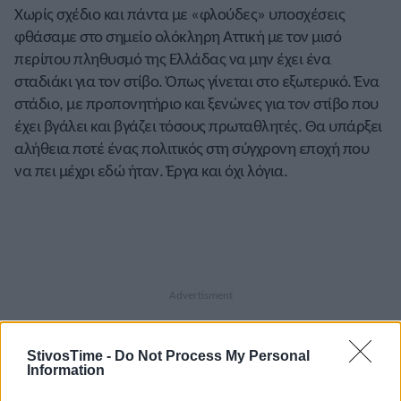
Χωρίς σχέδιο και πάντα με «φλούδες» υποσχέσεις
φθάσαμε στο σημείο ολόκληρη Αττική με τον μισό
περίπου πληθυσμό της Ελλάδας να μην έχει ένα
σταδιάκι για τον στίβο. Όπως γίνεται στο εξωτερικό. Ένα
στάδιο, με προπονητήριο και ξενώνες για τον στίβο που
έχει βγάλει και βγάζει τόσους πρωταθλητές. Θα υπάρξει
αλήθεια ποτέ ένας πολιτικός στη σύγχρονη εποχή που
να πει μέχρι εδώ ήταν. Έργα και όχι λόγια.
StivosTime -
Do Not Process My Personal
Information