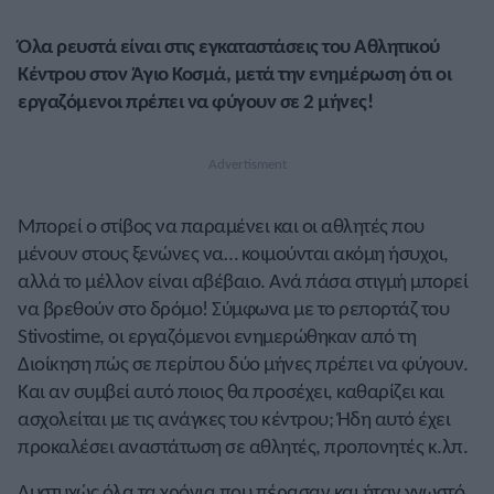
Όλα ρευστά είναι στις εγκαταστάσεις του Αθλητικού
Κέντρου στον Άγιο Κοσμά, μετά την ενημέρωση ότι οι
εργαζόμενοι πρέπει να φύγουν σε 2 μήνες!
Μπορεί ο στίβος να παραμένει και οι αθλητές που
μένουν στους ξενώνες να… κοιμούνται ακόμη ήσυχοι,
αλλά το μέλλον είναι αβέβαιο. Ανά πάσα στιγμή μπορεί
να βρεθούν στο δρόμο! Σύμφωνα με το ρεπορτάζ του
Stivostime, οι εργαζόμενοι ενημερώθηκαν από τη
Διοίκηση πώς σε περίπου δύο μήνες πρέπει να φύγουν.
Και αν συμβεί αυτό ποιος θα προσέχει, καθαρίζει και
ασχολείται με τις ανάγκες του κέντρου; Ήδη αυτό έχει
προκαλέσει αναστάτωση σε αθλητές, προπονητές κ.λπ.
Δυστυχώς όλα τα χρόνια που πέρασαν και ήταν γνωστό