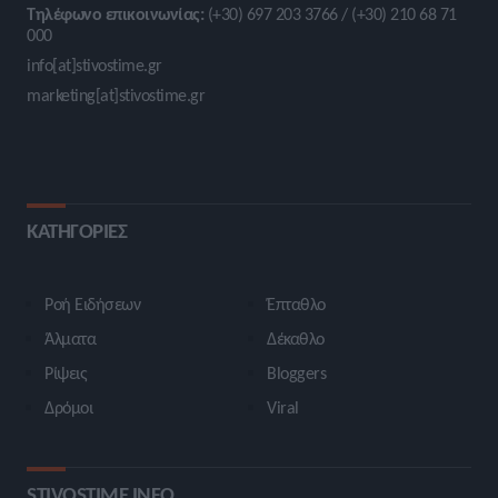
Τηλέφωνο επικοινωνίας:
(+30) 697 203 3766 / (+30) 210 68 71
000
info[at]stivostime.gr
marketing[at]stivostime.gr
ΚΑΤΗΓΟΡΙΕΣ
Ροή Ειδήσεων
Έπταθλο
Άλματα
Δέκαθλο
Ρίψεις
Bloggers
Δρόμοι
Viral
STIVOSTIME INFO