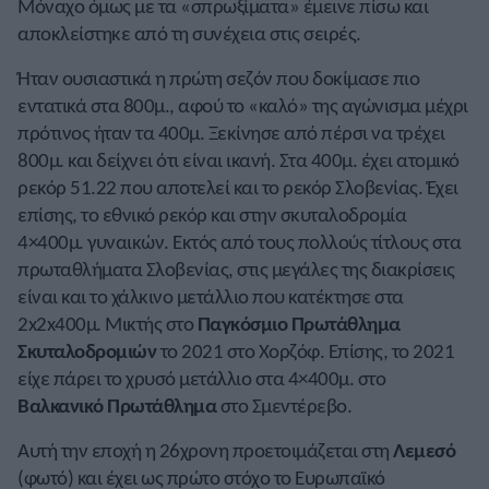
Μόναχο όμως με τα «σπρωξίματα» έμεινε πίσω και
αποκλείστηκε από τη συνέχεια στις σειρές.
Ήταν ουσιαστικά η πρώτη σεζόν που δοκίμασε πιο
εντατικά στα 800μ., αφού το «καλό» της αγώνισμα μέχρι
πρότινος ήταν τα 400μ. Ξεκίνησε από πέρσι να τρέχει
800μ. και δείχνει ότι είναι ικανή. Στα 400μ. έχει ατομικό
ρεκόρ 51.22 που αποτελεί και το ρεκόρ Σλοβενίας. Έχει
επίσης, το εθνικό ρεκόρ και στην σκυταλοδρομία
4×400μ. γυναικών. Εκτός από τους πολλούς τίτλους στα
πρωταθλήματα Σλοβενίας, στις μεγάλες της διακρίσεις
είναι και το χάλκινο μετάλλιο που κατέκτησε στα
2x2x400μ. Μικτής στο
Παγκόσμιο Πρωτάθλημα
Σκυταλοδρομιών
το 2021 στο Χορζόφ. Επίσης, το 2021
είχε πάρει το χρυσό μετάλλιο στα 4×400μ. στο
Βαλκανικό Πρωτάθλημα
στο Σμεντέρεβο.
Αυτή την εποχή η 26χρονη προετοιμάζεται στη
Λεμεσό
(φωτό) και έχει ως πρώτο στόχο το Ευρωπαϊκό