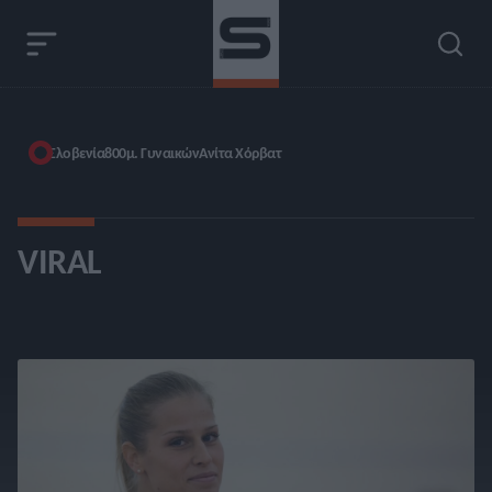
Σλοβενία
800μ. Γυναικών
Ανίτα Χόρβατ
VIRAL