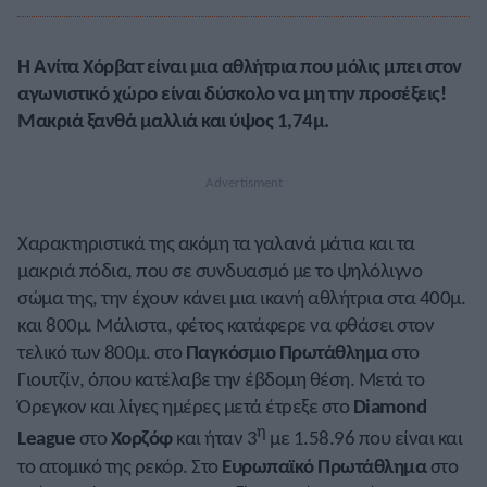
Η Ανίτα Χόρβατ είναι μια αθλήτρια που μόλις μπει στον
αγωνιστικό χώρο είναι δύσκολο να μη την προσέξεις!
Μακριά ξανθά μαλλιά και ύψος 1,74μ.
Χαρακτηριστικά της ακόμη τα γαλανά μάτια και τα
μακριά πόδια, που σε συνδυασμό με το ψηλόλιγνο
σώμα της, την έχουν κάνει μια ικανή αθλήτρια στα 400μ.
και 800μ. Μάλιστα, φέτος κατάφερε να φθάσει στον
τελικό των 800μ. στο
Παγκόσμιο Πρωτάθλημα
στο
Γιουτζίν, όπου κατέλαβε την έβδομη θέση. Μετά το
Όρεγκον και λίγες ημέρες μετά έτρεξε στο
Diamond
η
League
στο
Χορζόφ
και ήταν 3
με 1.58.96 που είναι και
το ατομικό της ρεκόρ. Στο
Ευρωπαϊκό Πρωτάθλημα
στο