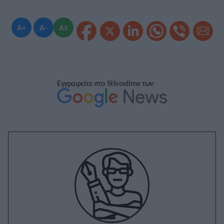
A+
A-
A±
Εγγραφείτε στο Stivostime των