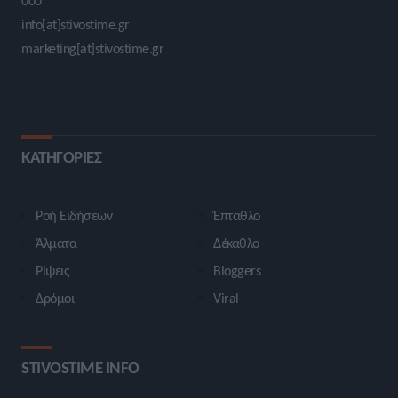
000
info[at]stivostime.gr
marketing[at]stivostime.gr
ΚΑΤΗΓΟΡΙΕΣ
Ροή Ειδήσεων
Έπταθλο
Άλματα
Δέκαθλο
Ρίψεις
Bloggers
Δρόμοι
Viral
STIVOSTIME INFO