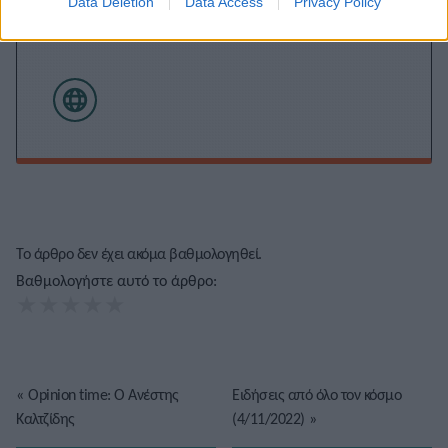
Data Deletion
Data Access
Privacy Policy
Τόλης Λελεκίδης
Το άρθρο δεν έχει ακόμα βαθμολογηθεί.
Βαθμολογήστε αυτό το άρθρο:
★
★
★
★
★
«
Opinion time: Ο Ανέστης
Ειδήσεις από όλο τον κόσμο
Καλτζίδης
(4/11/2022)
»