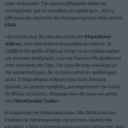
πήγε πολύ καλά. Την πρώτη εβδομάδα πήγα πιο
συντηρητικά, για να συνηθίσω το υψόμετρο
», είπε η
αθλήτρια και σχολίασε για τη συμμετοχή της στον φετινό
ΑΜΑ.
«
Εννοείται πως θα μπω και φέτος στο
Μαραθώνιο
Αθήνας
, στην ίδια λογική που μπήκα και πέρυσι. Το
Σάββατο θα τρέξω 10άρι με στόχο να κυνηγήσω ακόμη
και το ρεκόρ διαδρομής, ενώ την Κυριακή θα βρεθώ και
στην εκκίνηση στο 5άρι. Στο 5αρι θα πάω ανάλογα με
την κατάσταση μου, θα το πιέσω μόνο αν αισθάνομαι
καλά. Ο Μαραθώνιο Αθήνας είναι ένας δυνατός
αγώνας, με μεγάλη προβολή, μια γιορτή από την οποία
δε θέλεις να λείπεις. Χαίρομαι που θα είμαι και φέτος
στο
Παναθηναϊκό Στάδιο
».
Η συμμετοχή της Μαρινάκου στον 39ο ΑΜΑ είναι στο
πλαίσιο της προετοιμασίας της για τους αγώνες του
κλειστού. «
Τόσο η προετοιμασία μου στο υψόμετρο, όσο