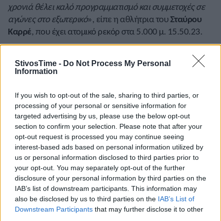
χρονιά θέλει καλό προγραμματισμό και συμμετοχές σε
αγώνες στο εξωτερικό
», είπε η αθλήτρια του
Σταύρου
Καρρέ
, που έχει ατομικό ρεκόρ στα 5.000 μ. 15.50.23.
StivosTime -
Do Not Process My Personal
Information
Η Μαρινάκου αναμένεται να είναι από τις αθλήτριες
If you wish to opt-out of the sale, sharing to third parties, or
που θα ξεχωρίσουν στον 39ο ΑΜΑ. Η αθλήτρια το 2021
processing of your personal or sensitive information for
τερμάτισε τα 10χλμ. σε 34.32 και πέτυχε νέο ρεκόρ
targeted advertising by us, please use the below opt-out
διαδρομής και τα 5χλμ. σε 16.40 και ισοφάρισε το ρεκόρ
section to confirm your selection. Please note that after your
διαδρομής που κατείχε από το 2017 η παγκόσμια
opt-out request is processed you may continue seeing
interest-based ads based on personal information utilized by
πρωταθλήτρια του 2017 στον μαραθώνιο,
Ρόουζ
us or personal information disclosed to third parties prior to
Τσελίμο.
your opt-out. You may separately opt-out of the further
disclosure of your personal information by third parties on the
IAB’s list of downstream participants. This information may
also be disclosed by us to third parties on the
IAB’s List of
Downstream Participants
that may further disclose it to other
third parties.