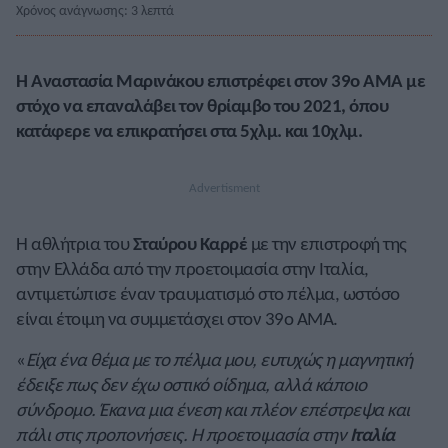
Χρόνος ανάγνωσης: 3 λεπτά
Η Αναστασία Μαρινάκου επιστρέφει στον 39ο ΑΜΑ με
στόχο να επαναλάβει τον θρίαμβο του 2021, όπου
κατάφερε να επικρατήσει στα 5χλμ. και 10χλμ.
Η αθλήτρια του
Σταύρου Καρρέ
με την επιστροφή της
στην Ελλάδα από την προετοιμασία στην Ιταλία,
αντιμετώπισε έναν τραυματισμό στο πέλμα, ωστόσο
είναι έτοιμη να συμμετάσχει στον 39ο ΑΜΑ.
«
Είχα ένα θέμα με το πέλμα μου, ευτυχώς η μαγνητική
έδειξε πως δεν έχω οστικό οίδημα, αλλά κάποιο
σύνδρομο. Έκανα μια ένεση και πλέον επέστρεψα και
πάλι στις προπονήσεις. Η προετοιμασία στην
Ιταλία