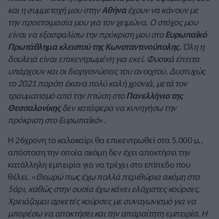
και η συμμετοχή μου στην
Αθήνα
έχουν να κάνουν με
την προετοιμασία μου για τον χειμώνα. Ο στόχος μου
είναι να εξασφαλίσω την πρόκριση μου στο
Ευρωπαϊκό
Πρωτάθλημα κλειστού
της Κωνσταντινούπολης.
Όλη η
δουλειά είναι επικεντρωμένη για εκεί. Φυσικά έπειτα
υπάρχουν και οι διοργανώσεις του ανοιχτού. Δυστυχώς
το 2021 παρότι έκανα πολύ καλή χρονιά, μετά τον
τραυματισμό από την πτώση στο
Πανελλήνιο
της
Θεσσαλονίκης
δεν κατάφερα να κυνηγήσω την
πρόκριση στο Ευρωπαϊκό
».
Η 26χρονη το καλοκαίρι θα επικεντρωθεί στα 5.000 μ.,
απόσταση την οποία ακόμη δεν έχει αποκτήσει την
κατάλληλη εμπειρία για να τρέχει στο επίπεδο που
θέλει. «
Θεωρώ πως έχω πολλά περιθώρια ακόμη στο
5άρι, καθώς στην ουσία έχω κάνει ελάχιστες κούρσες.
Χρειάζομαι αρκετές κούρσες με συναγωνισμό για να
μπορέσω να αποκτήσει και την απαραίτητη εμπειρία. Η