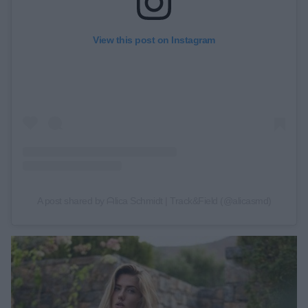
View this post on Instagram
A post shared by ᗩlica Ѕchmidt | Track&Field (@alicasmd)