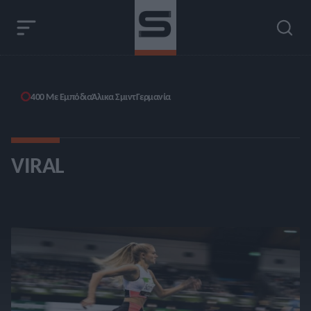
400 Με Εμπόδια
Άλικα Σμιντ
Γερμανία
VIRAL