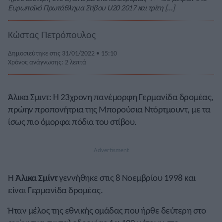
Ευρωπαϊκό Πρωτάθλημα Στίβου U20 2017 και τρίτη […]
Κώστας Πετρόπουλος
Δημοσιεύτηκε στις 31/01/2022 • 15:10
Χρόνος ανάγνωσης: 2 λεπτά
Άλικα Σμιντ: Η 23χρονη πανέμορφη Γερμανίδα δρομέας,
πρώην προπονήτρια της Μπορούσια Ντόρτμουντ, με τα
ίσως πιο όμορφα πόδια του στίβου.
Η
Άλικα Σμίντ
γεννήθηκε στις 8 Νοεμβρίου 1998 και
είναι Γερμανίδα δρομέας.
Ήταν μέλος της εθνικής ομάδας που ήρθε δεύτερη στο