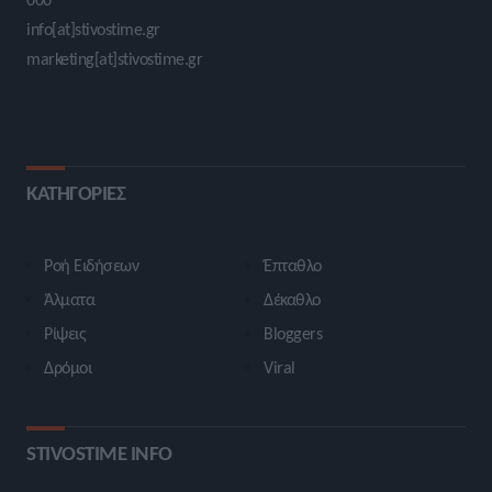
info[at]stivostime.gr
marketing[at]stivostime.gr
ΚΑΤΗΓΟΡΙΕΣ
Ροή Ειδήσεων
Έπταθλο
Άλματα
Δέκαθλο
Ρίψεις
Bloggers
Δρόμοι
Viral
STIVOSTIME INFO