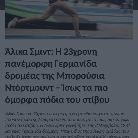
Άλικα Σμιντ: Η 23χρονη
πανέμορφη Γερμανίδα
δρομέας της Μπορούσια
Ντόρτμουντ – Ίσως τα πιο
όμορφα πόδια του στίβου
Άλικα Σμιντ: Η 23χρονη πανέμορφη Γερμανίδα δρομέας, πρώην
προπονήτρια της Μπορούσια Ντόρτμουντ, με τα ίσως πιο όμορφα
πόδια του στίβου. Η Άλικα Σμίντ γεννήθηκε στις 8 Νοεμβρίου 1998
και είναι Γερμανίδα δρομέας. Ήταν μέλος της εθνικής ομάδας που
ήρθε δεύτερη στο αγώνισμα σκυταλοδρομίας 4 × 400 μέτρων στο