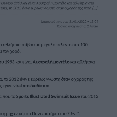
 Ιουνίου 1993 και είναι Αυστραλή μοντέλο και αθλήτρια στα
ια, το 2012 έγινε ευρέως γνωστή όταν ο χορός της κατά […]
Δημοσιεύτηκε στις 31/01/2022 • 13:04
Χρόνος ανάγνωσης: 2 λεπτά
ι αθλήτρια στίβου με μεγάλο ταλέντο στα 100
ι τον χορό.
ίου 1993
και είναι
Αυστραλή μοντέλο
και αθλήτρια
α
, το 2012 έγινε ευρέως γνωστή όταν ο χορός της
ς έγινε
viral στο διαδίκτυο
.
α που το
Sports Illustrated Swimsuit Issue
του 2013
κή μηχανική στο Πανεπιστήμιο του Σίδνεϊ.