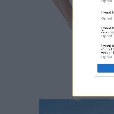
Opted 
I want t
Opted 
I want 
Advertis
Opted 
I want t
of my P
was col
Opted 