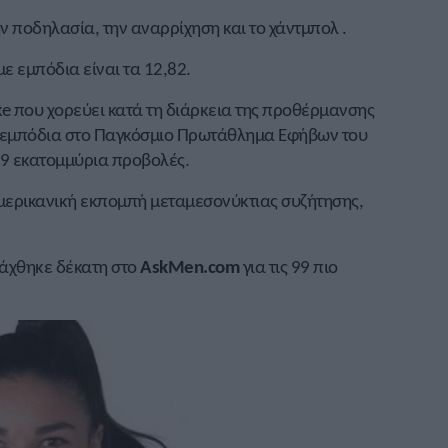
ν ποδηλασία, την αναρρίχηση και το χάντμπολ .
ε εμπόδια είναι τα 12,82.
neke που χορεύει κατά τη διάρκεια της προθέρμανσης
ε εμπόδια στο Παγκόσμιο Πρωτάθλημα Εφήβων του
9 εκατομμύρια προβολές.
μερικανική εκπομπή μεταμεσονύκτιας συζήτησης,
τάχθηκε δέκατη στο
AskMen.com
για τις 99 πιο