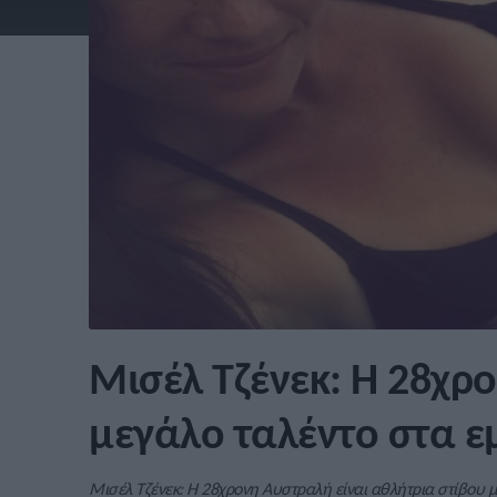
Μισέλ Τζένεκ: Η 28χρ
μεγάλο ταλέντο στα ε
Μισέλ Τζένεκ: Η 28χρονη Αυστραλή είναι αθλήτρια στίβου μ