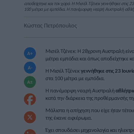
αποδείχτηκε και τον χορό. Η Μισέλ Τζένεκ γεννήθηκε στις 23
100 μέτρα με εμπόδια. Η πανέμορφη νεαρή Αυστραλή αθλήτρ
Κώστας Πετρόπουλος
Μισέλ Τζένεκ: Η 28χρονη Αυστραλή είνα
A+
μέτρα εμπόδια και όπως αποδείχτηκε κα
A-
Η Μισέλ Τζένεκ
γεννήθηκε στις 23 Ιουν
στα 100 μέτρα με εμπόδια.
A±
Η πανέμορφη νεαρή Αυστραλή
αθλήτρι
κατά την διάρκεια της προθέρμανσής τη
Μάλιστα η απήχηση που είχε ήταν τέτοι
της έκανε αφιέρωμα.
Έχει σπουδάσει μηχανολογία και ηλεκτρι