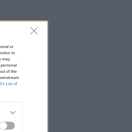
sonal or
ection to
ou may
 personal
out of the
 downstream
B’s List of