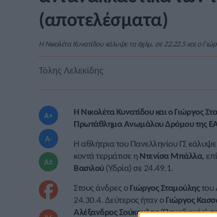
(αποτελέσματα)
Η Νικολέτα Κυνατίδου κάλυψε τα 6χλμ. σε 22.22.5 και ο Γιώρ
Τόλης Λελεκίδης
Η
Νικολέτα Κυνατίδου
και ο Γιώργος Στ
A+
Πρωτάθλημα Ανωμάλου Δρόμου της ΕΑΣ 
A-
Η αθλήτρια του Πανελληνίου ΓΣ κάλυψε 
κοντά τερμάτισε η
Ντενίσα Μπάλλα
, επ
A±
Βασιλού
(Υδρία) σε 24.49.1.
Στους άνδρες ο
Γιώργος Σταμούλης
του 
24.30.4. Δεύτερος ήταν ο
Γιώργος Κασσ
Αλέξανδρος Σούκουλας
(Παναξιακός) σε