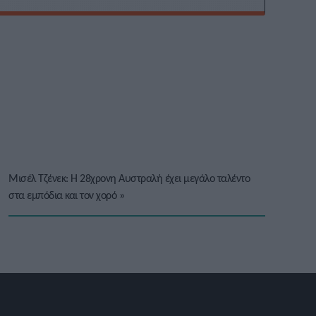
Μισέλ Τζένεκ: Η 28χρονη Αυστραλή έχει μεγάλο ταλέντο
στα εμπόδια και τον χορό
»