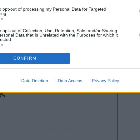
to opt-out of processing my Personal Data for Targeted
ing.
In
o opt-out of Collection, Use, Retention, Sale, and/or Sharing
ersonal Data that Is Unrelated with the Purposes for which it
lected.
Stivostime των
In
CONFIRM
Data Deletion
Data Access
Privacy Policy
ης