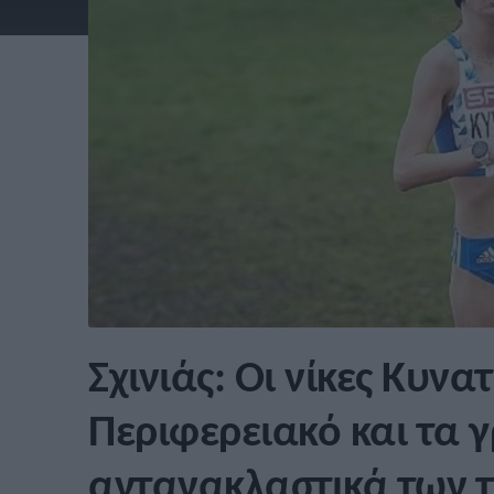
Σχινιάς: Οι νίκες Κυν
Περιφερειακό και τα 
αντανακλαστικά των τ