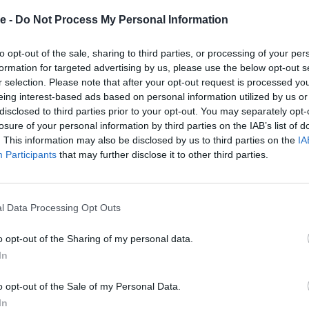
ος ήταν ο
Νίκος Πονηρέας
(Αμεινίας ο Παλληνεύς)
e -
Do Not Process My Personal Information
 Σκαρπέτη
(Πανελλήνιος ΓΣ) σε 22.22.5.
to opt-out of the sale, sharing to third parties, or processing of your per
formation for targeted advertising by us, please use the below opt-out s
r selection. Please note that after your opt-out request is processed y
Σ έλεγξαν τη διαδρομή στον
Σχινιά
και σε ένα
eing interest-based ads based on personal information utilized by us or
ε ένα σημείο ήταν βαθιά. Αμέσως προχώρησαν σε
disclosed to third parties prior to your opt-out. You may separately opt-
ι πίεζαν να έμενε όπως είχε. Προφανώς και οι
losure of your personal information by third parties on the IAB’s list of
. This information may also be disclosed by us to third parties on the
IA
αι την άλλαξαν.
Participants
that may further disclose it to other third parties.
l Data Processing Opt Outs
o opt-out of the Sharing of my personal data.
In
o opt-out of the Sale of my Personal Data.
In