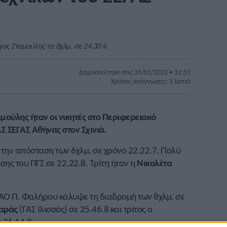
γος Σταμούλης τα 8χλμ. σε 24.30.4.
Δημοσιεύτηκε στις 31/01/2022 • 12:55
Χρόνος ανάγνωσης: 1 λεπτό
αμούλης ήταν οι νικητές στο Περιφερειακό
ΣΕΓΑΣ Αθήνας στον Σχινιά.
την απόσταση των 6χλμ. σε χρόνο 22.22.7. Πολύ
ίσης του ΠΓΣ σε 22.22.8. Τρίτη ήταν η
Νικολέτα
ΑΟ Π. Φαλήρου κάλυψε τη διαδρομή των 8χλμ. σε
αράς
(ΓΑΣ Ιλισσός) σε 25.46.8 και τρίτος ο
 26.14.8.