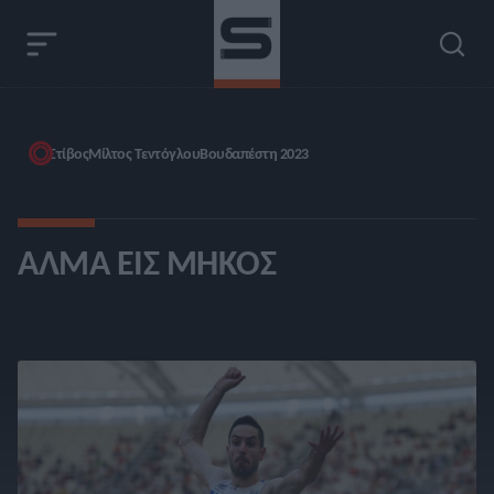
Στίβος
Μίλτος Τεντόγλου
Βουδαπέστη 2023
ΆΛΜΑ ΕΙΣ ΜΉΚΟΣ