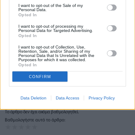
I want to opt-out of the Sale of my
Personal Data.
Opted In
I want to opt-out of processing my
Personal Data for Targeted Advertising.
Opted In
Στέλιος Ανδρικάκης
I want to opt-out of Collection, Use,
Retention, Sale, and/or Sharing of my
Personal Data that Is Unrelated with the
Purposes for which it was collected.
Opted In
CONFIRM
Data Deletion
Data Access
Privacy Policy
Το άρθρο δεν έχει ακόμα βαθμολογηθεί.
Βαθμολογήστε αυτό το άρθρο:
★
★
★
★
★