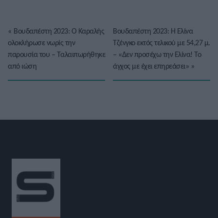
«
Βουδαπέστη 2023: Ο Καραλής
Βουδαπέστη 2023: Η Ελίνα
ολοκλήρωσε νωρίς την
Τζένγκο εκτός τελικού με 54,27 μ.
παρουσία του – Ταλαιπωρήθηκε
– «Δεν προσέχω την Ελίνα! Το
από ιώση
άγχος με έχει επηρεάσει»
»