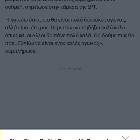
δούμε», σημείωσε στην κάμερα της ΕΡΤ.
«Πιστεύω ότι αύριο θα είναι πολύ δύσκολος αγώνας,
αλλά είμαι έτοιμος. Περιμένω να πηδήξω πολύ καλά
όπως και οι άλλοι θα πάνε πολύ καλά. Θα δούμε πως θα
πάει. Ελπίζω να είναι ένας καλός αγώνας»,
συμπλήρωσε.