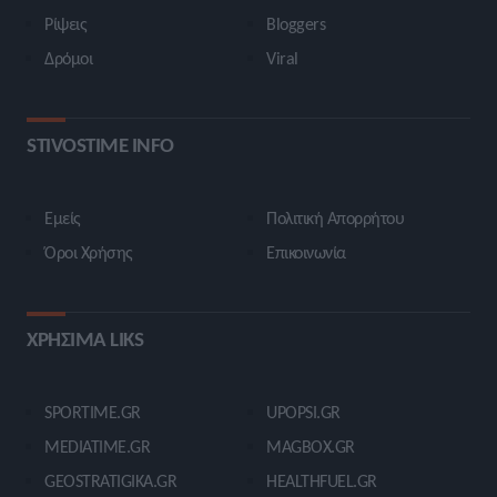
Ρίψεις
Bloggers
Δρόμοι
Viral
STIVOSTIME INFO
Εμείς
Πολιτική Απορρήτου
Όροι Χρήσης
Επικοινωνία
ΧΡΗΣΙΜΑ LIKS
SPORTIME.GR
UPOPSI.GR
MEDIATIME.GR
MAGBOX.GR
GEOSTRATIGIKA.GR
HEALTHFUEL.GR