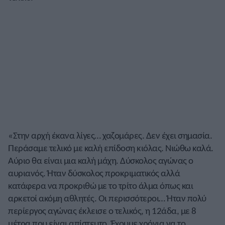
«Στην αρχή έκανα λίγες… χαζομάρες. Δεν έχει σημασία.
Περάσαμε τελικό με καλή επίδοση κιόλας. Νιώθω καλά.
Αύριο θα είναι μια καλή μάχη. Δύσκολος αγώνας ο
αυριανός. Ήταν δύσκολος προκριματικός αλλά
κατάφερα να προκριθώ με το τρίτο άλμα όπως και
αρκετοί ακόμη αθλητές. Οι περισσότεροι… Ήταν πολύ
περίεργος αγώνας έκλεισε ο τελικός, η 12άδα, με 8
μέτρα που είναι απίστευτο. Έχουμε χρόνια να το