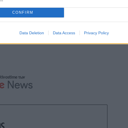
CONFIRM
Data Deletion
Data Access
Privacy Policy
Stivostime των
ης