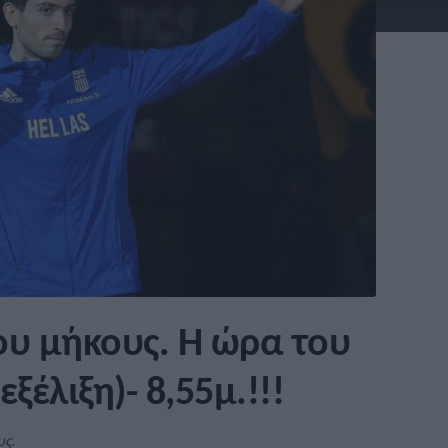
του μήκους. Η ώρα του
ξέλιξη)- 8,55μ.!!!
υς.