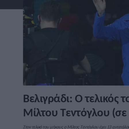
Βελιγράδι: Ο τελικός 
Μίλτου Τεντόγλου (σε ε
Στον τελικό του μήκους ο Μίλτος Τεντόγλου έχει 13 αντιπάλο