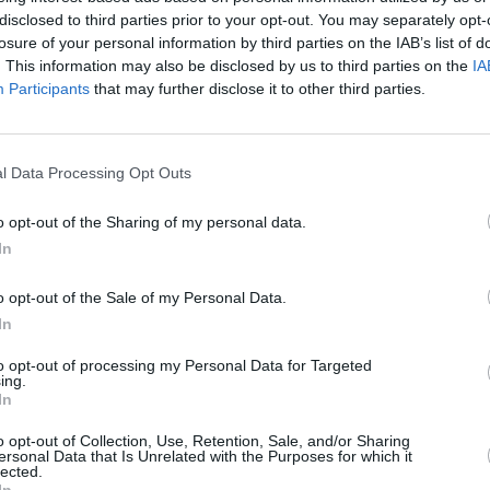
disclosed to third parties prior to your opt-out. You may separately opt-
8,19μ. Πέμπτος είναι ο Τσίσγουϊλ Τζόνσον (Ν.
losure of your personal information by third parties on the IAB’s list of
εται με Εμιλιάνο Λάσα (Ουρουγουάη) 7,99μ.,
. This information may also be disclosed by us to third parties on the
IA
Σερβία) 7,92μ.
Participants
that may further disclose it to other third parties.
άλιστα, πάτησε πολύ πίσω. Άφησε την 5η
ο και τελευταίο του άλμα.
l Data Processing Opt Outs
υ παγκόσμιος πρωταθλητής!
o opt-out of the Sharing of my personal data.
as
In
o opt-out of the Sale of my Personal Data.
In
to opt-out of processing my Personal Data for Targeted
ing.
In
o opt-out of Collection, Use, Retention, Sale, and/or Sharing
ersonal Data that Is Unrelated with the Purposes for which it
lected.
In