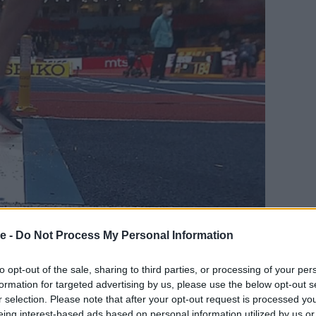
e -
Do Not Process My Personal Information
τη δεύτερη προσπάθεια!
to opt-out of the sale, sharing to third parties, or processing of your per
formation for targeted advertising by us, please use the below opt-out s
οηγείται με διαφορά. Δεύτερος είναι Σουηδός
r selection. Please note that after your opt-out request is processed y
 ο Αμερικανός Μαρκίς Ντέντι με 8,27μ. και τέταρτος
eing interest-based ads based on personal information utilized by us or