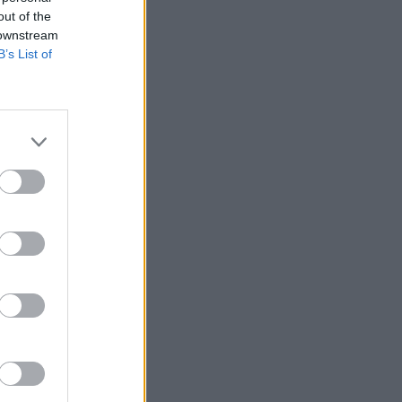
out of the
 downstream
B’s List of