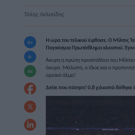
Τόλης Λελεκίδης
Η ώρα του τελικού έφθασε. Ο Μίλτος Τε
A+
Παγκόσμιο Πρωτάθλημα κλειστού. Έγιν
A-
Άκυρη η πρώτη προσπάθεια του Μίλτου
άκυρο. Μάλιστα, ο ίδιος και ο προπονη
A±
οριακό άλμα!
Δείτε που πάτησε! 0,8 χιλιοστά δόθηκε