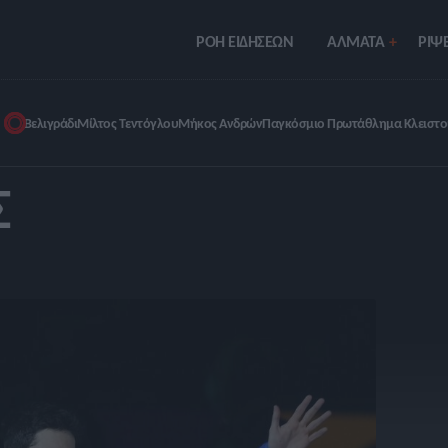
ΡΟΗ ΕΙΔΗΣΕΩΝ
ΑΛΜΑΤΑ
ΡIΨΕ
Βελιγράδι
Μίλτος Τεντόγλου
Μήκος Ανδρών
Παγκόσμιο Πρωτάθλημα Κλειστο
Σ