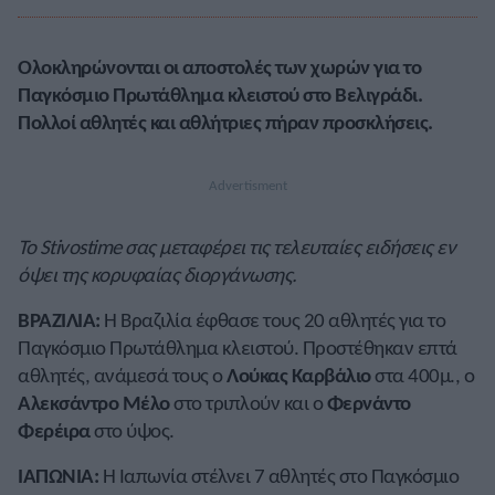
Ολοκληρώνονται οι αποστολές των χωρών για το
Παγκόσμιο Πρωτάθλημα κλειστού στο Βελιγράδι.
Πολλοί αθλητές και αθλήτριες πήραν προσκλήσεις.
Το Stivostime σας μεταφέρει τις τελευταίες ειδήσεις εν
όψει της κορυφαίας διοργάνωσης.
ΒΡΑΖΙΛΙΑ:
Η Βραζιλία έφθασε τους 20 αθλητές για το
Παγκόσμιο Πρωτάθλημα κλειστού. Προστέθηκαν επτά
αθλητές, ανάμεσά τους ο
Λούκας Καρβάλιο
στα 400μ., ο
Αλεκσάντρο Μέλο
στο τριπλούν και ο
Φερνάντο
Φερέιρα
στο ύψος.
ΙΑΠΩΝΙΑ:
Η Ιαπωνία στέλνει 7 αθλητές στο Παγκόσμιο