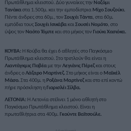
Πρωτάθλημα κλειστού. Δύο γυναίκες την
Ναζόμι
Τανάκα
στα 1.500μ. και την εμποδίστρια
Μίχο Σουζούκι
.
Πέντε άνδρες στα 60μ., τον
Σουχέι Τάντα
, στα 60μ.
εμπόδια τους
Σουχέι Ισικάβα
και
Σουσέι Νομότο
, στο
ύψος τον
Ναότο Τόμπε
και στο μήκος τον
Γιούκι Χασιόκα.
ΚΟΥΒΑ:
Η Κούβα θα έχει 6 αθλητές στο Παγκόσμιο
Πρωτάθλημα κλειστού. Στο τριπλούν θα είναι η
Λιαντάγκμις Ποβέα
με την
Λεγιάνις Πέρεζ
και στους
άνδρες ο
Λάζαρο Μαρτίνεζ.
Στο μήκος είναι ο
Μαϊκέλ
Μάσο.
Στα 400μ. η
Ροξάνα Μαρτίνεζ
και στο επί κοντώ
πήρε πρόσκληση η
Γιαρισλέι Σίλβα.
ΛΕΤΟΝΙΑ:
Η Λετονία στέλνει 1 μόνο αθλητή στο
Παγκόσμιο Πρωτάθλημα κλειστού. Είναι η
πρωταθλήτρια στα 400μ.
Γκούντε Βαϊτσούλε.