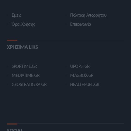
Εμείς
Πολιτική Απορρήτου
Όροι Χρήσης
Επικοινωνία
ΧΡΗΣΙΜΑ LIKS
SPORTIME.GR
UPOPSI.GR
MEDIATIME.GR
MAGBOX.GR
GEOSTRATIGIKA.GR
HEALTHFUEL.GR
SOCIAL