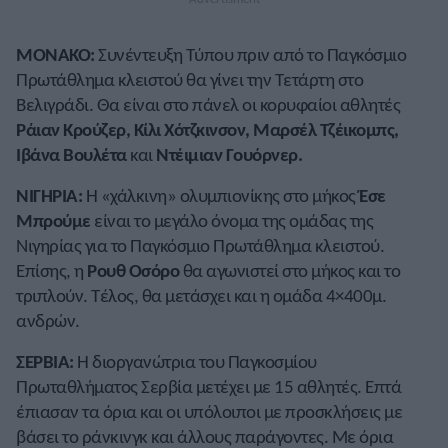
ΜΟΝΑΚΟ:
Συνέντευξη Τύπου πριν από το Παγκόσμιο
Πρωτάθλημα κλειστού θα γίνει την Τετάρτη στο
Βελιγράδι. Θα είναι στο πάνελ οι κορυφαίοι αθλητές
Ράιαν Κρούζερ, Κίλι Χότζκινσον, Μαρσέλ Τζέικομπς,
Ιβάνα Βουλέτα
και
Ντέιμιαν Γουόρνερ.
ΝΙΓΗΡΙΑ:
Η «χάλκινη» ολυμπιονίκης στο μήκος
Έσε
Μπρούμε
είναι το μεγάλο όνομα της ομάδας της
Νιγηρίας για το Παγκόσμιο Πρωτάθλημα κλειστού.
Επίσης, η
Ρουθ Οσόρο
θα αγωνιστεί στο μήκος και το
τριπλούν. Τέλος, θα μετάσχει και η ομάδα 4×400μ.
ανδρών.
ΣΕΡΒΙΑ:
Η διοργανώτρια του Παγκοσμίου
Πρωταθλήματος Σερβία μετέχει με 15 αθλητές. Επτά
έπιασαν τα όρια και οι υπόλοιποι με προσκλήσεις με
βάσει το ράνκινγκ και άλλους παράγοντες. Με όρια