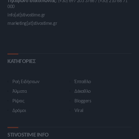
Τηλέφωνο επικοινωνίας:
(+30) 697 203 3766 / (+30) 210 68 71
000
info[at]stivostime.gr
marketing[at]stivostime.gr
ΚΑΤΗΓΟΡΙΕΣ
Ροή Ειδήσεων
Έπταθλο
Άλματα
Δέκαθλο
Ρίψεις
Bloggers
Δρόμοι
Viral
STIVOSTIME INFO