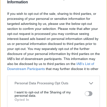
Information
Μιλώντας στην ομάδα των 16 αθλητών της νησιωτικής
χώρας στο Βελιγράδι στο «Jamaica Gleaner» είπε:
If you wish to opt-out of the sale, sharing to third parties, or
«
Μερικές φορές σε αποσπούν τα στατιστικά στοιχεία.
processing of your personal or sensitive information for
Τα στατιστικά μας αναφέρουν για παράδειγμα, ότι
targeted advertising by us, please use the below opt-out
έχουμε δύο από τις τέσσερις καλύτερες γυναίκες στον
section to confirm your selection. Please note that after your
opt-out request is processed you may continue seeing
κόσμο στα 60μ. εμπόδια. Έχουμε τη δεύτερη ταχύτερη
interest-based ads based on personal information utilized by
γυναίκα στα 800μ., την
Νατόγια Γκουλ.
Αλλά και στην
us or personal information disclosed to third parties prior to
πίστα πρέπει να ετοιμαστούμε και να βγάλουμε
your opt-out. You may separately opt-out of the further
επιδόσεις. Οπότε εμείς το προπονητικό επιτελείο, η
disclosure of your personal information by third parties on the
διοίκηση και το επιτελείο φυσικοθεραπευτών, θέλουμε
IAB’s list of downstream participants. This information may
also be disclosed by us to third parties on the
IAB’s List of
απλώς να δημιουργήσουμε το καλύτερο δυνατό
Downstream Participants
that may further disclose it to other
περιβάλλον. Για να μπορέσουν να το κάνουν και να μας
third parties.
κάνουν όλους υπερήφανους. Αυτός είναι ο στόχος μας»
.
Personal Data Processing Opt Outs
Φωτογραφία: azsportsimages/ Nassos Triantafyllou
I want to opt-out of the Sharing of my
personal data.
Opted In