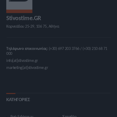
Stivostime.GR
Καρνεάδου 25-29, 106 75, Αθήνα
Τηλέφωνο επικοινωνίας:
(+30) 697 203 3766 / (+30) 210 68 71
000
info[at]stivostime.gr
marketing[at]stivostime.gr
ΚΑΤΗΓΟΡΙΕΣ
Ροή Ειδήσεων
Έπταθλο