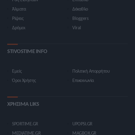
Άλματα
Δέκαθλο
Ρίψεις
Bloggers
Δρόμοι
Viral
STIVOSTIME INFO
Εμείς
Πολιτική Απορρήτου
Όροι Χρήσης
Επικοινωνία
ΧΡΗΣΙΜΑ LIKS
SPORTIME.GR
UPOPSI.GR
MEDIATIME.GR
MAGBOX.GR