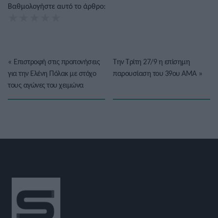
Βαθμολογήστε αυτό το άρθρο:
★
★
★
★
★
«
Επιστροφή στις προπονήσεις
Την Τρίτη 27/9 η επίσημη
για την Ελένη Πόλακ με στόχο
παρουσίαση του 39ου ΑΜΑ
»
τους αγώνες του χειμώνα