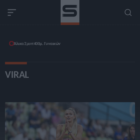
Άλικα Σμιντ
400μ. Γυναικών
VIRAL