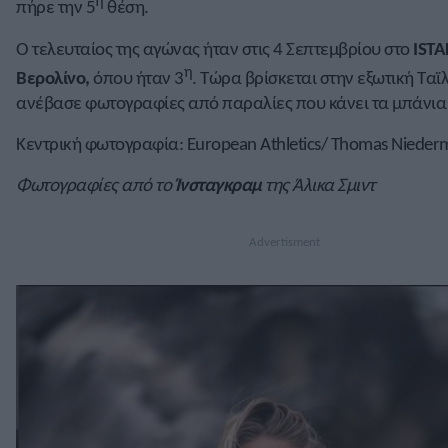
η
πήρε την 5
θέση.
Ο τελευταίος της αγώνας ήταν στις 4 Σεπτεμβρίου στο
ISTA
η
Βερολίνο,
όπου ήταν 3
. Τώρα βρίσκεται στην εξωτική Ταϊ
ανέβασε φωτογραφίες από παραλίες που κάνει τα μπάνια 
Κεντρική φωτογραφία: European Athletics/ Thomas Niederm
Φωτογραφίες από το
Ίνσταγκραμ
της Άλικα Σμιντ