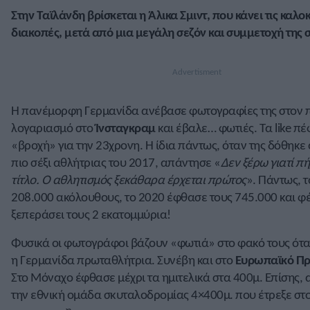
Στην Ταϊλάνδη βρίσκεται η
Άλικα Σμιντ
, που κάνει τις καλο
διακοπές, μετά από μια μεγάλη σεζόν και συμμετοχή της
Η πανέμορφη Γερμανίδα ανέβασε φωτογραφίες της στον 
λογαριασμό στο
Ίνσταγκραμ
και έβαλε… φωτιές. Τα like π
«βροχή» για την 23χρονη. Η ίδια πάντως, όταν της δόθηκε ο
πιο σέξι αθλήτριας του 2017, απάντησε «
Δεν ξέρω γιατί π
τίτλο. Ο αθλητισμός ξεκάθαρα έρχεται πρώτος
». Πάντως, τ
208.000 ακόλουθους, το 2020 έφθασε τους 745.000 και φέ
ξεπεράσει τους 2 εκατομμύρια!
Φυσικά οι φωτογράφοι βάζουν «φωτιά» στο φακό τους ότα
η Γερμανίδα πρωταθλήτρια. Συνέβη και στο
Ευρωπαϊκό Π
Στο Μόναχο έφθασε μέχρι τα ημιτελικά στα 400μ. Επίσης, 
την εθνική ομάδα σκυταλοδρομίας 4×400μ. που έτρεξε στον