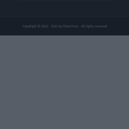
CopyRight © 2022 - 2022 by StivosTime - All rights reserved