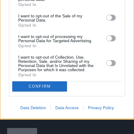
Opted In
Το άρθρο δεν έχει ακόμα βαθμολογηθεί.
I want to opt-out of the Sale of my
Personal Data.
Βαθμολογήστε αυτό το άρθρο:
Opted In
★
★
★
★
★
I want to opt-out of processing my
Personal Data for Targeted Advertising.
Opted In
«
Aσταμάτητοι οι μικροί στο
Ο Φέρντιναντ Ομανιάλα 9.98
I want to opt-out of Collection, Use,
Retention, Sale, and/or Sharing of my
Βόλο – Koρυφαία επίδοση στην
στα 100μ., δεύτερη επίδοση
Personal Data that Is Unrelated with the
Purposes for which it was collected.
Ευρώπη
στον κόσμο
»
Opted In
CONFIRM
Data Deletion
Data Access
Privacy Policy