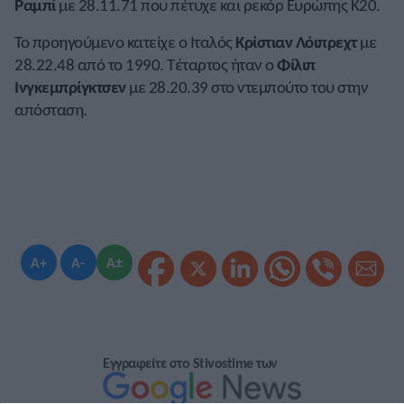
Ραμπί
με 28.11.71 που πέτυχε και ρεκόρ Ευρώπης Κ20.
Το προηγούμενο κατείχε ο Ιταλός
Κρίστιαν Λόιπρεχτ
με
28.22.48 από το 1990. Τέταρτος ήταν ο
Φίλιπ
Ινγκεμπρίγκτσεν
με 28.20.39 στο ντεμπούτο του στην
απόσταση.
A+
A-
A±
Εγγραφείτε στο Stivostime των