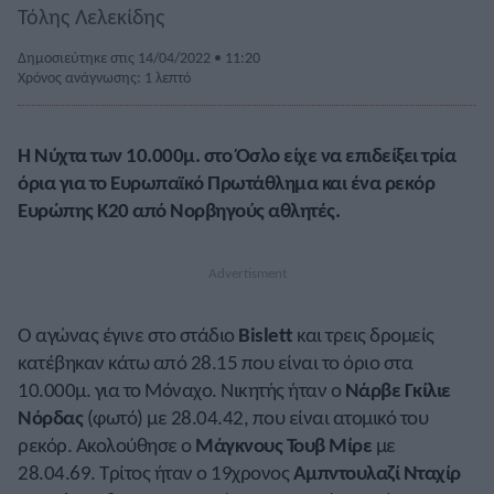
Τόλης Λελεκίδης
Δημοσιεύτηκε στις 14/04/2022 • 11:20
Χρόνος ανάγνωσης: 1 λεπτό
Η Νύχτα των 10.000μ. στο Όσλο είχε να επιδείξει τρία
όρια για το Ευρωπαϊκό Πρωτάθλημα και ένα ρεκόρ
Ευρώπης Κ20 από Νορβηγούς αθλητές.
Ο αγώνας έγινε στο στάδιο
Bislett
και τρεις δρομείς
κατέβηκαν κάτω από 28.15 που είναι το όριο στα
10.000μ. για το Μόναχο. Νικητής ήταν ο
Νάρβε Γκίλιε
Νόρδας
(φωτό) με 28.04.42, που είναι ατομικό του
ρεκόρ. Ακολούθησε ο
Μάγκνους Τουβ Μίρε
με
28.04.69. Τρίτος ήταν ο 19χρονος
Αμπντουλαζί Νταχίρ