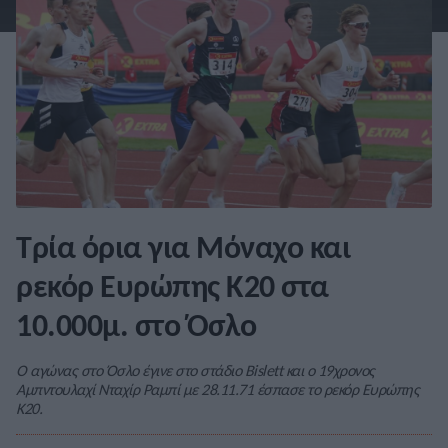
Τρία όρια για Μόναχο και
ρεκόρ Ευρώπης Κ20 στα
10.000μ. στο Όσλο
Ο αγώνας στο Όσλο έγινε στο στάδιο Bislett και ο 19χρονος
Αμπντουλαχί Νταχίρ Ραμπί με 28.11.71 έσπασε το ρεκόρ Ευρώπης
Κ20.