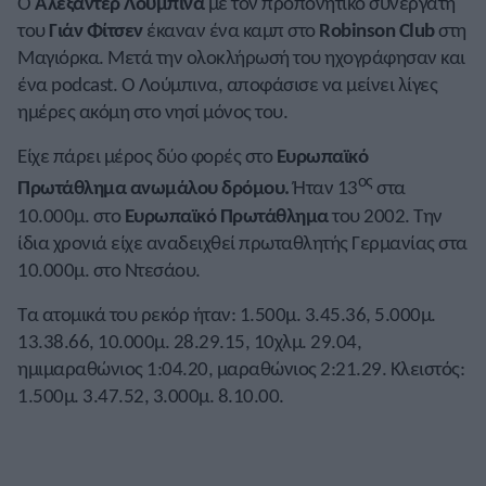
Ο
Αλεξάντερ Λούμπινα
με τον προπονητικό συνεργάτη
του
Γιάν Φίτσεν
έκαναν ένα καμπ στο
Robinson Club
στη
Μαγιόρκα. Μετά την ολοκλήρωσή του ηχογράφησαν και
ένα podcast. Ο Λούμπινα, αποφάσισε να μείνει λίγες
ημέρες ακόμη στο νησί μόνος του.
Είχε πάρει μέρος δύο φορές στο
Ευρωπαϊκό
ος
Πρωτάθλημα ανωμάλου δρόμου.
Ήταν 13
στα
10.000μ. στο
Ευρωπαϊκό Πρωτάθλημα
του 2002. Την
ίδια χρονιά είχε αναδειχθεί πρωταθλητής Γερμανίας στα
10.000μ. στο Ντεσάου.
Τα ατομικά του ρεκόρ ήταν: 1.500μ. 3.45.36, 5.000μ.
13.38.66, 10.000μ. 28.29.15, 10χλμ. 29.04,
ημιμαραθώνιος 1:04.20, μαραθώνιος 2:21.29. Κλειστός:
1.500μ. 3.47.52, 3.000μ. 8.10.00.