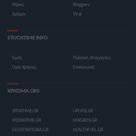
Ρίψεις
Bloggers
Δρόμοι
Viral
STIVOSTIME INFO
Εμείς
Πολιτική Απορρήτου
Όροι Χρήσης
Επικοινωνία
ΧΡΗΣΙΜΑ LIKS
SPORTIME.GR
UPOPSI.GR
MEDIATIME.GR
MAGBOX.GR
GEOSTRATIGIKA.GR
HEALTHFUEL.GR