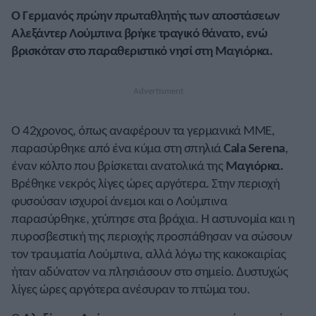
Ο Γερμανός πρώην πρωταθλητής των αποστάσεων
Αλεξάντερ Λούμπινα βρήκε τραγικό θάνατο, ενώ
βρισκόταν στο παραθεριστικό νησί στη Μαγιόρκα.
Ο 42χρονος, όπως αναφέρουν τα γερμανικά ΜΜΕ,
παρασύρθηκε από ένα κύμα στη σπηλιά
Cala Serena
,
έναν κόλπο που βρίσκεται ανατολικά της
Μαγιόρκα.
Βρέθηκε νεκρός λίγες ώρες αργότερα. Στην περιοχή
φυσούσαν ισχυροί άνεμοι και ο Λούμπινα
παρασύρθηκε, χτύπησε στα βράχια. Η αστυνομία και η
πυροσβεστική της περιοχής προσπάθησαν να σώσουν
τον τραυματία Λούμπινα, αλλά λόγω της κακοκαιρίας
ήταν αδύνατον να πλησιάσουν στο σημείο. Δυστυχώς
λίγες ώρες αργότερα ανέσυραν το πτώμα του.