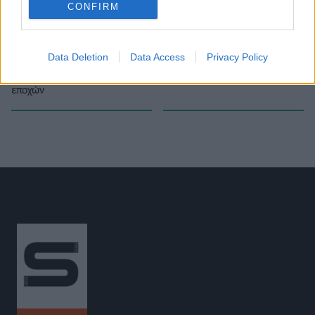
CONFIRM
«
Ο Αλέξανδρος Σπυριδωνίδης
Μίλτος Τεντόγλου: Το ξεκίνημα-
άγγιξε τους 8.000 στο δέκαθλο-
Οι πέντε πρώτοι ευρωπαϊκοί
Data Deletion
Data Access
Privacy Policy
7.917β. και 2ος όλων των
τίτλοι του στο μήκος (vid)
»
εποχών