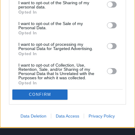
I want to opt-out of the Sharing of my
personal data.
Opted In
Το άρθρο δεν έχει ακόμα βαθμολογηθεί.
I want to opt-out of the Sale of my
Personal Data.
Βαθμολογήστε αυτό το άρθρο:
Opted In
★
★
★
★
★
I want to opt-out of processing my
Personal Data for Targeted Advertising.
Opted In
«
Θεσσαλονίκη: Μια ντουζίνα
Θεσσαλονίκη: 1η νίκη για τον
I want to opt-out of Collection, Use,
Retention, Sale, and/or Sharing of my
τίτλους η Χρυσούλα
Γιάννη Ντέτσικα στα 400μ. και
Personal Data that Is Unrelated with the
Purposes for which it was collected.
Αναγνωστοπούλου στη
από τη 2η σειρά με ρεκόρ!
»
Opted In
δισκοβολία
CONFIRM
Data Deletion
Data Access
Privacy Policy