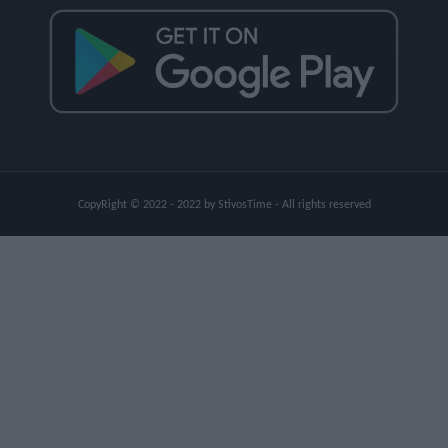
CopyRight © 2022 - 2022 by StivosTime - All rights reserved