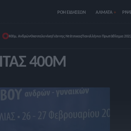
ΡΟΗ ΕΙΔΗΣΕΩΝ
ΑΛΜΑΤΑ
ΡIΨΕ
400μ. Ανδρών
Θεσσαλονίκη
Γιάννης Ντέτσικας
Πανελλήνιο Πρωτάθλημα 202
ΗΤΑΣ 400Μ