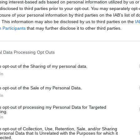
eing interest-based ads based on personal information utilized by us or
λέξιος Σπύρος Τζαρτζαράκης (ΟΦΗ) 48.61, Ιωσήφ
disclosed to third parties prior to your opt-out. You may separately opt-
.99, Γιάννης Ρούσσης (Πανιώνιος ΓΣ) 49.13,
losure of your personal information by third parties on the IAB’s list of
σαλονίκης Ηρακλής) 49.17, Δανιήλ- Φίλιππος
. This information may also be disclosed by us to third parties on the
IA
νρίκο Μέμα (Πανελευσινιακός) 49.99.
Participants
that may further disclose it to other third parties.
ης (ΓΣ Κερκυραϊκός) 47.85, Γιώργος
νίας) 47.90, Πέτρος Κυριακίδης (Ολυμπιακός
l Data Processing Opt Outs
ννηση Λαμίας) 48.31, Γιάννης Σιμόνι (Βεργίνα)
46, Χρήστος Σουλτάτης (Παναξιακός) 49.48,
o opt-out of the Sharing of my personal data.
ίων) 50.07.
In
o opt-out of the Sale of my Personal Data.
In
Stivostime των
to opt-out of processing my Personal Data for Targeted
ing.
In
o opt-out of Collection, Use, Retention, Sale, and/or Sharing
ersonal Data that Is Unrelated with the Purposes for which it
lected.