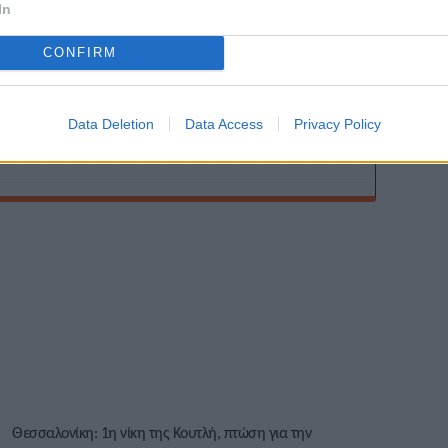
In
ης
CONFIRM
Data Deletion
Data Access
Privacy Policy
Θεσσαλονίκη: 1η νίκη της Κουτλή, πτώση για την