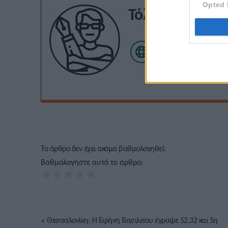
Opted 
Τόλης Λελεκίδ
Το άρθρο δεν έχει ακόμα βαθμολογηθεί.
Βαθμολογήστε αυτό το άρθρο:
★
★
★
★
★
«
Θεσσαλονίκη: Η Ειρήνη Βασιλείου έγραψε 52.32 και 5η