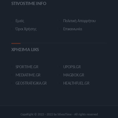
STIVOSTIME INFO
Εμείς
Πολιτική Απορρήτου
Όροι Χρήσης
Επικοινωνία
ΧΡΗΣΙΜΑ LIKS
SPORTIME.GR
UPOPSI.GR
MEDIATIME.GR
MAGBOX.GR
GEOSTRATIGIKA.GR
HEALTHFUEL.GR
CopyRight © 2022 - 2022 by StivosTime - All rights reserved