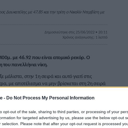
ος Δουκατέλης με 47.85 και την τρίτη ο Νικολίν Ντερβίση με
Δημοσιεύτηκε στις 25/06/2022 • 20:11
Χρόνος ανάγνωσης: 1 λεπτό
 400μ. με 46.92 που είναι ατομικό ρεκόρ. Ο
 του πανελλήνια νίκη.
ε μάλιστα, στην 1η σειρά και αυτό γιατί στις
τρα, με αποτέλεσμα να μην βρίσκεται στη 2η σειρά
τικών. Όμως είχε δείξει ότι βρίσκεται σε καλή
47 δευτερόλεπτα. Είναι η πρώτη του πανελλήνια
e -
Do Not Process My Personal Information
ης
με 47.85, ο οποίος ήταν πρώτος στην 2η σειρά
to opt-out of the sale, sharing to third parties, or processing of your per
formation for targeted advertising by us, please use the below opt-out s
όδου Ε.Μ. Σταματίου) 46.92, Νικολίν Ντερβίση
r selection. Please note that after your opt-out request is processed y