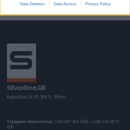
Data Deletion
Data Access
Privacy Policy
Stivostime.GR
Καρνεάδου 25-29, 106 75, Αθήνα
Τηλέφωνο επικοινωνίας:
(+30) 697 203 3766 / (+30) 210 68 71
000