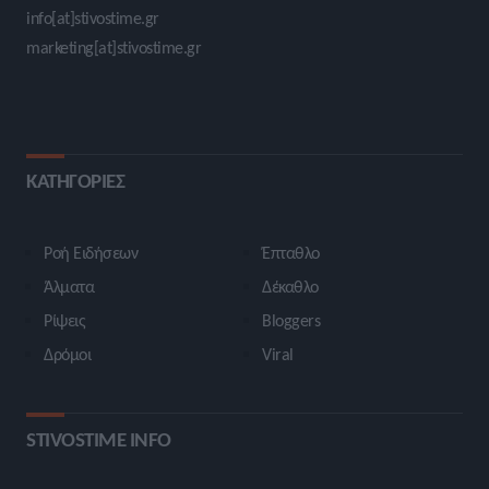
info[at]stivostime.gr
marketing[at]stivostime.gr
ΚΑΤΗΓΟΡΙΕΣ
Ροή Ειδήσεων
Έπταθλο
Άλματα
Δέκαθλο
Ρίψεις
Bloggers
Δρόμοι
Viral
STIVOSTIME INFO