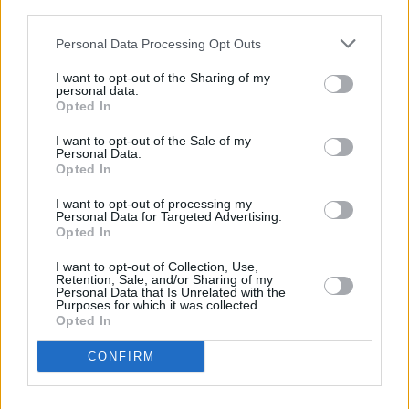
third parties.
Personal Data Processing Opt Outs
I want to opt-out of the Sharing of my
personal data.
Opted In
I want to opt-out of the Sale of my
Personal Data.
Opted In
Το άρθρο δεν έχει ακόμα βαθμολογηθεί.
I want to opt-out of processing my
Personal Data for Targeted Advertising.
Βαθμολογήστε αυτό το άρθρο:
Opted In
★
★
★
★
★
I want to opt-out of Collection, Use,
Retention, Sale, and/or Sharing of my
Personal Data that Is Unrelated with the
Purposes for which it was collected.
Opted In
«
Θεσσαλονίκη: 3η νίκη για την
Θεσσαλονίκη: 1η νίκη για την
Δήμητρα Γναφάκη στα 400μ.
Βασιλική Χαϊτίδου στο μήκος με
CONFIRM
εμπόδια με 57.35
6,47μ.
»