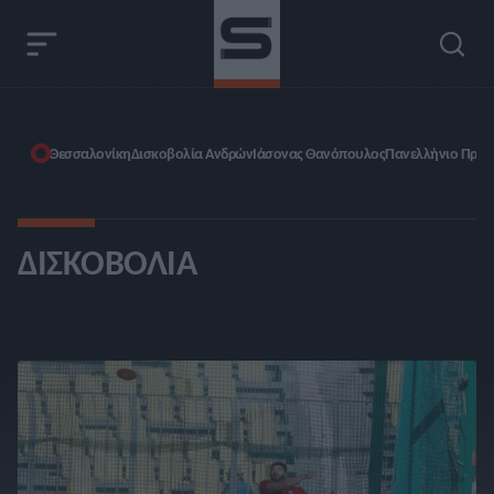
Θεσσαλονίκη
Δισκοβολία Ανδρών
Ιάσονας Θανόπουλος
Πανελλήνιο Πρω
ΔΙΣΚΟΒΟΛΊΑ