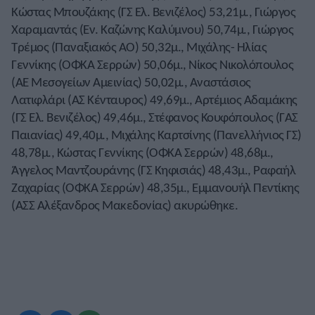
Κώστας Μπουζάκης (ΓΣ Ελ. Βενιζέλος) 53,21μ., Γιώργος
Χαραμαντάς (Εν. Καζώνης Καλύμνου) 50,74μ., Γιώργος
Τρέμος (Παναξιακός ΑΟ) 50,32μ., Μιχάλης- Ηλίας
Γεννίκης (ΟΦΚΑ Σερρών) 50,06μ., Νίκος Νικολόπουλος
(ΑΕ Μεσογείων Αμεινίας) 50,02μ., Αναστάσιος
Λατιφλάρι (ΑΣ Κένταυρος) 49,69μ., Αρτέμιος Αδαμάκης
(ΓΣ Ελ. Βενιζέλος) 49,46μ., Στέφανος Κουφόπουλος (ΓΑΣ
Παιανίας) 49,40μ., Μιχάλης Καρτσίνης (Πανελλήνιος ΓΣ)
48,78μ., Κώστας Γεννίκης (ΟΦΚΑ Σερρών) 48,68μ.,
Άγγελος Μαντζουράνης (ΓΣ Κηφισιάς) 48,43μ., Ραφαήλ
Ζαχαρίας (ΟΦΚΑ Σερρών) 48,35μ., Εμμανουήλ Πεντίκης
(ΑΣΣ Αλέξανδρος Μακεδονίας) ακυρώθηκε.