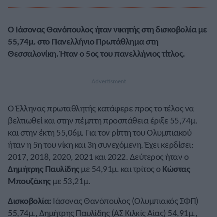
Ο Ιάσονας Θανόπουλος ήταν νικητής στη δισκοβολία με
55,74μ. στο Πανελλήνιο Πρωτάθλημα στη
Θεσσαλονίκη. Ήταν ο 5ος του πανελλήνιος τίτλος.
Ο Έλληνας πρωταθλητής κατάφερε προς το τέλος να
βελτιωθεί και στην πέμπτη προσπάθεια έριξε 55,74μ.
και στην έκτη 55,06μ. Για τον ρίπτη του Ολυμπιακού
ήταν η 5η του νίκη και 3η συνεχόμενη. Έχει κερδίσει:
2017, 2018, 2020, 2021 και 2022. Δεύτερος ήταν ο
Δημήτρης Παυλίδης
με 54,91μ. και τρίτος ο
Κώστας
Μπουζάκης
με 53,21μ.
Δισκοβολία:
Ιάσονας Θανόπουλος (Ολυμπιακός ΣΦΠ)
55,74μ., Δημήτρης Παυλίδης (ΑΣ Κιλκίς Αίας) 54,91μ.,