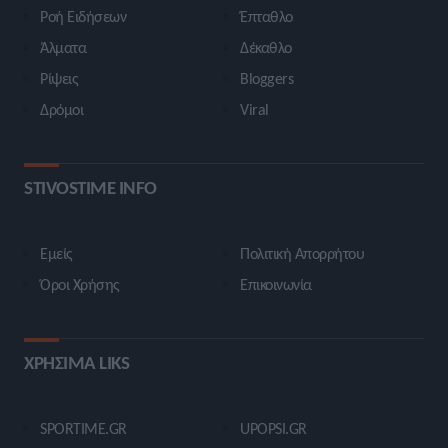
Ροή Ειδήσεων
Έπταθλο
Άλματα
Δέκαθλο
Ρίψεις
Bloggers
Δρόμοι
Viral
STIVOSTIME INFO
Εμείς
Πολιτική Απορρήτου
Όροι Χρήσης
Επικοινωνία
ΧΡΗΣΙΜΑ LIKS
SPORTIME.GR
UPOPSI.GR