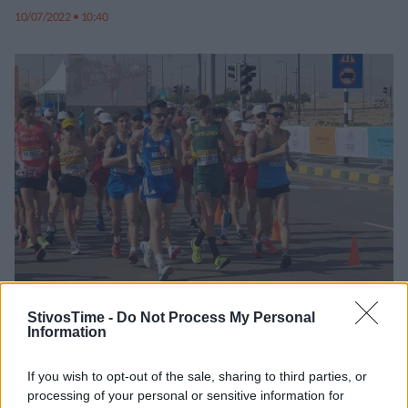
10/07/2022 • 10:40
StivosTime -
Do Not Process My Personal
Πανελλήνιο Πρωτάθλημα Κ20: Παπαστεργίου, Μπαχός
Information
και Αντωνοπούλου πέτυχαν τα όρια στα 10.000μ.
βάδην για το Κάλι
If you wish to opt-out of the sale, sharing to third parties, or
processing of your personal or sensitive information for
Ο Παπαστεργίου ήταν νικητής στα 10.000μ. βάδην με