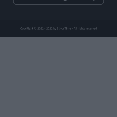
CopyRight © 2022 - 2022 by StivosTime - All rights reserved