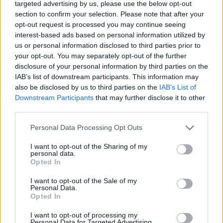
targeted advertising by us, please use the below opt-out
43.37.16, ο Μπαχός ήταν δεύτερος σε 43.40.34 και στα
section to confirm your selection. Please note that after your
10.000μ. βάδην γυναικών η Αντωνοπούλου τερμάτισε σε
opt-out request is processed you may continue seeing
49.23.73.
interest-based ads based on personal information utilized by
09/07/2022 • 23:45
us or personal information disclosed to third parties prior to
your opt-out. You may separately opt-out of the further
disclosure of your personal information by third parties on the
IAB’s list of downstream participants. This information may
also be disclosed by us to third parties on the
IAB’s List of
Downstream Participants
that may further disclose it to other
third parties.
Personal Data Processing Opt Outs
I want to opt-out of the Sharing of my
personal data.
Opted In
I want to opt-out of the Sale of my
Personal Data.
Opted In
Πανελλήνιο Πρωτάθλημα Κ20: Νίκη της Σωτηρίας
Ράπτη στο τριπλούν με ατομικό ρεκόρ
I want to opt-out of processing my
Personal Data for Targeted Advertising.