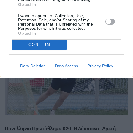
Opted In
Η Σωτηρία Ράπτη, που είχε ατομικό 12,96μ., έδειξε σε καλή
κατάσταση εν όψει του Παγκοσμίου Πρωταθλήματος Κ20 στο
I want to opt-out of Collection, Use,
Κάλι.
Retention, Sale, and/or Sharing of my
Personal Data that Is Unrelated with the
Purposes for which it was collected.
09/07/2022 • 22:52
Opted In
CONFIRM
Data Deletion
Data Access
Privacy Policy
Πανελλήνιο Πρωτάθλημα Κ20: Η Δέσποινα- Αρετή