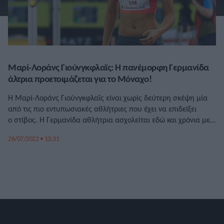
Μαρί-Λοράνς Γιούνγκφλαϊς: Η πανέμορφη Γερμανίδα
άλτρια προετοιμάζεται για το Μόναχο!
Η Μαρί-Λοράνς Γιούνγκφλαϊς είναι χωρίς δεύτερη σκέψη μία
από τις πιο εντυπωσιακές αθλήτριες που έχει να επιδείξει
ο στίβος. Η Γερμανίδα αθλήτρια ασχολείται εδώ και χρόνια με
το άλμα εις ύψος έχοντας αρκετές διακρίσεις, με κορυφαίες την
26/07/2022 • 13:31
4η θέση στο Παγκόσμιο Πρωτάθλημα Στίβου 2017, ενώ
κατέκτησε το χάλκινο μετάλλιο στο Ευρωπαϊκό Πρωτάθλημα
Στίβου 2018. Πλέον προετοιμάζεται για το Ευρωπαϊκό […]