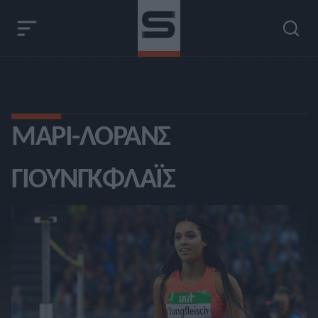
ΜΑΡΊ-ΛΟΡΆΝΣ
ΓΙΟΎΝΓΚΦΛΑΪΣ