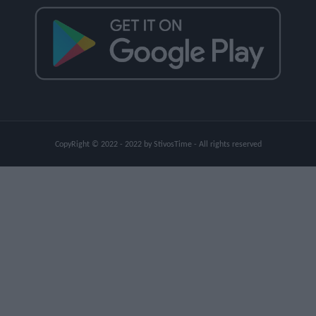
CopyRight © 2022 - 2022 by StivosTime - All rights reserved