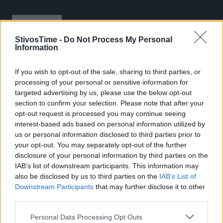
StivosTime -
Do Not Process My Personal
Information
If you wish to opt-out of the sale, sharing to third parties, or
processing of your personal or sensitive information for
Stivostime.GR
targeted advertising by us, please use the below opt-out
section to confirm your selection. Please note that after your
Καρνεάδου 25-29, 106 75, Αθήνα
opt-out request is processed you may continue seeing
interest-based ads based on personal information utilized by
us or personal information disclosed to third parties prior to
your opt-out. You may separately opt-out of the further
Τηλέφωνο επικοινωνίας:
(+30) 697 203 3766 / (+30) 210 68 71
disclosure of your personal information by third parties on the
000
IAB’s list of downstream participants. This information may
info[at]stivostime.gr
also be disclosed by us to third parties on the
IAB’s List of
marketing[at]stivostime.gr
Downstream Participants
that may further disclose it to other
third parties.
Personal Data Processing Opt Outs