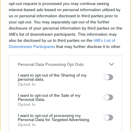
opt-out request is processed you may continue seeing
interest-based ads based on personal information utilized by
us or personal information disclosed to third parties prior to
your opt-out. You may separately opt-out of the further
disclosure of your personal information by third parties on the
IAB’s list of downstream participants. This information may
also be disclosed by us to third parties on the
IAB’s List of
8ο Πρωτάθλημα Ορεινού Δρόμου στη Δεσκάτη-
Downstream Participants
that may further disclose it to other
Συμμετοχές
third parties.
Ο Δημήτρης Θεοδωρακάκος ήταν ο νικητής του τελευταίου
Personal Data Processing Opt Outs
Πανελληνίου Πρωταθλήματος Ορεινού Δρόμου που είχε γίνει
το 2019 και πάλι στη Δεσκάτη.
I want to opt-out of the Sharing of my
personal data.
Opted In
15/04/2022 • 16:13
I want to opt-out of the Sale of my
Personal Data.
Opted In
I want to opt-out of processing my
Personal Data for Targeted Advertising.
Opted In