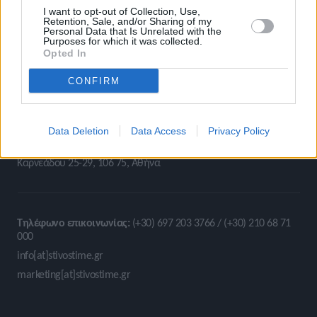
I want to opt-out of Collection, Use,
Retention, Sale, and/or Sharing of my
Personal Data that Is Unrelated with the
Purposes for which it was collected.
Opted In
CONFIRM
Data Deletion
Data Access
Privacy Policy
Stivostime.GR
Καρνεάδου 25-29, 106 75, Αθήνα
Τηλέφωνο επικοινωνίας:
(+30) 697 203 3766 / (+30) 210 68 71
000
info[at]stivostime.gr
marketing[at]stivostime.gr