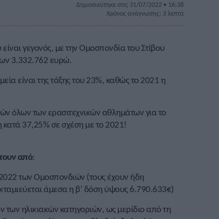
Δημοσιεύτηκε στις 31/07/2022 • 16:38
Χρόνος ανάγνωσης: 3 λεπτά
 είναι γεγονός, με την Ομοσπονδία του Στίβου
των 3.332.762 ευρώ.
εία είναι της τάξης του 23%, καθώς το 2021 η
ιών όλων των ερασιτεχνικών αθλημάτων για το
η κατά 37,25% σε σχέση με το 2021!
πτουν από
:
 2022 των Ομοσπονδιών (τους έχουν ήδη
εκταμιεύεται άμεσα η β’ δόση ύψους 6.790.633€)
ων των ηλικιακών κατηγοριών, ως μερίδιο από τη