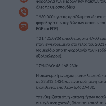
φορολογία των κερδών των παικτών του
όλες τις Ομοσπονδίες)
* 930.000€ για τις προΟλυμπιακές και
φορολογία των κερδών των παικτών του
ΕΟΕ και ΕΠΕ)
* 21.425.090€ απευθείας στα 4.900 ερ
ήταν εγγεγραμμένα στο τέλος του 2021
ως μερίδιο από τη φορολογία των κερδώ
εξ ολοκλήρου).
* ΣΥΝΟΛΟ: 46.168.233€
Η οικονομική ενίσχυση, αποκλειστικά κ
σε 23.813.143€ και είναι αυξημένη κατά
διατίθενται επιπλέον 6.462.943€.
Υπενθυμίζεται ότι η κατανομή των ποσώ
συνεχόμενη χρονιά, βάσει του απολύτως