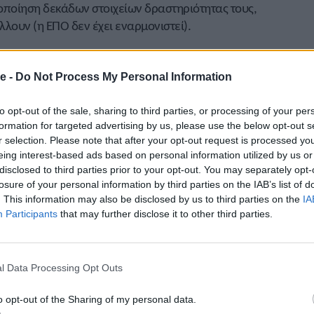
οποίηση δεκάδων στοιχείων δραστηριότητας τους,
λλουν (η ΕΠΟ δεν έχει εναρμονιστεί).
ο 2022 ο ΣΕΓΑΣ (στίβος), με 3.332.762€ (+22,75%)
e -
Do Not Process My Personal Information
3,24%)
%)
to opt-out of the sale, sharing to third parties, or processing of your per
formation for targeted advertising by us, please use the below opt-out s
2%)
r selection. Please note that after your opt-out request is processed y
eing interest-based ads based on personal information utilized by us or
,08%)
disclosed to third parties prior to your opt-out. You may separately opt-
losure of your personal information by third parties on the IAB’s list of
+28%)
. This information may also be disclosed by us to third parties on the
IA
 πέντε νεοσύστατες Ομοσπονδίες (σόφτμπολ, χόκεϊ,
Participants
that may further disclose it to other third parties.
ι αθλημάτων ακριβείας).
υγενάκης
, δήλωσε:
l Data Processing Opt Outs
εχνικού αθλητισμού, των σωματείων και των
o opt-out of the Sharing of my personal data.
 αθλητικής πυραμίδας της χώρας μας, είναι το