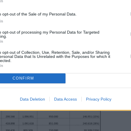
In
ποδεικνύεται συνεχώς, εδώ και τρία χρόνια με
 και δράσεις σε κάθε επίπεδο, καταδεικνύεται και
o opt-out of the Sale of my Personal Data.
όδεικτα είναι πρωτοφανή.
In
 Κυριάκο Μητσοτάκη και τους συναδέλφους στην
ήριξης του αθλητικού οικοδομήματος».
to opt-out of processing my Personal Data for Targeted
ing.
In
 τα ποσά κάθε Ομοσπονδίας σε μορφή jpg, και
 PDF
o opt-out of Collection, Use, Retention, Sale, and/or Sharing
ersonal Data that Is Unrelated with the Purposes for which it
lected.
In
CONFIRM
Data Deletion
Data Access
Privacy Policy