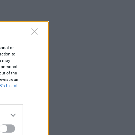
sonal or
ection to
ou may
 personal
out of the
 downstream
B’s List of