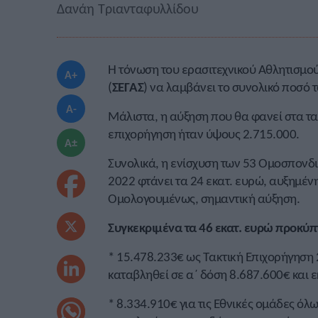
Δανάη Τριανταφυλλίδου
Η τόνωση του ερασιτεχνικού Αθλητισμού
A+
(
ΣΕΓΑΣ
) να λαμβάνει το συνολικό ποσό 
A-
Μάλιστα, η αύξηση που θα φανεί στα ταμ
επιχορήγηση ήταν ύψους 2.715.000.
A±
Συνολικά, η ενίσχυση των 53 Ομοσπονδ
2022 φτάνει τα 24 εκατ. ευρώ, αυξημέν
Ομολογουμένως, σημαντική αύξηση.
Συγκεκριμένα τα 46 εκατ. ευρώ προκύ
* 15.478.233€ ως Τακτική Επιχορήγηση
καταβληθεί σε α΄ δόση 8.687.600€ και 
* 8.334.910€ για τις Εθνικές ομάδες όλ