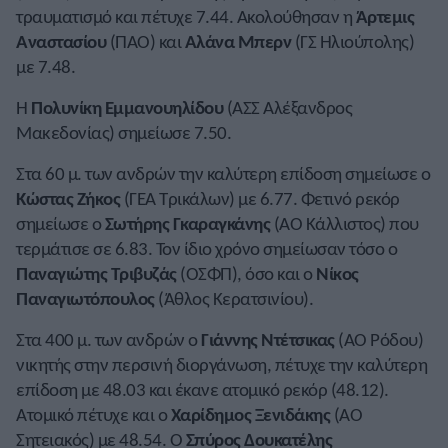
τραυματισμό και πέτυχε 7.44. Ακολούθησαν η
Άρτεμις
Αναστασίου
(ΠΑΟ) και
Αλάνα Μπερν
(ΓΣ Ηλιούπολης)
με 7.48.
Η
Πολυνίκη Εμμανουηλίδου
(ΑΣΣ Αλέξανδρος
Μακεδονίας) σημείωσε 7.50.
Στα 60 μ. των ανδρών την καλύτερη επίδοση σημείωσε ο
Κώστας Ζήκος
(ΓΕΑ Τρικάλων) με 6.77. Φετινό ρεκόρ
σημείωσε ο
Σωτήρης Γκαραγκάνης
(ΑΟ Κάλλιστος) που
τερμάτισε σε 6.83. Τον ίδιο χρόνο σημείωσαν τόσο ο
Παναγιώτης Τριβυζάς
(ΟΣΦΠ), όσο και ο
Νίκος
Παναγιωτόπουλος
(Άθλος Κερατσινίου).
Στα 400 μ. των ανδρών ο
Γιάννης
Ντέτσικας
(ΑΟ Ρόδου)
νικητής στην περσινή διοργάνωση, πέτυχε την καλύτερη
επίδοση με 48.03 και έκανε ατομικό ρεκόρ (48.12).
Ατομικό πέτυχε και ο
Χαρίδημος Ξενιδάκης
(ΑΟ
Σητειακός) με 48.54. Ο
Σπύρος
Δουκατέλης