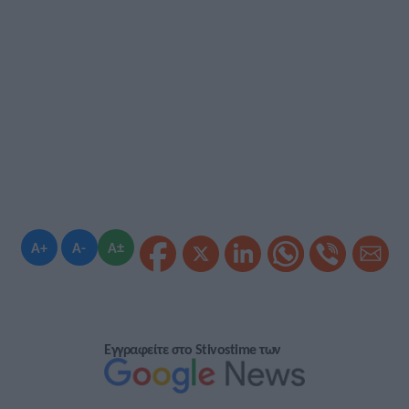
A+
A-
A±
Εγγραφείτε στο Stivostime των