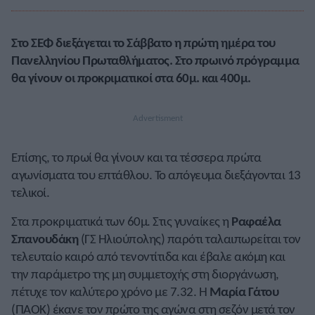
Στο ΣΕΦ διεξάγεται το Σάββατο η πρώτη ημέρα του
Πανελληνίου Πρωταθλήματος
. Στο πρωινό πρόγραμμα
θα γίνουν οι προκριματικοί στα 60μ. και 400μ.
Επίσης, το πρωί θα γίνουν και τα τέσσερα πρώτα
αγωνίσματα του επτάθλου. Το απόγευμα διεξάγονται 13
τελικοί.
Στα προκριματικά των 60μ. Στις γυναίκες η
Ραφαέλα
Σπανουδάκη
(ΓΣ Ηλιούπολης) παρότι ταλαιπωρείται τον
τελευταίο καιρό από τενοντίτιδα και έβαλε ακόμη και
την παράμετρο της μη συμμετοχής στη διοργάνωση,
πέτυχε τον καλύτερο χρόνο με 7.32. Η
Μαρία Γάτου
(ΠΑΟΚ) έκανε τον πρώτο της αγώνα στη σεζόν μετά τον