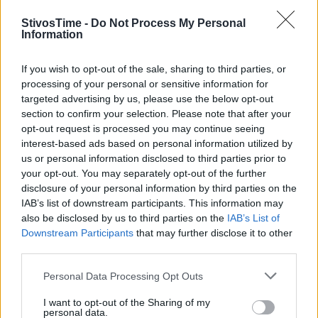
17:05
ΑΛΜΑ ΣΕ ΥΨΟΣ
ΓΥΝΑΙΚΩΝ
ΤΕΛΙΚΟΣ
η
1
ΤΕΛΙΚΗ
StivosTime -
Do Not Process My Personal
17:10
60μ.
ΑΝΔΡΩΝ
Information
ΣΕΙΡΑ
η
2
ΤΕΛΙΚΗ
If you wish to opt-out of the sale, sharing to third parties, or
17:20
60μ.
ΑΝΔΡΩΝ
ΣΕΙΡΑ
processing of your personal or sensitive information for
targeted advertising by us, please use the below opt-out
η
1
ΤΕΛΙΚΗ
17:30
60μ.
ΓΥΝΑΙΚΩΝ
section to confirm your selection. Please note that after your
ΣΕΙΡΑ
opt-out request is processed you may continue seeing
η
2
ΤΕΛΙΚΗ
interest-based ads based on personal information utilized by
17:40
60μ.
ΓΥΝΑΙΚΩΝ
us or personal information disclosed to third parties prior to
ΣΕΙΡΑ
your opt-out. You may separately opt-out of the further
ΑΛΜΑ ΣΕ
17:45
ΑΝΔΡΩΝ
ΤΕΛΙΚΟΣ
disclosure of your personal information by third parties on the
ΤΡΙΠΛΟΥΝ
IAB’s list of downstream participants. This information may
η
also be disclosed by us to third parties on the
IAB’s List of
1
ΤΕΛΙΚΗ
17:50
1.500μ.
ΑΝΔΡΩΝ
Downstream Participants
that may further disclose it to other
ΣΕΙΡΑ
third parties.
η
2
ΤΕΛΙΚΗ
18:00
1.500μ.
ΑΝΔΡΩΝ
Personal Data Processing Opt Outs
ΣΕΙΡΑ
18:10
1.500μ.
ΓΥΝΑΙΚΩΝ
ΤΕΛΙΚΟΣ
I want to opt-out of the Sharing of my
personal data.
η