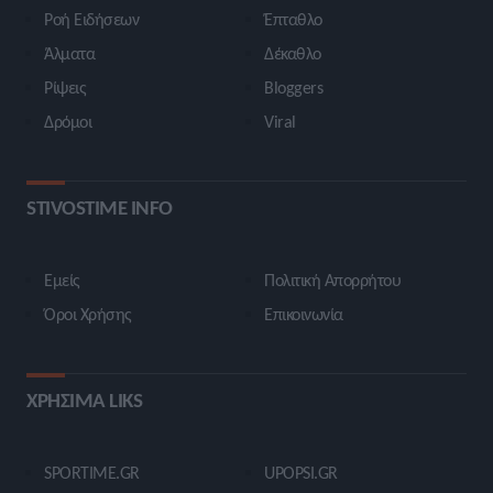
Ροή Ειδήσεων
Έπταθλο
Άλματα
Δέκαθλο
Ρίψεις
Bloggers
Δρόμοι
Viral
STIVOSTIME INFO
Εμείς
Πολιτική Απορρήτου
Όροι Χρήσης
Επικοινωνία
ΧΡΗΣΙΜΑ LIKS
SPORTIME.GR
UPOPSI.GR