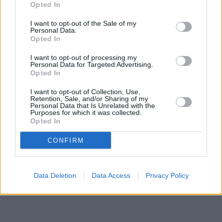
1
ΤΕΛΙΚΗ
18:20
400μ.
ΑΝΔΡΩΝ
Opted In
ΣΕΙΡΑ
I want to opt-out of the Sale of my
η
2
ΤΕΛΙΚΗ
Personal Data.
18:30
400μ.
ΑΝΔΡΩΝ
Opted In
ΣΕΙΡΑ
η
1
ΤΕΛΙΚΗ
I want to opt-out of processing my
18:40
400μ.
ΓΥΝΑΙΚΩΝ
Personal Data for Targeted Advertising.
ΣΕΙΡΑ
Opted In
η
2
ΤΕΛΙΚΗ
18:50
400μ.
ΓΥΝΑΙΚΩΝ
I want to opt-out of Collection, Use,
ΣΕΙΡΑ
Retention, Sale, and/or Sharing of my
Personal Data that Is Unrelated with the
Purposes for which it was collected.
Opted In
CONFIRM
Data Deletion
Data Access
Privacy Policy