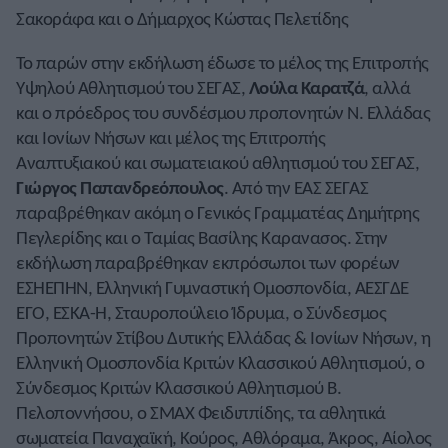
Σακοράφα και ο Δήμαρχος Κώστας Πελετίδης
Το παρών στην εκδήλωση έδωσε το μέλος της Επιτροπής
Υψηλού Αθλητισμού του ΣΕΓΑΣ,
Λούλα Καρατζά
, αλλά
και ο πρόεδρος του συνδέσμου προπονητών Ν. Ελλάδας
και Ιονίων Νήσων και μέλος της Επιτροπής
Αναπτυξιακού και σωματειακού αθλητισμού του ΣΕΓΑΣ,
Γιώργος Παπανδρεόπουλος
. Από την ΕΑΣ ΣΕΓΑΣ
παραβρέθηκαν ακόμη ο Γενικός Γραμματέας Δημήτρης
Πεγλερίδης και ο Ταμίας Βασίλης Καρανασος. Στην
εκδήλωση παραβρέθηκαν εκπρόσωποι των φορέων
ΕΣΗΕΠΗΝ, Ελληνική Γυμναστική Ομοσπονδία, ΑΕΣΓΔΕ
ΕΓΟ, ΕΣΚΑ-Η, Σταυροπούλειο Ίδρυμα, ο Σύνδεσμος
Προπονητών Στίβου Δυτικής Ελλάδας & Ιονίων Νήσων, η
Ελληνική Ομοσπονδία Κριτών Κλασσικού Αθλητισμού, ο
Σύνδεσμος Κριτών Κλασσικού Αθλητισμού Β.
Πελοποννήσου, ο ΣΜΑΧ Φειδιππίδης, τα αθλητικά
σωματεία Παναχαϊκή, Κούρος, Αθλόραμα, Άκρος, Αίολος