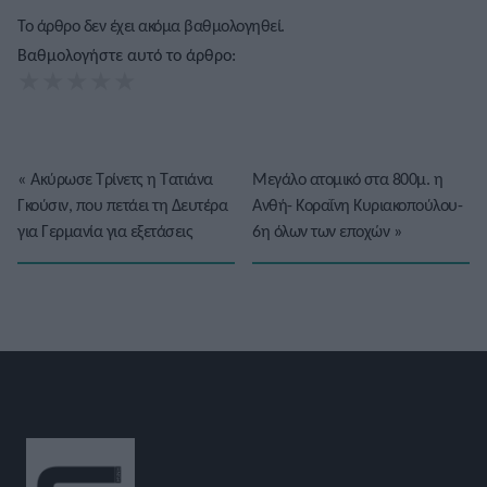
Το άρθρο δεν έχει ακόμα βαθμολογηθεί.
Βαθμολογήστε αυτό το άρθρο:
★
★
★
★
★
«
Ακύρωσε Τρίνετς η Τατιάνα
Μεγάλο ατομικό στα 800μ. η
Γκούσιν, που πετάει τη Δευτέρα
Ανθή- Κοραΐνη Κυριακοπούλου-
για Γερμανία για εξετάσεις
6η όλων των εποχών
»