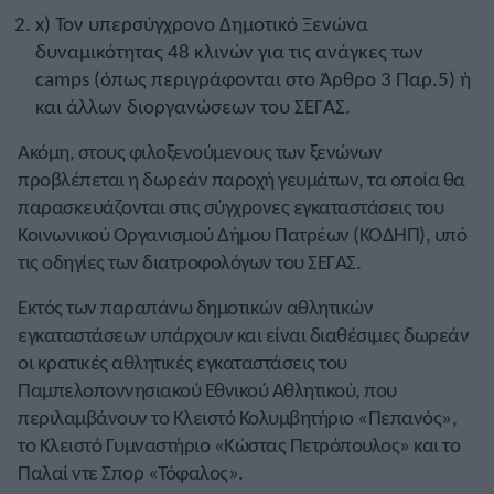
x) Τον υπερσύγχρονο Δημοτικό Ξενώνα
δυναμικότητας 48 κλινών για τις ανάγκες των
camps (όπως περιγράφονται στο Άρθρο 3 Παρ.5) ή
και άλλων διοργανώσεων του ΣΕΓΑΣ.
Ακόμη, στους φιλοξενούμενους των ξενώνων
προβλέπεται η δωρεάν παροχή γευμάτων, τα οποία θα
παρασκευάζονται στις σύγχρονες εγκαταστάσεις του
Κοινωνικού Οργανισμού Δήμου Πατρέων (ΚΟΔΗΠ), υπό
τις οδηγίες των διατροφολόγων του ΣΕΓΑΣ.
Εκτός των παραπάνω δημοτικών αθλητικών
εγκαταστάσεων υπάρχουν και είναι διαθέσιμες δωρεάν
οι κρατικές αθλητικές εγκαταστάσεις του
Παμπελοποννησιακού Εθνικού Αθλητικού, που
περιλαμβάνουν το Κλειστό Κολυμβητήριο «Πεπανός»,
το Κλειστό Γυμναστήριο «Κώστας Πετρόπουλος» και το
Παλαί ντε Σπορ «Τόφαλος».