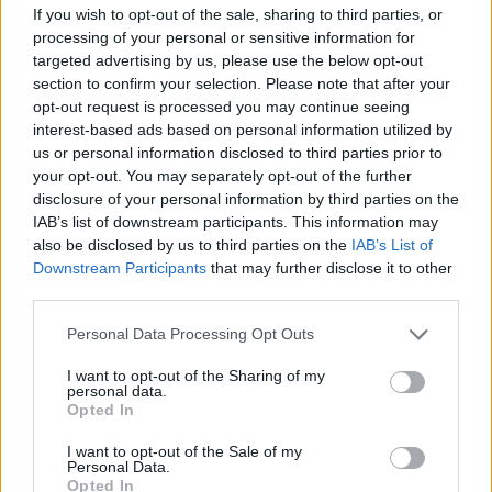
στίβου, που αναδείχθηκαν στην Πάτρα και κατάφεραν
If you wish to opt-out of the sale, sharing to third parties, or
να διακριθούν εντός και εκτός συνόρων. Οι αθλητές και
processing of your personal or sensitive information for
targeted advertising by us, please use the below opt-out
αθλήτριες είχαν ένθερμη συνομιλία με την πρόεδρο του
section to confirm your selection. Please note that after your
ΣΕΓΑΣ για τον στίβο γενικά και τον αθλητισμό της Πάτρας
opt-out request is processed you may continue seeing
ειδικότερα. Η
Αντωνία Στεργίου
, ο Κώστας
interest-based ads based on personal information utilized by
Παπαζαφείρης, ο Νίκος Κουβαράς, ο Φώτης
us or personal information disclosed to third parties prior to
Μπούρκουλας, ο Γιάννης Δαγκόγλου, ο Κώστας
your opt-out. You may separately opt-out of the further
disclosure of your personal information by third parties on the
Μπούσιας και ο Μαραθωνοδρόμος Νίκος
IAB’s list of downstream participants. This information may
Αργυρόπουλος, που έκλεισε την εκδήλωση εκφράζοντας
also be disclosed by us to third parties on the
IAB’s List of
τη μεγάλη του χαρά και την αισιοδοξία του ότι η
Downstream Participants
that may further disclose it to other
συνεργασία αυτή θα ωθήσει την αθλητική ανάπτυξη της
third parties.
ευρύτερης περιοχής και όλης της χώρας, ήταν ορισμένοι
Personal Data Processing Opt Outs
από εκείνους που έδωσαν το παρών στην εκδήλωση.
I want to opt-out of the Sharing of my
Οι σημαντικότεροι στόχοι του μνημονίου
personal data.
Opted In
-Η προώθηση της Πάτρας ως αθλητικού, πολιτιστικού και
I want to opt-out of the Sale of my
τουριστικού προορισμού 12 μήνες τον χρόνο.
Personal Data.
Opted In