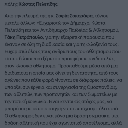
πόλης
Κώστας Πελετίδης.
Από την πλευρά της η κ.
Σοφία Σακοράφα
, τόνισε
μεταξύ άλλων: «Ευχαριστώ τον Δήμαρχο, Κώστα
Πελετίδη και τον Αντιδήμαρχο Παιδείας & Αθλητισμού,
Τάκη Πετρόπουλο
, για την εξαιρετική παρουσία που
έκαναν σε όλη τη διαδικασία και για τη φιλοξενία τους.
Ευχαριστώ όλους τους ανθρώπους του αθλητισμού που
είστε εδώ και που ξέρω ότι προσφέρετε ανιδιοτελώς
στον κλασικό αθλητισμό. Προσπαθούμε μέσα από μια
διαδικασία η οποία μας δίνει τη δυνατότητα, από τους
αγώνες που κάθε φορά γίνονται σε διάφορες πόλεις, να
υπάρξει συνέργεια και συνεργασία της Ομοσπονδίας,
των αθλητών, των προπονητών και των Σωματείων με
την τοπική κοινωνία. Είναι κεντρικός στόχος μας, να
μπορέσουμε κάποια στιγμή να το πετύχουμε όλο αυτό.
Ο αθλητισμός δεν είναι μόνο μια δράση σωματική, μια
δράση αθλητική που έχει αγωνιστικό αποτέλεσμα, αλλά