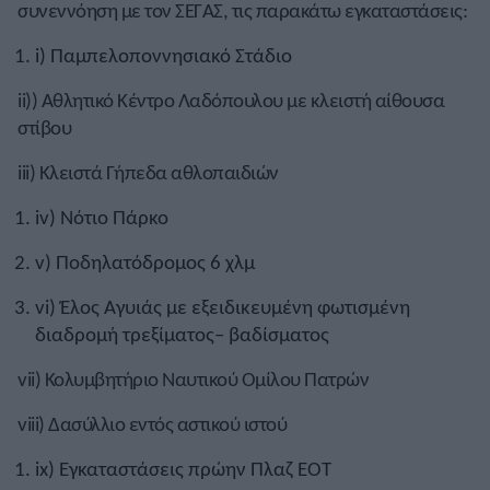
συνεννόηση με τον ΣΕΓΑΣ, τις παρακάτω εγκαταστάσεις:
i) Παμπελοποννησιακό Στάδιο
ii)) Αθλητικό Κέντρο Λαδόπουλου με κλειστή αίθουσα
στίβου
iii) Κλειστά Γήπεδα αθλοπαιδιών
iv) Νότιο Πάρκο
v) Ποδηλατόδρομος 6 χλμ
vi) Έλος Αγυιάς με εξειδικευμένη φωτισμένη
διαδρομή τρεξίματος– βαδίσματος
vii) Κολυμβητήριο Ναυτικού Ομίλου Πατρών
viii) Δασύλλιο εντός αστικού ιστού
ix) Εγκαταστάσεις πρώην Πλαζ ΕΟΤ