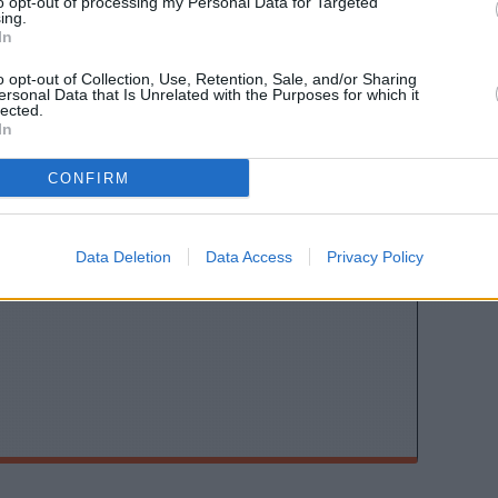
to opt-out of processing my Personal Data for Targeted
ing.
In
o opt-out of Collection, Use, Retention, Sale, and/or Sharing
Stivostime των
ersonal Data that Is Unrelated with the Purposes for which it
lected.
In
CONFIRM
Data Deletion
Data Access
Privacy Policy
ης