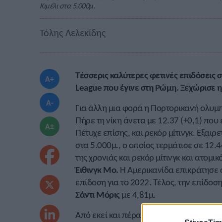
Κιμέλι στα 5.000μ.
Τόλης Λελεκίδης
Τέσσερις καλύτερες φετινές επιδόσεις 
A+
League που έγινε στη Ρώμη. Ξεχώρισε η
A-
Για άλλη μια φορά η Πορτορικανή ολυμπ
Πήρε τη νίκη άνετα με 12.37 (+0,1) που
A±
Πέτυχε επίσης, και ρεκόρ μίτινγκ. Εξαιρ
στα 5.000μ., ο οποίος τερμάτισε σε 12.
της χρονιάς και ρεκόρ μίτινγκ και ατομι
Έιθινγκ Μο.
Η Αμερικανίδα επικράτησε σ
επίδοση για το 2022. Τέλος, την επίδοσ
Σάντι Μόρις
με 4,81μ.
Από εκεί και πέρα είχαμε και άλλες αξιό