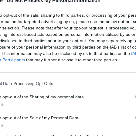
e -
Do Not Process My Personal Information
91 (+1,3) που είναι ρεκόρ μίτινγκ. Άφησε δεύτερη
η
Ελέιν Τόμσον- Χέρα
με 22.25 και τρίτη τη
to opt-out of the sale, sharing to third parties, or processing of your per
formation for targeted advertising by us, please use the below opt-out s
r selection. Please note that after your opt-out request is processed y
μαντσουκ
επικράτησε με 6,85μ. (+1,6), ενώ
eing interest-based ads based on personal information utilized by us or
 και κορυφαία φέτος,
Μαλάικα Μιχάμπο.
disclosed to third parties prior to your opt-out. You may separately opt-
losure of your personal information by third parties on the IAB’s list of
ν: Στη δισκοβολία ο Σλοβένος
Κρίστγιαν Τσεχ
με
. This information may also be disclosed by us to third parties on the
IA
ς
Τζο Κόβακς
με 21,85μ., στο ύψος ο Αμερικανός
Participants
that may further disclose it to other third parties.
Κιράνι Τζέιμς
από τη Γρενάδα με 44.54, στα 3.000μ.
9.23 και στα 100μ. ο Αμερικανός
Φρεντ Κέρλι
με
l Data Processing Opt Outs
σε η Ολλανδή
Φέμκε Μπολ
με 53.02 και στα 1.500μ.
o opt-out of the Sharing of my personal data.
.03.79. Εκτός D.L. αγωνισμάτων, στα 200μ. ανδρών
In
ναρεκ
με 20.01 (-0,1).
o opt-out of the Sale of my Personal Data.
In