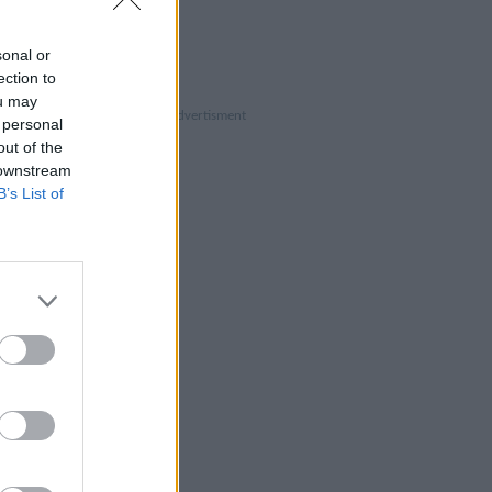
sonal or
ection to
ou may
 personal
out of the
 downstream
B’s List of