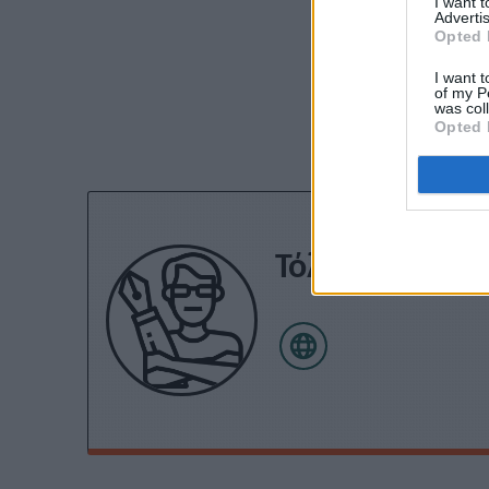
I want 
Advertis
Opted 
I want t
Εγγραφείτε στο 
of my P
was col
Opted 
Τόλης Λελεκίδ