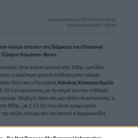
Δημοσιεύτηκε στις 09/06/2022 • 23:34
Χρόνος ανάγνωσης: 2 λεπτά
στον κόσμο έπεσαν στη διάρκεια του Diamond
 Τζάσμιν Καμάτσο- Κουίν.
ιονίκης ήταν εντυπωσιακή στα 100μ. εμπόδια.
 είναι η καλύτερη φετινή επίδοση στον κόσμο.
ετικός ήταν και ο Κενυάτης
Νίκολας Κίπκοριρ Κιμέλι
46.33 πετυχαίνοντας με τη σειρά του την επίδοση
κό ρεκόρ. Φοβερή ήταν και μια άλλη ολυμπιονίκης, η
τα 800μ. με 1.57.01 που είναι η κορυφαία
η της σεζόν πέτυχε στο επί κοντώ η Αμερικανίδα
λογες επιδόσεις, αλλά και εκπλήξεις. Η Τζαμαϊκανή