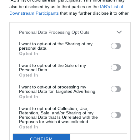
IAB’s list of downstream participants. This information may
also be disclosed by us to third parties on the
IAB’s List of
Downstream Participants
that may further disclose it to other
third parties.
Personal Data Processing Opt Outs
Τόλης Λελεκίδης
I want to opt-out of the Sharing of my
personal data.
Opted In
I want to opt-out of the Sale of my
Personal Data.
Opted In
I want to opt-out of processing my
Personal Data for Targeted Advertising.
Opted In
I want to opt-out of Collection, Use,
Το άρθρο δεν έχει ακόμα βαθμολογηθεί.
Retention, Sale, and/or Sharing of my
Personal Data that Is Unrelated with the
Βαθμολογήστε αυτό το άρθρο:
Purposes for which it was collected.
Opted In
★
★
★
★
★
CONFIRM