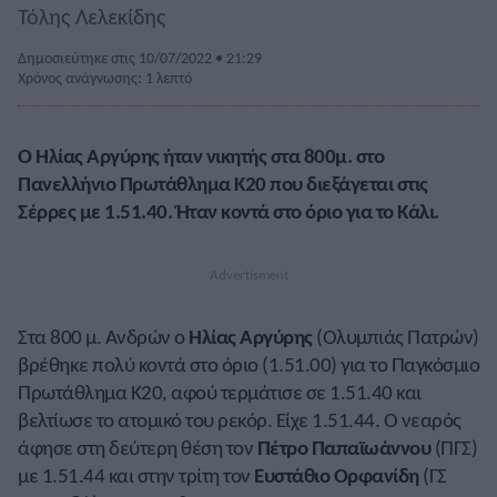
Τόλης Λελεκίδης
Δημοσιεύτηκε στις 10/07/2022 • 21:29
Χρόνος ανάγνωσης: 1 λεπτό
Ο Ηλίας Αργύρης ήταν νικητής στα 800μ. στο
Πανελλήνιο Πρωτάθλημα Κ20 που διεξάγεται στις
Σέρρες με 1.51.40. Ήταν κοντά στο όριο για το Κάλι.
Στα 800 μ. Ανδρών ο
Ηλίας
Αργύρης
(Ολυμπιάς Πατρών)
βρέθηκε πολύ κοντά στο όριο (1.51.00) για το Παγκόσμιο
Πρωτάθλημα Κ20, αφού τερμάτισε σε 1.51.40 και
βελτίωσε το ατομικό του ρεκόρ. Είχε 1.51.44. Ο νεαρός
άφησε στη δεύτερη θέση τον
Πέτρο Παπαϊωάννου
(ΠΓΣ)
με 1.51.44 και στην τρίτη τον
Ευστάθιο
Ορφανίδη
(ΓΣ