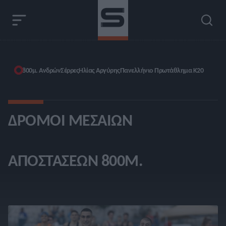
800μ. Ανδρών
Σέρρες
Ηλίας Αργύρης
Πανελλήνιο Πρωτάθλημα Κ20
ΔΡΌΜΟΙ ΜΕΣΑΊΩΝ
ΑΠΟΣΤΆΣΕΩΝ 800Μ.