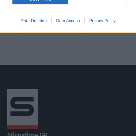
«
Πανελλήνιο Πρωτάθλημα Κ20:
Πανελλήνιο Πρωτάθλημα Κ20: Η
Data Deletion
Data Access
Privacy Policy
Ο Βασίλης Κυριακίδης νικητής
Μαρία Κάσσου νικήτρια στα
στα 200μ.
3.000μ. και έκανε νταμπλ
»
Stivostime.GR