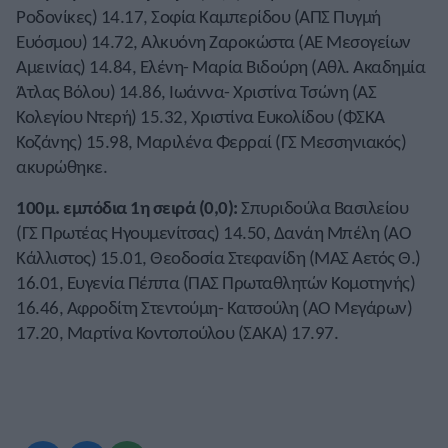
Ροδονίκες) 14.17, Σοφία Καμπερίδου (ΑΠΣ Πυγμή
Ευόσμου) 14.72, Αλκυόνη Ζαροκώστα (ΑΕ Μεσογείων
Αμεινίας) 14.84, Ελένη- Μαρία Βιδούρη (Αθλ. Ακαδημία
Άτλας Βόλου) 14.86, Ιωάννα- Χριστίνα Τσώνη (ΑΣ
Κολεγίου Ντερή) 15.32, Χριστίνα Ευκολίδου (ΦΣΚΑ
Κοζάνης) 15.98, Μαριλένα Φερραί (ΓΣ Μεσσηνιακός)
ακυρώθηκε.
100μ. εμπόδια 1η σειρά (0,0):
Σπυριδούλα Βασιλείου
(ΓΣ Πρωτέας Ηγουμενίτσας) 14.50, Δανάη Μπέλη (ΑΟ
Κάλλιστος) 15.01, Θεοδοσία Στεφανίδη (ΜΑΣ Αετός Θ.)
16.01, Ευγενία Πέππα (ΠΑΣ Πρωταθλητών Κομοτηνής)
16.46, Αφροδίτη Στεντούμη- Κατσούλη (ΑΟ Μεγάρων)
17.20, Μαρτίνα Κοντοπούλου (ΣΑΚΑ) 17.97.