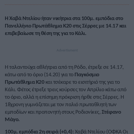
Η Χαβά Ντελίου ήταν νικήτρια στα 100μ. εμπόδια στο
Πανελλήνιο Πρωτάθλημα Κ20 στις Σέρρες με 14.17 και
επιβεβαίωσε τη θέση της για το Κάλι.
Η ταλαντούχα αθλήτρια από τη Ρόδο, έτρεξε σε 14.17,
κάτω από το όριο (14.20) για το
Παγκόσμιο
Πρωτάθλημα Κ20
και τσέκαρε το εισιτήριό της για το
Κάλι. Φέτος έτρεξε τρεις κούρσες τον Απρίλιο κάτω από
το όριο, αλλά η επίσημη πρόκριση ήρθε στις Σέρρες. Η
18χρονη γυμνάζεται με τον παλιό πρωταθλητή των
εμποδίων και προπονητή στους Ροδιονίκες,
Στέφανο
Μάγο.
100μ. εμπόδια 2η σειρά (+0,4):
Χαβά Ντελίου (ΟΦΚΑ Οι