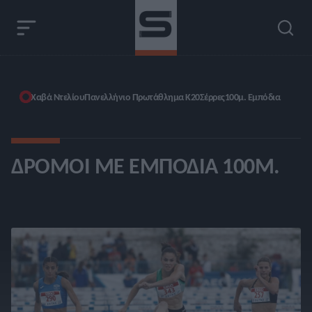
Χαβά Ντελίου
Πανελλήνιο Πρωτάθλημα Κ20
Σέρρες
100μ. Εμπόδια
ΔΡΌΜΟΙ ΜΕ ΕΜΠΌΔΙΑ 100Μ.