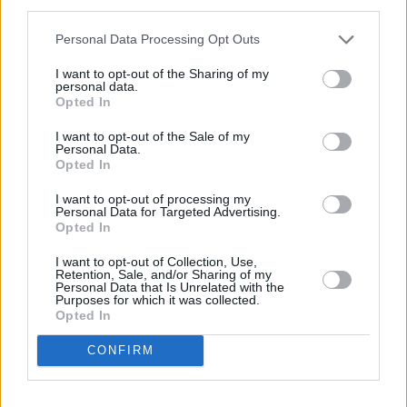
third parties.
Personal Data Processing Opt Outs
I want to opt-out of the Sharing of my
personal data.
Opted In
I want to opt-out of the Sale of my
Personal Data.
Opted In
Το άρθρο δεν έχει ακόμα βαθμολογηθεί.
I want to opt-out of processing my
Personal Data for Targeted Advertising.
Βαθμολογήστε αυτό το άρθρο:
Opted In
★
★
★
★
★
I want to opt-out of Collection, Use,
Retention, Sale, and/or Sharing of my
Personal Data that Is Unrelated with the
Purposes for which it was collected.
Opted In
«
Πανελλήνιο Πρωτάθλημα Κ20:
Πανελλήνιο Πρωτάθλημα Κ20:
Νίκη η Καλλιμογιάννη και όριο
Νίκη της Πολυνίκης
CONFIRM
για το Κάλι- Ρεκόρ η Ραφαϊλάκη
Εμμανουηλίδου στα 100μ. με
11.81
»