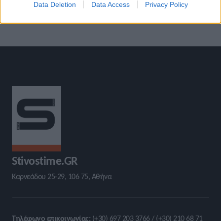
Data Deletion
Data Access
Privacy Policy
Stivostime.GR
Καρνεάδου 25-29, 106 75, Αθήνα
Τηλέφωνο επικοινωνίας:
(+30) 697 203 3766 / (+30) 210 68 71