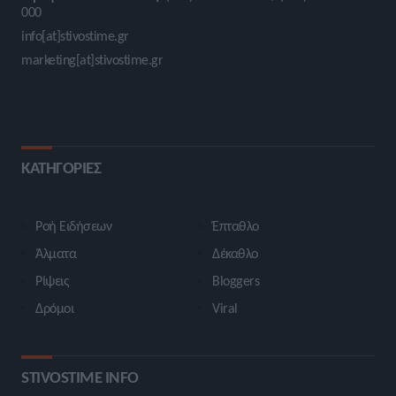
000
info[at]stivostime.gr
marketing[at]stivostime.gr
ΚΑΤΗΓΟΡΙΕΣ
Ροή Ειδήσεων
Έπταθλο
Άλματα
Δέκαθλο
Ρίψεις
Bloggers
Δρόμοι
Viral
STIVOSTIME INFO