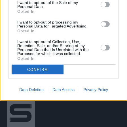
I want to opt-out of the Sale of my
Personal Data.
Opted In
«
Κορίτσια για φίλημα! Αγκαλιά
Κραϊόβα – Βαλκανικό
I want to opt-out of processing my
Personal Data for Targeted Advertising.
με το Μόναχο η 4×100μ.-
Πρωτάθλημα: Η Σταματία
Opted In
Ανέβηκε 13η
Σκαρβέλη κατέκτησε το χρυσό
I want to opt-out of Collection, Use,
μετάλλιο με βολή στα 71,08μ.
»
Retention, Sale, and/or Sharing of my
Personal Data that Is Unrelated with the
Purposes for which it was collected.
Opted In
CONFIRM
Data Deletion
Data Access
Privacy Policy