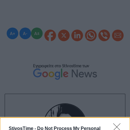
A+
A-
A±
Εγγραφείτε στο Stivostime των
StivosTime -
Do Not Process My Personal