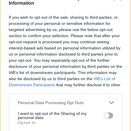
Information
If you wish to opt-out of the sale, sharing to third parties, or
processing of your personal or sensitive information for
Διονύσης Αντωνέλλος
targeted advertising by us, please use the below opt-out
section to confirm your selection. Please note that after your
Δημοσιογράφος με εμπειρία σε blogging, ραδιόφωνο και
opt-out request is processed you may continue seeing
τηλεόραση. Εξειδίκευση στα ελληνοτουρκικά, τον
interest-based ads based on personal information utilized by
Ολυμπιακό και τον στίβο, με ρεπορτάζ και αναλύσεις από
us or personal information disclosed to third parties prior to
πρώτο χέρι που προσφέρουν γνώση και έμπνευση.
your opt-out. You may separately opt-out of the further
disclosure of your personal information by third parties on the
IAB’s list of downstream participants. This information may
also be disclosed by us to third parties on the
IAB’s List of
Downstream Participants
that may further disclose it to other
third parties.
Personal Data Processing Opt Outs
Το άρθρο δεν έχει ακόμα βαθμολογηθεί.
I want to opt-out of the Sharing of my
personal data.
Βαθμολογήστε αυτό το άρθρο:
Opted In
★
★
★
★
★