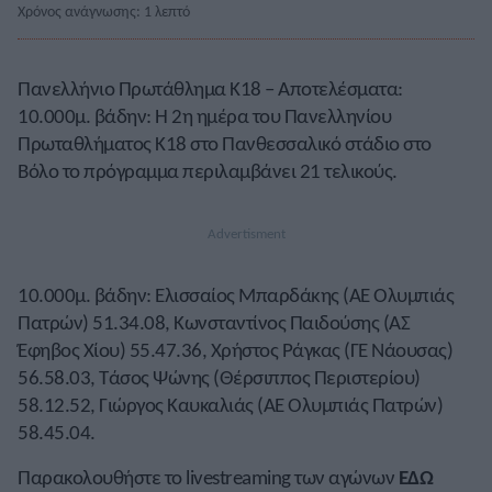
Χρόνος ανάγνωσης: 1 λεπτό
Πανελλήνιο Πρωτάθλημα Κ18 – Αποτελέσματα:
10.000μ. βάδην: Η 2η ημέρα του Πανελληνίου
Πρωταθλήματος Κ18 στο Πανθεσσαλικό στάδιο στο
Βόλο το πρόγραμμα περιλαμβάνει 21 τελικούς.
10.000μ. βάδην: Ελισσαίος Μπαρδάκης (ΑΕ Ολυμπιάς
Πατρών) 51.34.08, Κωνσταντίνος Παιδούσης (ΑΣ
Έφηβος Χίου) 55.47.36, Χρήστος Ράγκας (ΓΕ Νάουσας)
56.58.03, Τάσος Ψώνης (Θέρσιππος Περιστερίου)
58.12.52, Γιώργος Καυκαλιάς (ΑΕ Ολυμπιάς Πατρών)
58.45.04.
Παρακολουθήστε το livestreaming των αγώνων
EΔΩ