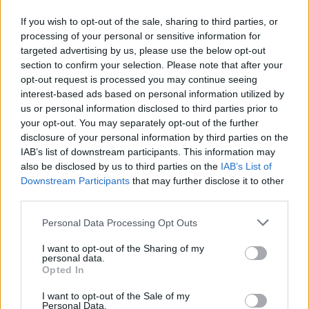
If you wish to opt-out of the sale, sharing to third parties, or
processing of your personal or sensitive information for
targeted advertising by us, please use the below opt-out
section to confirm your selection. Please note that after your
opt-out request is processed you may continue seeing
interest-based ads based on personal information utilized by
us or personal information disclosed to third parties prior to
your opt-out. You may separately opt-out of the further
disclosure of your personal information by third parties on the
Ωραίο στιγμιότυπο. Και ειδικά αν αναλογιστεί κανείς
IAB’s list of downstream participants. This information may
πως πρόκειται για νέα παιδιά.
also be disclosed by us to third parties on the
IAB’s List of
Downstream Participants
that may further disclose it to other
Διαβάστε επίσης:
third parties.
Ο ρεβιζιονισμός –ή η καινοτομία- στο στίβο!
Personal Data Processing Opt Outs
Παγκόσμιο Κ20: Δεύτερη στον κόσμο η Αρετή Δέσποινα
I want to opt-out of the Sharing of my
personal data.
Φιλιππίδου με 54.48!
Opted In
I want to opt-out of the Sale of my
Personal Data.