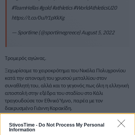
#TeamHellas
#gold
#athletics
#WorldAthleticsU20
https://t.co/0uJY1pXkXg
— Sportime (@sportimegreece)
August 5, 2022
Τρομερός αγώνας.
Ξεχωρίσαμε το χειροκρότημα του Νικόλα Πολυχρονίου
κατά την απονομή του χρυσού μεταλλίου στον
συναθλητή του, αλλά και το γεγονός πως όλη η ελληνική
αποστολή στην εξέδρα του σταδίου στο Κάλι
τραγουδούσε τον Εθνικό Ύμνο, παρέα με τον
δακρυσμένο Γιάννη Κορακίδη.
StivosTime -
Do Not Process My Personal
Information