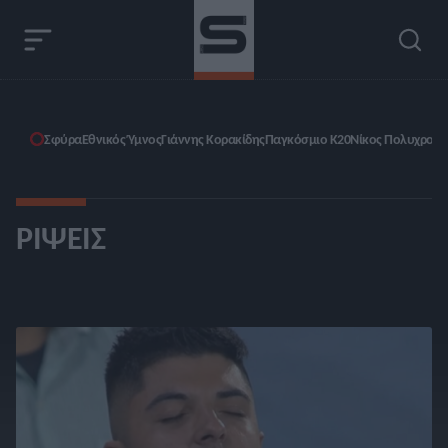
Σφύρα
Εθνικός Ύμνος
Γιάννης Κορακίδης
Παγκόσμιο Κ20
Νίκος Πολυχρονί
ΡΊΨΕΙΣ