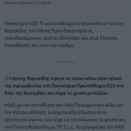
Χρόνος ανάγνωσης: 2 λεπτά
Παγκόσμιο Κ20: Τι ωραίο θέαμα να τραγουδά ο Γιάννης
Κορακίδης τον Εθνικό Ύμνο δακρυσμένος,
συνοδευόμενους από τις Ελληνίδες και τους Έλληνες
συναθλητές του από την εξέδρα.
Ο
Γιάννης Κορακίδης έφερε τα πάνω κάτω στον τελικό
της σφυροβολίας στο
Παγκόσμιο Πρωτάθλημα Κ20 στο
Κάλι της Κολομβίας
και πήρε το χρυσό μετάλλιο
.
Μαζί με τον συναθλητή του Νίκο Πολυχρονίου αλλά και
τον Κύπριο αθλητή, Ιωσήφ Κεσίδη έδωσαν έναν
απίστευτο αγώνα, που είχε ως αποτέλεσμα το χρυσό για
τον Γιάννη Κορακίδη με 79,11 μ., το αργυρό για τον Μάξ