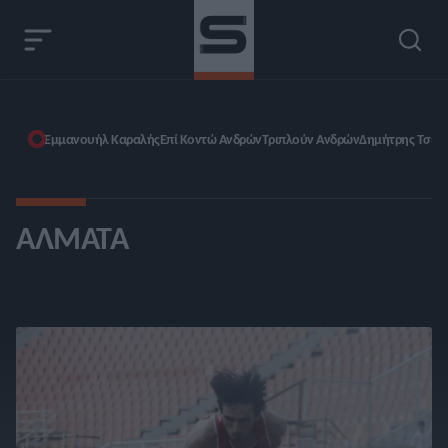
Εμμανουήλ Καραλής
Επί Κοντώ Ανδρών
Τριπλούν Ανδρών
Δημήτρης Τσιά
ΆΛΜΑΤΑ