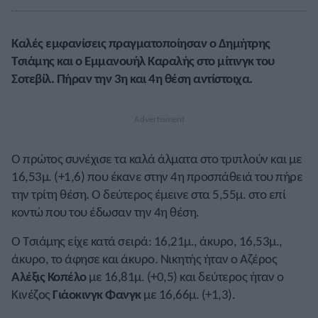
Καλές εμφανίσεις πραγματοποίησαν ο Δημήτρης
Τσιάμης και ο Εμμανουήλ Καραλής στο μίτινγκ του
Σοτεβίλ. Πήραν την 3η και 4η θέση αντίστοιχα.
Ο πρώτος συνέχισε τα καλά άλματα στο τριπλούν και με
16,53μ. (+1,6) που έκανε στην 4η προσπάθειά του πήρε
την τρίτη θέση. Ο δεύτερος έμεινε στα 5,55μ. στο επί
κοντώ που του έδωσαν την 4η θέση.
Ο Τσιάμης είχε κατά σειρά: 16,21μ., άκυρο, 16,53μ.,
άκυρο, το άφησε και άκυρο. Νικητής ήταν ο Αζέρος
Αλέξις Κοπέλο
με 16,81μ. (+0,5) και δεύτερος ήταν ο
Κινέζος
Γιάοκινγκ Φανγκ
με 16,66μ. (+1,3).