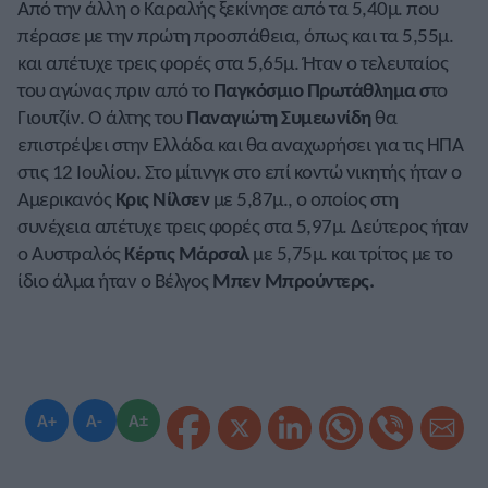
Από την άλλη ο Καραλής ξεκίνησε από τα 5,40μ. που
πέρασε με την πρώτη προσπάθεια, όπως και τα 5,55μ.
και απέτυχε τρεις φορές στα 5,65μ. Ήταν ο τελευταίος
του αγώνας πριν από το
Παγκόσμιο Πρωτάθλημα σ
το
Γιουτζίν. Ο άλτης του
Παναγιώτη Συμεωνίδη
θα
επιστρέψει στην Ελλάδα και θα αναχωρήσει για τις ΗΠΑ
στις 12 Ιουλίου. Στο μίτινγκ στο επί κοντώ νικητής ήταν ο
Αμερικανός
Κρις Νίλσεν
με 5,87μ., ο οποίος στη
συνέχεια απέτυχε τρεις φορές στα 5,97μ. Δεύτερος ήταν
ο Αυστραλός
Κέρτις Μάρσαλ
με 5,75μ. και τρίτος με το
ίδιο άλμα ήταν ο Βέλγος
Μπεν Μπρούντερς.
A+
A-
A±