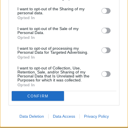
I want to opt-out of the Sharing of my
personal data.
Opted In
I want to opt-out of the Sale of my
Personal Data.
Opted In
Το άρθρο δεν έχει ακόμα βαθμολογηθεί.
I want to opt-out of processing my
Βαθμολογήστε αυτό το άρθρο:
Personal Data for Targeted Advertising.
★
★
★
★
★
Opted In
I want to opt-out of Collection, Use,
Retention, Sale, and/or Sharing of my
Personal Data that Is Unrelated with the
Purposes for which it was collected.
«
Σταυρούλα Χρυσαεϊδη: Στόρυ
Ευρωπαϊκό Πρωτάθλημα Κ18:
Opted In
με τον Παναγιώτη Τριβυζά – Το
Παπαδόπουλος και Γρηγοριάδης
πάρτι έκπληξη μετά το Survivor!
στον τελικό
»
CONFIRM
Data Deletion
Data Access
Privacy Policy