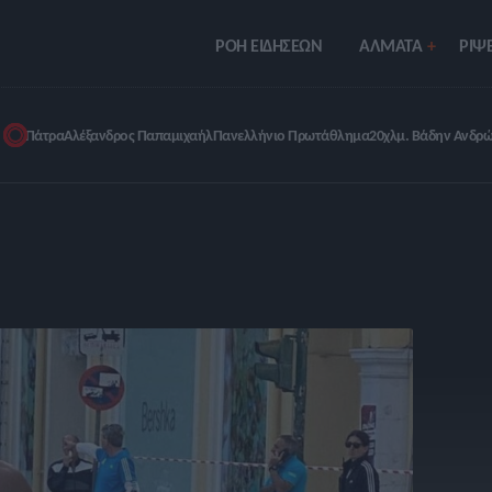
ΡΟΗ ΕΙΔΗΣΕΩΝ
ΑΛΜΑΤΑ
ΡIΨΕ
Πάτρα
Αλέξανδρος Παπαμιχαήλ
Πανελλήνιο Πρωτάθλημα
20χλμ. Βάδην Ανδρ