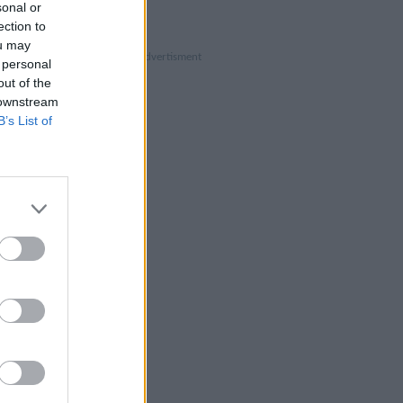
sonal or
ection to
ou may
 personal
out of the
 downstream
B’s List of