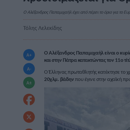
Ο Αλέξανδρος Παπαμιχαήλ έχει από πέρσι το όριο για το 
Τόλης Λελεκίδης
Ο Αλέξανδρος Παπαμιχαήλ είναι ο κυρία
A+
και στην Πάτρα κατακτώντας τον 11ο τί
A-
Ο Έλληνας πρωταθλητής κατέκτησε το χ
20χλμ. βάδην
που έγινε στην αχαϊκή πρ
A±