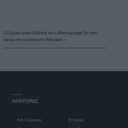
Ο Εχάμερ ρεκόρ Ελβετίας και η Βάισενμπεργκ 3η στον
κόσμο στα σύνθετα στο Ράτινγκεν
»
ΚΑΤΗΓΟΡΙΕΣ
Ροή Ειδήσεων
Έπταθλο