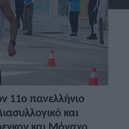
ν 11ο πανελλήνιο
 Διασυλλογικό και
ρεγκον και Μόναχο