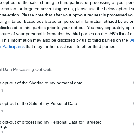
to opt-out of the sale, sharing to third parties, or processing of your per
formation for targeted advertising by us, please use the below opt-out s
r selection. Please note that after your opt-out request is processed y
eing interest-based ads based on personal information utilized by us or
disclosed to third parties prior to your opt-out. You may separately opt-
losure of your personal information by third parties on the IAB’s list of
. This information may also be disclosed by us to third parties on the
IA
Participants
that may further disclose it to other third parties.
l Data Processing Opt Outs
o opt-out of the Sharing of my personal data.
In
τη νίκη. Η αλήθεια είναι πως ταλαιπωρούμε από
o opt-out of the Sale of my Personal Data.
 δεν είναι covid. Μου άρεσε η διαδρομή και ήταν
In
 σωματείο Ολυμπιάς Πατρών ξέρουν να
αίο κλίμα και ήταν καλή διοργάνωση
», δηλώνει
to opt-out of processing my Personal Data for Targeted
ing.
νου.
Ν’ αναφέρουμε ό,τι παράλληλα με το
In