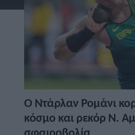
Ο Ντάρλαν Ρομάνι κο
κόσμο και ρεκόρ Ν. Αμ
σφαιροβολία