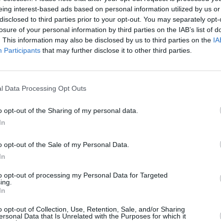
ς. Νίκες για Βραζιλιάνους αθλητές είχαμε ακόμη στα
eing interest-based ads based on personal information utilized by us or
, στο ύψος με τον
Τιάγκο Σόουζα
με 2,22μ. και στο
disclosed to third parties prior to your opt-out. You may separately opt-
16,62μ. Στο τριπλούν γυναικών νικήτρια ήταν η
losure of your personal information by third parties on the IAB’s list of
. This information may also be disclosed by us to third parties on the
IA
μ.
Participants
that may further disclose it to other third parties.
antafyllou
l Data Processing Opt Outs
o opt-out of the Sharing of my personal data.
In
o opt-out of the Sale of my Personal Data.
Stivostime των
In
to opt-out of processing my Personal Data for Targeted
ing.
In
o opt-out of Collection, Use, Retention, Sale, and/or Sharing
ersonal Data that Is Unrelated with the Purposes for which it