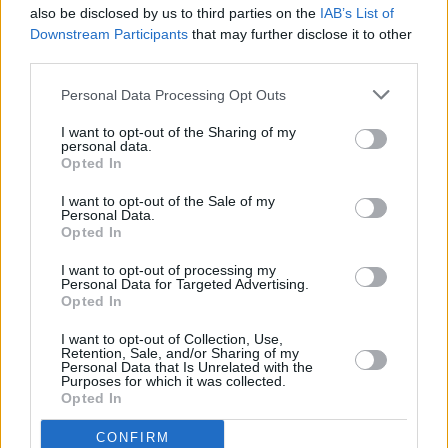
also be disclosed by us to third parties on the
IAB’s List of
Downstream Participants
that may further disclose it to other
third parties.
Personal Data Processing Opt Outs
Τόλης Λελεκίδης
I want to opt-out of the Sharing of my
personal data.
Opted In
I want to opt-out of the Sale of my
Personal Data.
Opted In
I want to opt-out of processing my
Personal Data for Targeted Advertising.
Opted In
I want to opt-out of Collection, Use,
Το άρθρο δεν έχει ακόμα βαθμολογηθεί.
Retention, Sale, and/or Sharing of my
Personal Data that Is Unrelated with the
Βαθμολογήστε αυτό το άρθρο:
Purposes for which it was collected.
★
★
★
★
★
Opted In
CONFIRM