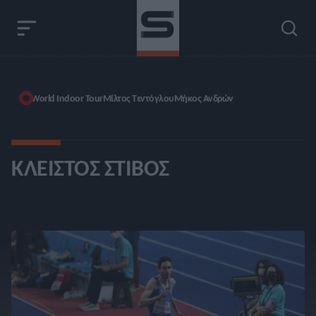
World Indoor Tour
Μίλτος Τεντόγλου
Μήκος Ανδρών
ΚΛΕΙΣΤΌΣ ΣΤΊΒΟΣ