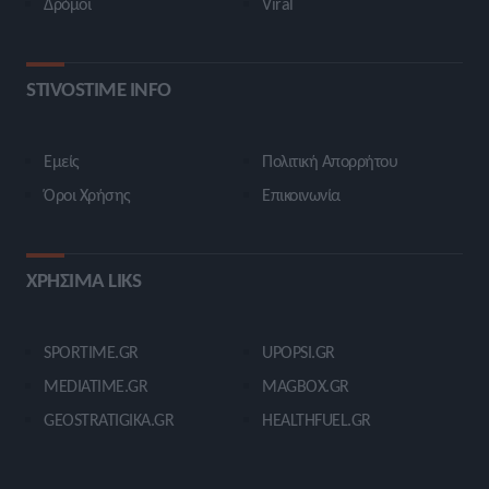
Δρόμοι
Viral
STIVOSTIME INFO
Εμείς
Πολιτική Απορρήτου
Όροι Χρήσης
Επικοινωνία
ΧΡΗΣΙΜΑ LIKS
SPORTIME.GR
UPOPSI.GR
MEDIATIME.GR
MAGBOX.GR
GEOSTRATIGIKA.GR
HEALTHFUEL.GR