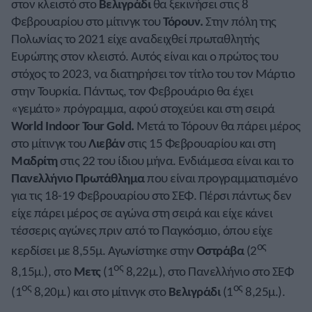
στον κλειστό στο
Βελιγράδι
θα ξεκινήσει στις 8
Φεβρουαρίου στο μίτινγκ του
Τόρουν.
Στην πόλη της
Πολωνίας το 2021 είχε αναδειχθεί πρωταθλητής
Ευρώπης στον κλειστό. Αυτός είναι και ο πρώτος του
στόχος το 2023, να διατηρήσει τον τίτλο του τον Μάρτιο
στην Τουρκία. Πάντως, τον Φεβρουάριο θα έχει
«γεμάτο» πρόγραμμα, αφού στοχεύει και στη σειρά
World Indoor Tour Gold.
Μετά το Τόρουν θα πάρει μέρος
στο μίτινγκ του
Λιεβάν
στις 15 Φεβρουαρίου και στη
Μαδρίτη
στις 22 του ίδιου μήνα. Ενδιάμεσα είναι και το
Πανελλήνιο Πρωτάθλημα
που είναι προγραμματισμένο
για τις 18-19 Φεβρουαρίου στο ΣΕΦ. Πέρσι πάντως δεν
είχε πάρει μέρος σε αγώνα στη σειρά και είχε κάνει
τέσσερις αγώνες πριν από το Παγκόσμιο, όπου είχε
ος
κερδίσει με 8,55μ. Αγωνίστηκε στην
Οστράβα
(2
ος
8,15μ.), στο
Μετς
(1
8,22μ.), στο Πανελλήνιο στο ΣΕΦ
ος
ος
(1
8,20μ.) και στο μίτινγκ στο
Βελιγράδι
(1
8,25μ.).