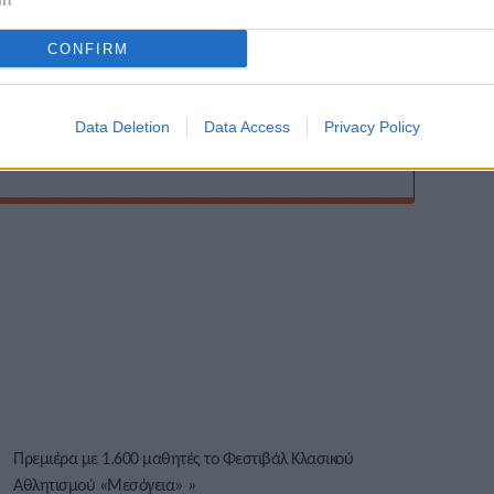
ης
In
CONFIRM
Data Deletion
Data Access
Privacy Policy
Πρεμιέρα με 1.600 μαθητές το Φεστιβάλ Κλασικού
Αθλητισμού «Μεσόγεια»
»