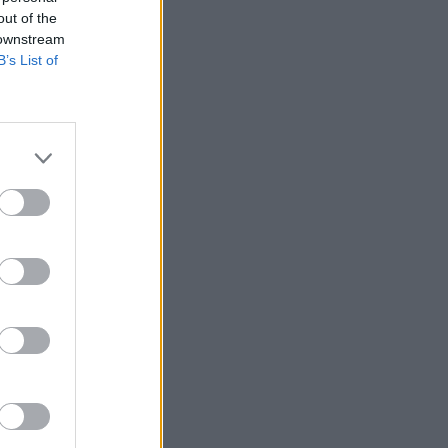
out of the
 downstream
B’s List of