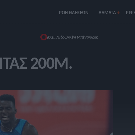
ΡΟΗ ΕΙΔΗΣΕΩΝ
ΑΛΜΑΤΑ
ΡIΨΕ
200μ. Ανδρών
Κένι Μπέντναρεκ
ΤΑΣ 200Μ.