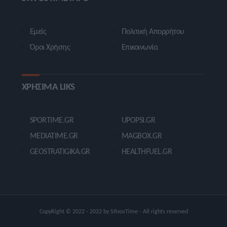
Εμείς
Πολιτική Απορρήτου
Όροι Χρήσης
Επικοινωνία
ΧΡΗΣΙΜΑ LIKS
SPORTIME.GR
UPOPSI.GR
MEDIATIME.GR
MAGBOX.GR
GEOSTRATIGIKA.GR
HEALTHFUEL.GR
CopyRight © 2022 - 2022 by StivosTime - All rights reserved