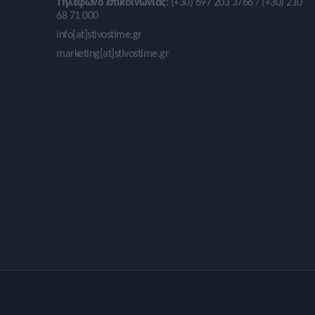
Τηλέφωνο επικοινωνίας:
(+30) 697 203 3766 / (+30) 210
68 71 000
info[at]stivostime.gr
marketing[at]stivostime.gr