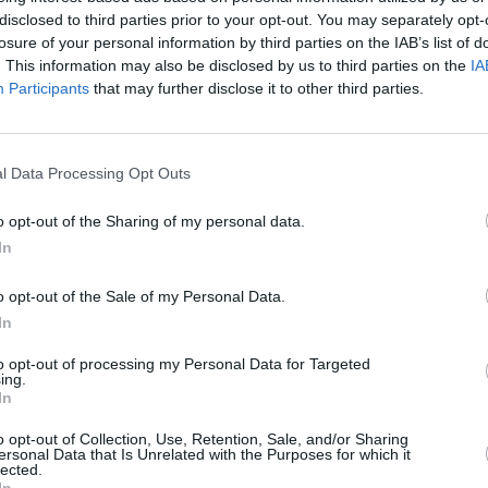
ντως, δεν είναι μόνο το χρυσό μετάλλιο στο
disclosed to third parties prior to your opt-out. You may separately opt-
ησε την καριέρα του στο γυμνάσιο και στο κολέγιο
losure of your personal information by third parties on the IAB’s list of
ώθηκε στα 200μ. και λιγότερο στα 100μ., αφότου
. This information may also be disclosed by us to third parties on the
IA
 δώσει μια ευκαιρία και στα τρία αγωνίσματα.
Participants
that may further disclose it to other third parties.
ασημένιο μετάλλιο στα 200μ. στο
Παγκόσμιο
 ρεκόρ στα 100μ. 9.89, στα 200μ. 19.68 και 44.73
l Data Processing Opt Outs
o opt-out of the Sharing of my personal data.
In
o opt-out of the Sale of my Personal Data.
Stivostime των
In
to opt-out of processing my Personal Data for Targeted
ing.
In
o opt-out of Collection, Use, Retention, Sale, and/or Sharing
ersonal Data that Is Unrelated with the Purposes for which it
lected.