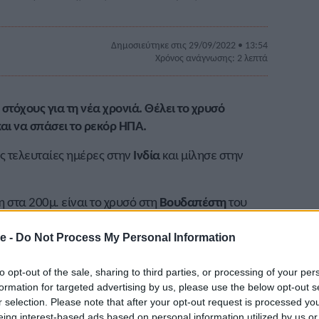
Δημοσιεύτηκε στις 29/09/2022 • 13:54
Χρόνος ανάγνωσης: 2 λεπτά
στόχους για τη νέα χρονιά. Θέλει το χρυσό
ι να σπάσει το ρεκόρ ΗΠΑ.
ς τελευταίες ημέρες στην
Ινδία
και μίλησε στην
 στα 200μ. είναι το χρυσό στη
Βουδαπέστη
του
ει μέχρι τώρα.
e -
Do Not Process My Personal Information
ρω αυτό το χρυσό μετάλλιο. Νομίζω ότι είναι
 έχω βάλει τη δουλειά. Έχω τη σωστή νοοτροπία.
to opt-out of the sale, sharing to third parties, or processing of your per
μερικής (19.31 του
Νόα Λάιλς
). Και μόλις το κάνω
formation for targeted advertising by us, please use the below opt-out s
ρεκόρ του Γιουσέιν (σ.σ. Μπολτ 19.19) στο
r selection. Please note that after your opt-out request is processed y
eing interest-based ads based on personal information utilized by us or