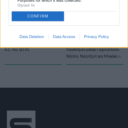
Purposes for which it was collected.
Το άρθρο δεν έχει ακόμα βαθμολογηθεί.
Opted In
Βαθμολογήστε αυτό το άρθρο:
★
★
★
★
★
CONFIRM
Data Deletion
Data Access
Privacy Policy
«
Ο Κώστας Τριαντάφυλλος στο
Η World Athletics επικύρωσε τα
Δ.Σ. του ΣΕΓΑΣ
παγκόσμια ρεκόρ Γιεχουάλοου,
Νάιτον, Νιούτζεντ και Μοκόκα
»