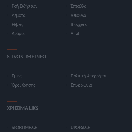
Ροή Ειδήσεων
Έπταθλο
Άλματα
Δέκαθλο
Ρίψεις
Bloggers
Δρόμοι
Viral
STIVOSTIME INFO
Εμείς
Πολιτική Απορρήτου
Όροι Χρήσης
Επικοινωνία
ΧΡΗΣΙΜΑ LIKS
SPORTIME.GR
UPOPSI.GR