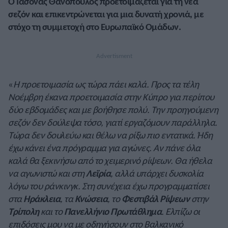
Ο Ιάσονας Θανόπουλος προετοιμάζεται για τη νέα
σεζόν και επικεντρώνεται για μια δυνατή χρονιά, με
στόχο τη συμμετοχή στο Ευρωπαϊκό Ομάδων.
«
Η προετοιμασία ως τώρα πάει καλά. Προς τα τέλη
Νοέμβρη έκανα προετοιμασία στην Κύπρο για περίπου
δύο εβδομάδες και με βοήθησε πολύ. Την προηγούμενη
σεζόν δεν δούλεψα τόσο, γιατί εργαζόμουν παράλληλα.
Τώρα δεν δουλεύω και θέλω να ρίξω πιο εντατικά. Ήδη
έχω κάνει ένα πρόγραμμα για αγώνες. Αν πάνε όλα
καλά θα ξεκινήσω από το χειμερινό ρίψεων. Θα ήθελα
να αγωνιστώ και στη
Λεϊρία
, αλλά υπάρχει δυσκολία
λόγω του ράνκινγκ. Στη συνέχεια έχω προγραμματίσει
στα
Ηράκλεια
, τα
Κνώσεια
, το
Φεστιβάλ Ρίψεων
στην
Τρίπολη
και το
Πανελλήνιο Πρωτάθλημα
. Ελπίζω οι
επιδόσεις μου να με οδηγήσουν στο Βαλκανικό