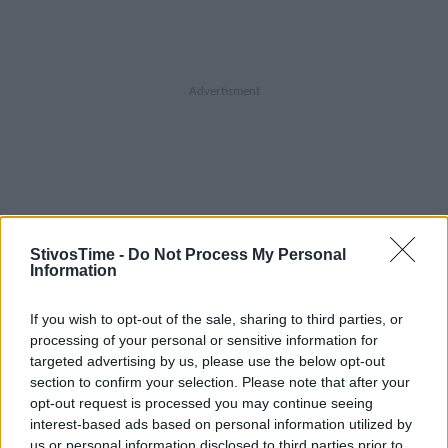
StivosTime -
Do Not Process My Personal
Information
A+
A-
A±
If you wish to opt-out of the sale, sharing to third parties, or
processing of your personal or sensitive information for
targeted advertising by us, please use the below opt-out
section to confirm your selection. Please note that after your
Εγγραφείτε στο Stivostime των
opt-out request is processed you may continue seeing
interest-based ads based on personal information utilized by
us or personal information disclosed to third parties prior to