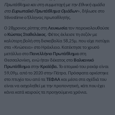
Πρωτάθλημα και στη συμμετοχή με την Εθνική ομάδα
στο
Ευρωπαϊκό Πρωτάθλημα Ομάδων
», δήλωσε στο
Stivostime ο Έλληνας πρωταθλητής.
Ο 28χρονος ρίπτης στη
Λευκωσία
τον παρακολουθούσε
ο
Κώστας Σταθελάκος
. Φέτος έκλεισε τη σεζόν με
καλύτερη βολή στη δισκοβολία 58,25μ. που είχε πετύχει
στα «Κνώσεια» στο Ηράκλειο. Κατέκτησε το χρυσό
μετάλλιο στο
Πανελλήνιο Πρωτάθλημα
στη
Θεσσαλονίκη, ενώ ήταν δέκατος στο
Βαλκανικό
Πρωτάθλημα
στην
Κραϊόβα.
Το ατομικό του ρεκόρ είναι
59,09μ. από το 2020 στην Πάτρα. Πρόσφατα ορκίστηκε
στο πτυχίο του από τα
ΤΕΦΑΑ
και μέσα στα σχέδιά του
είναι να ασχοληθεί με την προπονητική, κάτι που έχει
κάνει κατά καιρούς τα προηγούμενα χρόνια.