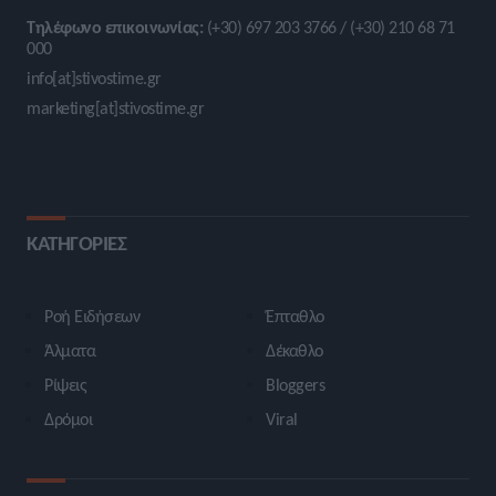
Τηλέφωνο επικοινωνίας:
(+30) 697 203 3766 / (+30) 210 68 71
000
info[at]stivostime.gr
marketing[at]stivostime.gr
ΚΑΤΗΓΟΡΙΕΣ
Ροή Ειδήσεων
Έπταθλο
Άλματα
Δέκαθλο
Ρίψεις
Bloggers
Δρόμοι
Viral