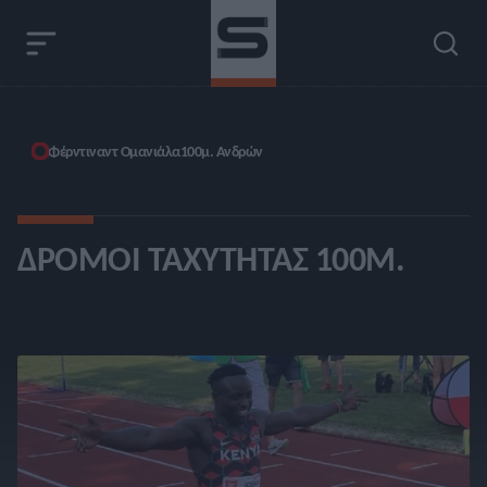
Φέρντιναντ Ομανιάλα
100μ. Ανδρών
ΔΡΌΜΟΙ ΤΑΧΎΤΗΤΑΣ 100Μ.