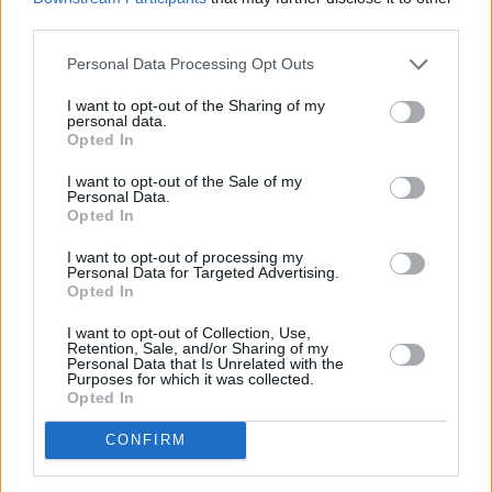
Τόλης Λελεκίδης
third parties.
Personal Data Processing Opt Outs
I want to opt-out of the Sharing of my
personal data.
Opted In
I want to opt-out of the Sale of my
Personal Data.
Opted In
I want to opt-out of processing my
Το άρθρο δεν έχει ακόμα βαθμολογηθεί.
Personal Data for Targeted Advertising.
Opted In
Βαθμολογήστε αυτό το άρθρο:
★
★
★
★
★
I want to opt-out of Collection, Use,
Retention, Sale, and/or Sharing of my
Personal Data that Is Unrelated with the
Purposes for which it was collected.
Opted In
«
Ο «ασημένιος» ολυμπιονίκης
Αγώνες Μιραμπέλο στον Άγιο
CONFIRM
στο τριπλούν Ζου Γιαμίνγκ
Νικόλαο- Αποτελέσματα
»
έρχεται για το μίτινγκ στην