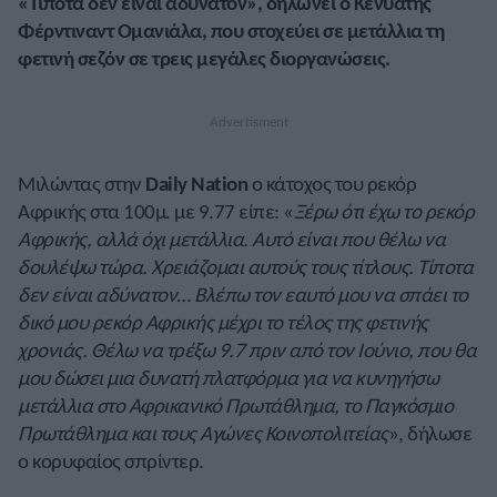
«Τίποτα δεν είναι αδύνατον», δηλώνει ο Κενυάτης
Φέρντιναντ Ομανιάλα, που στοχεύει σε μετάλλια τη
φετινή σεζόν σε τρεις μεγάλες διοργανώσεις.
Μιλώντας στην
Daily Nation
ο κάτοχος του ρεκόρ
Αφρικής στα 100μ. με 9.77 είπε: «
Ξέρω ότι έχω το ρεκόρ
Αφρικής, αλλά όχι μετάλλια. Αυτό είναι που θέλω να
δουλέψω τώρα. Χρειάζομαι αυτούς τους τίτλους. Τίποτα
δεν είναι αδύνατον… Βλέπω τον εαυτό μου να σπάει το
δικό μου ρεκόρ Αφρικής μέχρι το τέλος της φετινής
χρονιάς. Θέλω να τρέξω 9.7 πριν από τον Ιούνιο, που θα
μου δώσει μια δυνατή πλατφόρμα για να κυνηγήσω
μετάλλια στο Αφρικανικό Πρωτάθλημα, το Παγκόσμιο
Πρωτάθλημα και τους Αγώνες Κοινοπολιτείας
», δήλωσε
ο κορυφαίος σπρίντερ.