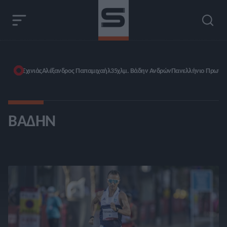
Σχινιάς
Αλέξανδρος Παπαμιχαήλ
35χλμ. Βάδην Ανδρών
Πανελλήνιο Πρωτάθ
ΒΆΔΗΝ