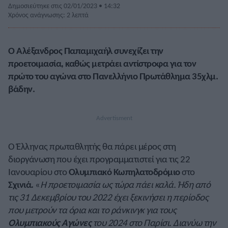
Δημοσιεύτηκε στις 02/01/2023 • 14:32
Χρόνος ανάγνωσης: 2 λεπτά
Ο Αλέξανδρος Παπαμιχαήλ συνεχίζει την
προετοιμασία, καθώς μετράει αντίστροφα για τον
πρώτο του αγώνα στο Πανελλήνιο Πρωτάθλημα 35χλμ.
βάδην.
Ο Έλληνας πρωταθλητής θα πάρει μέρος στη
διοργάνωση που έχει προγραμματιστεί για τις 22
Ιανουαρίου στο
Ολυμπιακό Κωπηλατοδρόμιο
στο
Σχινιά.
«
Η προετοιμασία ως τώρα πάει καλά. Ήδη από
τις 31 Δεκεμβρίου του 2022 έχει ξεκινήσει η περίοδος
που μετρούν τα όρια και το ράνκινγκ για τους
Ολυμπιακούς Αγώνες
του 2024 στο Παρίσι. Διανύω την