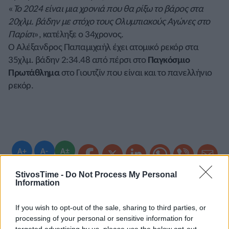
«
Το 2024 είναι μια χρονιά που θα ρίξω το βάρος στα
20χλμ. βάδην με στόχο τους Ολυμπιακούς Αγώνες στο
Παρίσι
», κατέληξε ο 34χρονος.
Ο Αλέξανδρος Παπαμιχαήλ έχει ατομικό ρεκόρ στα
35χλμ. βάδην 2:34.48 από πέρσι στο
Παγκόσμιο
Πρωτάθλημα
στο Γιουτζίν που είναι και το πανελλήνιο
ρεκόρ.
A+
A-
A±
StivosTime -
Do Not Process My Personal
Information
Εγγραφείτε στο Stivostime των
If you wish to opt-out of the sale, sharing to third parties, or
processing of your personal or sensitive information for