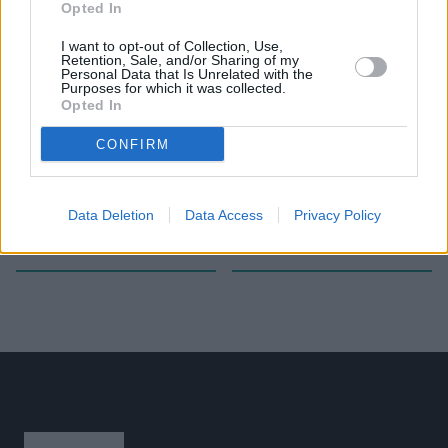
Opted In
I want to opt-out of Collection, Use,
Το άρθρο δεν έχει ακόμα βαθμολογηθεί.
Retention, Sale, and/or Sharing of my
Personal Data that Is Unrelated with the
Βαθμολογήστε αυτό το άρθρο:
Purposes for which it was collected.
★
★
★
★
★
Opted In
CONFIRM
«
Παντρεύτηκε η Κέιτι Ναζότ- Το
Η Πολυνίκη Εμμανουηλίδου στο
Data Deletion
Data Access
Privacy Policy
2023 θ’ αγωνίζεται ως Κέιτι
Μεσογειακό Πρωτάθλημα Κ23
Μουν
στη Βαλένθια
»