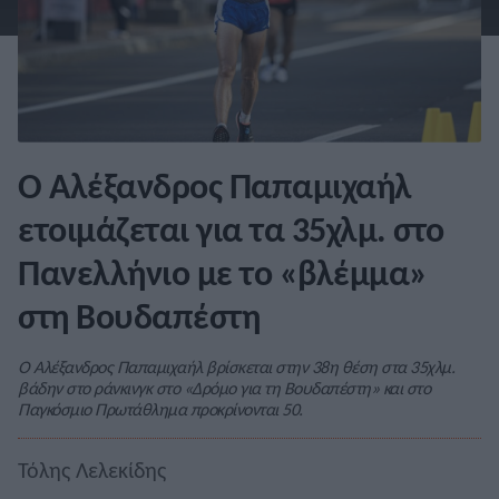
Ο Αλέξανδρος Παπαμιχαήλ
ετοιμάζεται για τα 35χλμ. στο
Πανελλήνιο με το «βλέμμα»
στη Βουδαπέστη
Ο Αλέξανδρος Παπαμιχαήλ βρίσκεται στην 38η θέση στα 35χλμ.
βάδην στο ράνκινγκ στο «Δρόμο για τη Βουδαπέστη» και στο
Παγκόσμιο Πρωτάθλημα προκρίνονται 50.
Τόλης Λελεκίδης