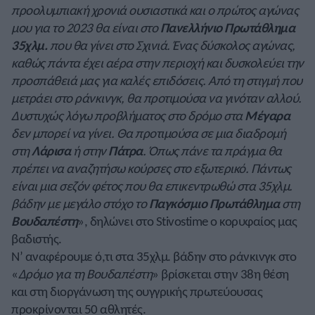
προολυμπιακή χρονιά ουσιαστικά και ο πρώτος αγώνας
μου για το 2023 θα είναι στο
Πανελλήνιο Πρωτάθλημα
35χλμ.
που θα γίνει στο Σχινιά. Ένας δύσκολος αγώνας,
καθώς πάντα έχει αέρα στην περιοχή και δυσκολεύει την
προσπάθειά μας για καλές επιδόσεις. Από τη στιγμή που
μετράει στο ράνκινγκ, θα προτιμούσα να γινόταν αλλού.
Δυστυχώς λόγω προβλήματος στο δρόμο στα
Μέγαρα
δεν μπορεί να γίνει. Θα προτιμούσα σε μια διαδρομή
στη
Λάρισα
ή στην
Πάτρα
. Όπως πάνε τα πράγμα θα
πρέπει να αναζητήσω κούρσες στο εξωτερικό. Πάντως
είναι μια σεζόν φέτος που θα επικεντρωθώ στα 35χλμ.
βάδην με μεγάλο στόχο το
Παγκόσμιο Πρωτάθλημα
στη
Βουδαπέστη
», δηλώνει στο Stivostime ο κορυφαίος μας
βαδιστής.
Ν’ αναφέρουμε ό,τι στα 35χλμ. βάδην στο ράνκινγκ στο
«
Δρόμο για τη Βουδαπέστη
» βρίσκεται στην 38η θέση
και στη διοργάνωση της ουγγρικής πρωτεύουσας
προκρίνονται 50 αθλητές.