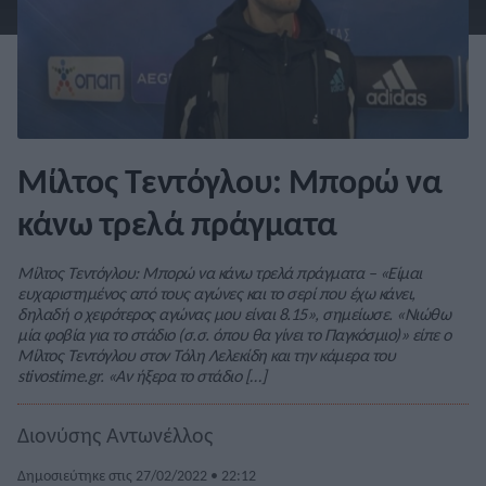
Mίλτος Τεντόγλου: Μπορώ να
κάνω τρελά πράγματα
Mίλτος Τεντόγλου: Μπορώ να κάνω τρελά πράγματα – «Είμαι
ευχαριστημένος από τους αγώνες και το σερί που έχω κάνει,
δηλαδή ο χειρότερος αγώνας μου είναι 8.15», σημείωσε. «Νιώθω
μία φοβία για το στάδιο (σ.σ. όπου θα γίνει το Παγκόσμιο)» είπε ο
Μίλτος Τεντόγλου στον Τόλη Λελεκίδη και την κάμερα του
stivostime.gr. «Αν ήξερα το στάδιο […]
Διονύσης Αντωνέλλος
Δημοσιεύτηκε στις 27/02/2022 • 22:12