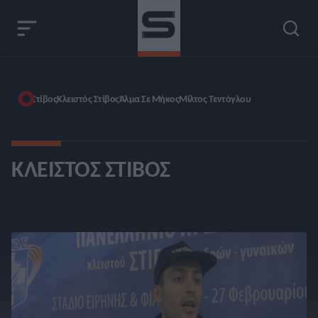
Στίβος
Κλειστός Στίβος
Άλμα Σε Μήκος
Μίλτος Τεντόγλου
ΚΛΕΙΣΤΌΣ ΣΤΊΒΟΣ