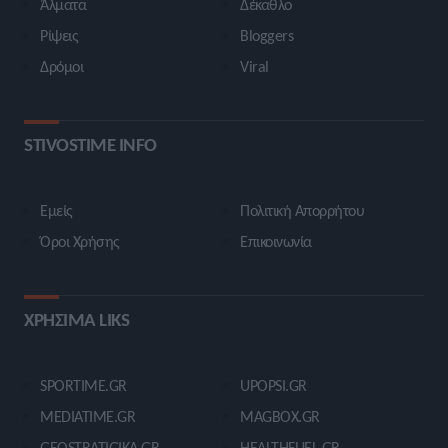
Άλματα
Δέκαθλο
Ρίψεις
Bloggers
Δρόμοι
Viral
STIVOSTIME INFO
Εμείς
Πολιτική Απορρήτου
Όροι Χρήσης
Επικοινωνία
ΧΡΗΣΙΜΑ LIKS
SPORTIME.GR
UPOPSI.GR
MEDIATIME.GR
MAGBOX.GR
GEOSTRATIGIKA.GR
HEALTHFUEL.GR