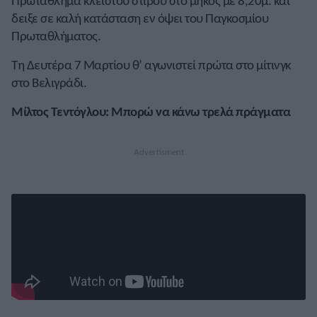
Πρωτάθλημα κλειστού στίβου στο μήκος με 8,20μ. και
δειξε σε καλή κατάσταση εν όψει του Παγκοσμίου
Πρωταθλήματος.
Τη Δευτέρα 7 Μαρτίου θ’ αγωνιστεί πρώτα στο μίτινγκ
στο Βελιγράδι.
Mίλτος Τεντόγλου: Μπορώ να κάνω τρελά πράγματα