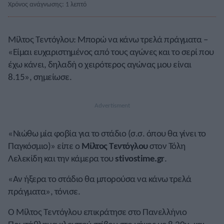
Χρόνος ανάγνωσης: 1 λεπτό
Mίλτος Τεντόγλου: Μπορώ να κάνω τρελά πράγματα –
«Είμαι ευχαριστημένος από τους αγώνες και το σερί που
έχω κάνει, δηλαδή ο χειρότερος αγώνας μου είναι
8.15», σημείωσε.
«Νιώθω μία φοβία για το στάδιο (σ.σ. όπου θα γίνει το
Παγκόσμιο)» είπε ο
Μίλτος Τεντόγλου
στον Τόλη
Λελεκίδη και την κάμερα του
stivostime.gr
.
«Αν ήξερα το στάδιο θα μπορούσα να κάνω τρελά
πράγματα», τόνισε.
Ο Μίλτος Τεντόγλου επικράτησε στο Πανελλήνιο