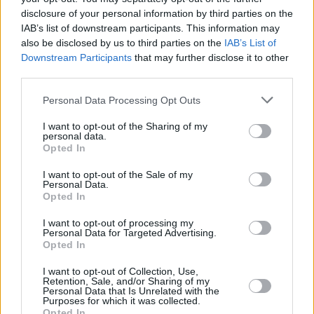
disclosure of your personal information by third parties on the
IAB’s list of downstream participants. This information may
also be disclosed by us to third parties on the
IAB’s List of
Διονύσης Αντωνέλλος
Downstream Participants
that may further disclose it to other
third parties.
Δημοσιογράφος με εμπειρία σε blogging, ραδιόφωνο και
Personal Data Processing Opt Outs
τηλεόραση. Εξειδίκευση στα ελληνοτουρκικά, τον
Ολυμπιακό και τον στίβο, με ρεπορτάζ και αναλύσεις από
I want to opt-out of the Sharing of my
πρώτο χέρι που προσφέρουν γνώση και έμπνευση.
personal data.
Opted In
I want to opt-out of the Sale of my
Personal Data.
Opted In
I want to opt-out of processing my
Personal Data for Targeted Advertising.
Opted In
Το άρθρο δεν έχει ακόμα βαθμολογηθεί.
I want to opt-out of Collection, Use,
Retention, Sale, and/or Sharing of my
Βαθμολογήστε αυτό το άρθρο:
Personal Data that Is Unrelated with the
★
★
★
★
★
Purposes for which it was collected.
Opted In