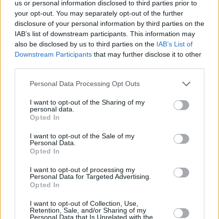
us or personal information disclosed to third parties prior to
your opt-out. You may separately opt-out of the further
disclosure of your personal information by third parties on the
Η Ανγκελίνα Τόπιτς ήταν νικήτρια και στο μήκος με
IAB’s list of downstream participants. This information may
also be disclosed by us to third parties on the
IAB’s List of
6,23μ. που είναι ατομικό της ρεκόρ.
Downstream Participants
that may further disclose it to other
third parties.
Κεντρική φωτογραφία: Stivostime/ Angelos Zymaras
Personal Data Processing Opt Outs
I want to opt-out of the Sharing of my
personal data.
Opted In
A+
A-
A±
I want to opt-out of the Sale of my
Personal Data.
Opted In
I want to opt-out of processing my
Personal Data for Targeted Advertising.
Opted In
Εγγραφείτε στο Stivostime των
I want to opt-out of Collection, Use,
Retention, Sale, and/or Sharing of my
Personal Data that Is Unrelated with the