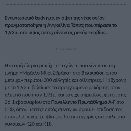
Εντυπωσιακό ξεκίνημα εν όψει της νέας σεζόν
πραγματοποίησε η Ανγκελίνα Τόπιτς που πέρασε το
1,93μ. στο ύψος πετυχαίνοντας ρεκόρ Σερβίας.
Η νεαρή άλτρια μετείχε σε αγώνες που γίνονται στη
μνήμη «Μιχάιλο Μίκα Σβράκα» στο
Βελιγράδι
, όπου
μετείχαν περίπου 300 αθλητές και αθλήτριες. Η 18χρονη
με το 1,93μ. βελτίωσε το προηγούμενο ρεκόρ της στον
κλειστό που ήταν 1,91μ. και το είχε σημειώσει φέτος στις
26 Φεβρουαρίου στο
Πανελλήνιο Πρωτάθλημα Α-Γ
στο
ΣΕΦ, όπου μετείχε εκτός συναγωνισμού. Η επίδοσή της
αποτελεί ρεκόρ Σερβίας σε δύο κατηγορίες στον κλειστό,
γυναικών Κ20 και Κ18.