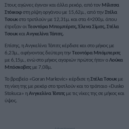
Στους αγώνες έγιναν και άλλα ρεκόρ, από τον
Μίλιτσα
Στόικοφ
στη ρίψη οργάνου με 15,62μ., από την
Στέλα
Τσουκ
στο τριπλούν με 12,31μ. και στα 4×200μ. όπου
έτρεξαν οι
Τεοντόρα Μπομπέριτς, Έλενα Σίμιτς, Στέλα
Τσουκ
και
Ανγκελίνα Τόπιτς.
Επίσης, η Ανγκελίνα Τόπιτς κέρδισε και στο μήκος με
6,23μ., αφήνοντας δεύτερη την
Τεοντόρα Μπόμπεριτς
με 6,15μ., ενώ στο μήκος αγοριών πρώτος ήταν ο
Λούκα
Μπόσκοβιτς
με 7,08μ.
Το βραβείο «Goran Markovic» κέρδισε η
Στέλα Τσουκ
με
τη νίκη της με ρεκόρ στο τριπλούν και το τρόπαιο «Dusko
Stokuca» η
Ανγκελίνα Τόπιτς
με τις νίκες της σε μήκος και
ύψος.