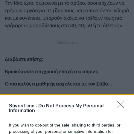
Την ίδια ώρα, σύμφωνα με το άρθρο, οσοι αρχίζουν να
τρέχουν αργότερα στη ζωή τους, «προπονούνται σκληρά
και με συνέπεια, μπορούν ακόμα να τρέξουν τους πιο
γρήγορους μαραθώνιους στα 30, 40, 50 ή τα 60 τους».
Διαβάστε επίσης:
Βρισκόμαστε στη χρυσή εποχή του σπριντ;
Ο πιο καλός ο μαθητής ασχολείται με τον Στίβο…
StivosTime -
Do Not Process My Personal
Information
A+
A-
A±
If you wish to opt-out of the sale, sharing to third parties, or
processing of your personal or sensitive information for