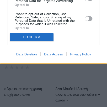
τηλεόραση. Εξειδίκευση στα ελληνοτουρκικά, τον
Personal Data for Targeted Advertising.
Opted In
Ολυμπιακό και τον στίβο, με ρεπορτάζ και αναλύσεις από
πρώτο χέρι που προσφέρουν γνώση και έμπνευση.
I want to opt-out of Collection, Use,
Retention, Sale, and/or Sharing of my
Personal Data that Is Unrelated with the
Purposes for which it was collected.
Opted In
CONFIRM
Data Deletion
Data Access
Privacy Policy
Το άρθρο δεν έχει ακόμα βαθμολογηθεί.
Βαθμολογήστε αυτό το άρθρο:
★
★
★
★
★
«
Βρισκόμαστε στη χρυσή
Λίνα Μούζε: Η Λετονή
εποχή του σπριντ;
ακοντίστρια που σου κόβει την
ανάσα
»