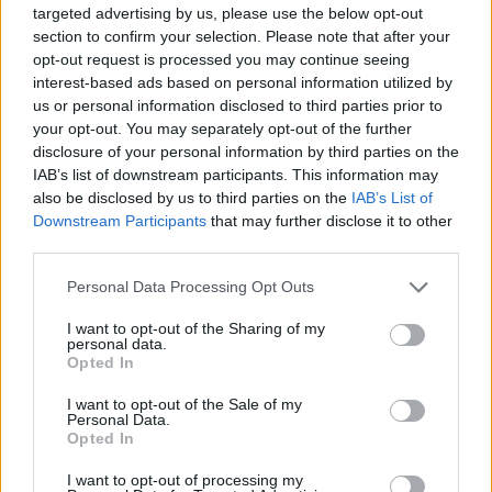
targeted advertising by us, please use the below opt-out
section to confirm your selection. Please note that after your
opt-out request is processed you may continue seeing
Εγγραφείτε στο Stivostime των
interest-based ads based on personal information utilized by
us or personal information disclosed to third parties prior to
your opt-out. You may separately opt-out of the further
disclosure of your personal information by third parties on the
IAB’s list of downstream participants. This information may
also be disclosed by us to third parties on the
IAB’s List of
Downstream Participants
that may further disclose it to other
third parties.
Personal Data Processing Opt Outs
I want to opt-out of the Sharing of my
personal data.
Opted In
I want to opt-out of the Sale of my
Διονύσης Αντωνέλλος
Personal Data.
Opted In
Δημοσιογράφος με εμπειρία σε blogging, ραδιόφωνο και
I want to opt-out of processing my