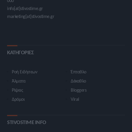
000
info[at]stivostime.gr
marketing[at]stivostime.gr
ΚΑΤΗΓΟΡΙΕΣ
Ροή Ειδήσεων
Έπταθλο
Άλματα
Δέκαθλο
Ρίψεις
Bloggers
Δρόμοι
Viral
STIVOSTIME INFO