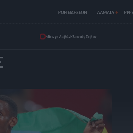
ΡΟΗ ΕΙΔΗΣΕΩΝ
ΑΛΜΑΤΑ
ΡIΨΕ
Μίτινγκ Λιεβάν
Κλειστός Στίβος
Σ