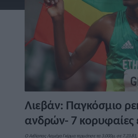
Λιεβάν: Παγκόσμιο ρε
ανδρών- 7 κορυφαίες 
Ο Αιθίοπας Λαμέχα Γκίρμα τερμάτισε τα 3.000μ. σε 7.23.81,