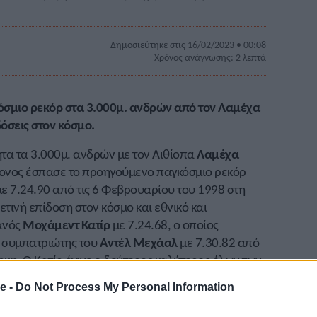
Δημοσιεύτηκε στις 16/02/2023 • 00:08
Χρόνος ανάγνωσης: 2 λεπτά
γκόσμιο ρεκόρ στα 3.000μ. ανδρών από τον Λαμέχα
δόσεις στον κόσμο.
τα τα 3.000μ. ανδρών με τον Αιθίοπα
Λαμέχα
χρονος έσπασε το προηγούμενο παγκόσμιο ρεκόρ
ε 7.24.90 από τις 6 Φεβρουαρίου του 1998 στη
τινή επίδοση στον κόσμο και εθνικό και
ανός
Μοχάμεντ Κατίρ
με 7.24.68, ο οποίος
ο συμπατριώτης του
Αντέλ Μεχάαλ
με 7.30.82 από
ρκη. Ο Κατίρ έγινε ο δεύτερος καλύτερος όλων των
e -
Do Not Process My Personal Information
ιδόσεις στον κόσμο, ανάμεσά τους στο μήκος ανδρών