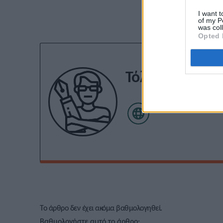
I want t
of my P
was col
Opted 
Τόλης Λελεκίδ
Το άρθρο δεν έχει ακόμα βαθμολογηθεί.
Βαθμολογήστε αυτό το άρθρο: