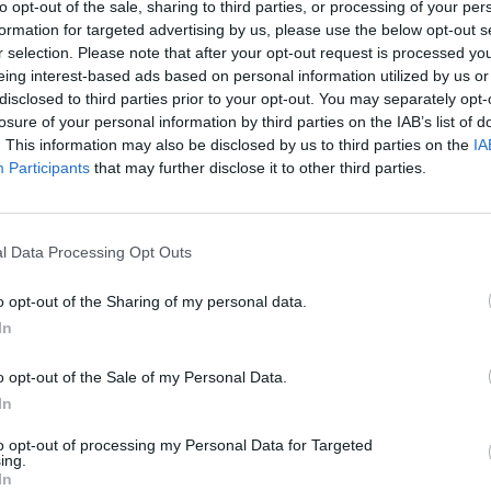
to opt-out of the sale, sharing to third parties, or processing of your per
1μ. Στο επί κοντώ, που η
Κατερίνα Στεφανίδη
formation for targeted advertising by us, please use the below opt-out s
ρικανίδα
Κέιτι Μουν
με 4,83μ. που είναι επίσης, η
r selection. Please note that after your opt-out request is processed y
επίδοση πέτυχε η Βρετανίδα
Κίλι Χότζκινσον
στα
eing interest-based ads based on personal information utilized by us or
ς ήταν στο ντεμπούτο του στα 1.500μ. ο Νορβηγός
disclosed to third parties prior to your opt-out. You may separately opt-
 σε 3.32.38 που είναι η κορυφαία επίδοση στον
losure of your personal information by third parties on the IAB’s list of
. This information may also be disclosed by us to third parties on the
IA
ς είχαμε ακόμη στο τριπλούν γυναικών από την
Participants
that may further disclose it to other third parties.
 και την
Γκούνταφ Τσεγκάι
από την Αιθιοπία στα
ουηδός
Άρμαντ Ντουπλάντις
με 6,01μ., στα 3.000μ.
l Data Processing Opt Outs
84, στα 800μ. ο Ολλανδός
Τόνι φαν Ντίπεν
με
τ Ομανιάλα
με 6.54 που είναι ατομικό του και
o opt-out of the Sharing of my personal data.
ομπς
με 6.57. Ακόμη στα 400μ. κέρδισε ο Νορβηγός
In
0μ. εμπόδια ο Αμερικανός
Γκραντ Χόλογουεϊ
με
o opt-out of the Sale of my Personal Data.
πολ
έκανε άλλη μια νίκη στα 400μ. με 50.20.
In
to opt-out of processing my Personal Data for Targeted
ing.
Stivostime των
In