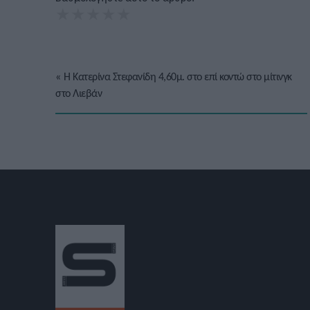
★
★
★
★
★
«
Η Κατερίνα Στεφανίδη 4,60μ. στο επί κοντώ στο μίτινγκ
στο Λιεβάν