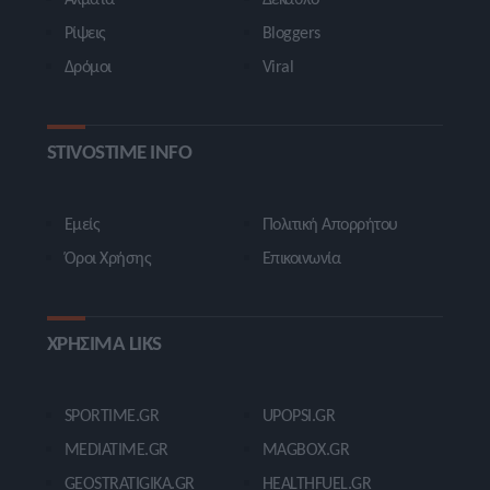
Ρίψεις
Bloggers
Δρόμοι
Viral
STIVOSTIME INFO
Εμείς
Πολιτική Απορρήτου
Όροι Χρήσης
Επικοινωνία
ΧΡΗΣΙΜΑ LIKS
SPORTIME.GR
UPOPSI.GR
MEDIATIME.GR
MAGBOX.GR
GEOSTRATIGIKA.GR
HEALTHFUEL.GR