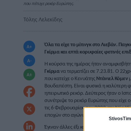
που πέτυχε ρεκόρ Ευρώπης.
Τόλης Λελεκίδης
Όλα τα είχε το μίτινγκ στο Λιεβάν. Πα
A+
Γκίρμα και επτά κορυφαίες φετινές επι
A-
Η κούρσα της ημέρας ήταν αναμφισβήτη
Γκίρμα
να τερματίζει σε 7.23.81. Ο 22
A±
που κατείχε ο Κενυάτης
Ντάνιελ Κόμεν
μ
Βουδαπέστη. Είναι φυσικά η καλύτερη φε
ηπειρωτικό ρεκόρ. Δεύτερος ήταν ο Ισπ
συνέτριψε το ρεκόρ Ευρώπης που είχε 
τις 6 Φεβρουαρίου του 2022 στη Νέα Υό
εποχών στο αγώνισμα.
StivosTim
Έγιναν άλλες έξι καλύτερες φετινές επ