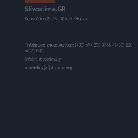
Stivostime.GR
Καρνεάδου 25-29, 106 75, Αθήνα
Τηλέφωνο επικοινωνίας:
(+30) 697 203 3766 / (+30) 210
68 71 000
info[at]stivostime.gr
marketing[at]stivostime.gr