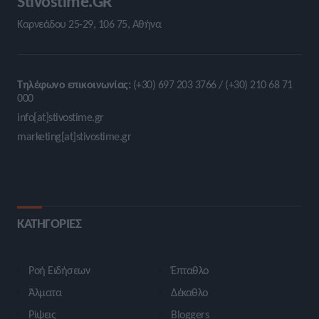
Stivostime.GR
Καρνεάδου 25-29, 106 75, Αθήνα
Τηλέφωνο επικοινωνίας:
(+30) 697 203 3766 / (+30) 210 68 71
000
info[at]stivostime.gr
marketing[at]stivostime.gr
ΚΑΤΗΓΟΡΙΕΣ
Ροή Ειδήσεων
Έπταθλο
Άλματα
Δέκαθλο
Ρίψεις
Bloggers