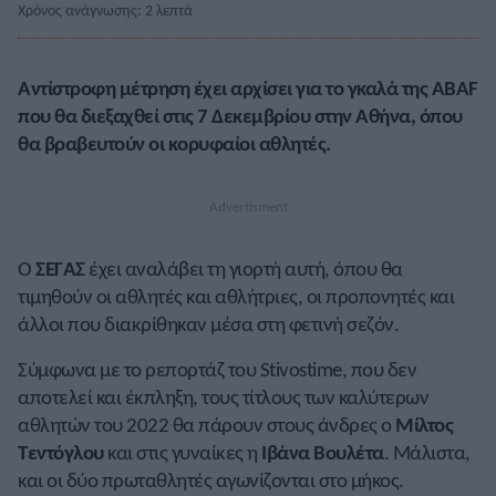
Χρόνος ανάγνωσης: 2 λεπτά
Αντίστροφη μέτρηση έχει αρχίσει για το γκαλά της ABAF
που θα διεξαχθεί στις 7 Δεκεμβρίου στην Αθήνα, όπου
θα βραβευτούν οι κορυφαίοι αθλητές.
Ο
ΣΕΓΑΣ
έχει αναλάβει τη γιορτή αυτή, όπου θα
τιμηθούν οι αθλητές και αθλήτριες, οι προπονητές και
άλλοι που διακρίθηκαν μέσα στη φετινή σεζόν.
Σύμφωνα με το ρεπορτάζ του Stivostime, που δεν
αποτελεί και έκπληξη, τους τίτλους των καλύτερων
αθλητών του 2022 θα πάρουν στους άνδρες ο
Μίλτος
Τεντόγλου
και στις γυναίκες η
Ιβάνα Βουλέτα
. Μάλιστα,
και οι δύο πρωταθλητές αγωνίζονται στο μήκος.