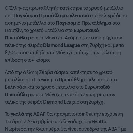
Ο Έλληνας πρωταθλητής κατέκτησε το χρυσό μετάλλιο
στο
Παγκόσμιο Πρωτάθλημα κλειστού
στο Βελιγράδι, το
ασημένιο μετάλλιο στο
Παγκόσμιο Πρωτάθλημα
στο
Γιουτζίν, το χρυσό μετάλλιο στο
Ευρωπαϊκό
Πρωτάθλημα
στο Μόναχο. Ακόμη ήταν ο νικητής στον
τελικό της σειράς
Diamond League
στη Ζυρίχη και με τα
8,52μ. που πήδηξε στο Μόναχο, πέτυχε την καλύτερη
επίδοση στον κόσμο.
Από την άλλη η Σέρβα άλτρια κατέκτησε το χρυσό
μετάλλιο στο Παγκόσμιο Πρωτάθλημα κλειστού στο
Βελιγράδι και το χρυσό μετάλλιο στο
Ευρωπαϊκό
Πρωτάθλημα
στο Μόναχο, ενώ ήταν νικήτρια στον
τελικό της σειράς Diamond League στη Ζυρίχη.
Το
γκαλά της ABAF
θα πραγματοποιηθεί την ερχόμενη
Τετάρτη 7 Δεκεμβρίου στο ξενοδοχείο «
Hyatt
».
Νωρίτερα την ίδια ημέρα θα γίνει συνέδριο της ABAF με