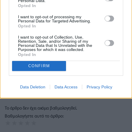
Personal Data.
Opted In
I want to opt-out of processing my
Personal Data for Targeted Advertising.
Opted In
I want to opt-out of Collection, Use,
Τόλης Λελεκίδης
Retention, Sale, and/or Sharing of my
Personal Data that Is Unrelated with the
Purposes for which it was collected.
Opted In
CONFIRM
Data Deletion
Data Access
Privacy Policy
Το άρθρο δεν έχει ακόμα βαθμολογηθεί.
Βαθμολογήστε αυτό το άρθρο:
★
★
★
★
★