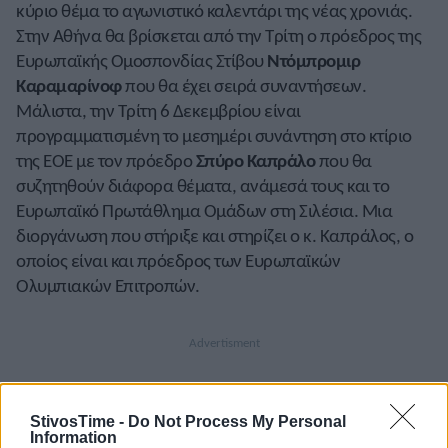
κύριο θέμα το αγωνιστικό καλεντάρι της νέας χρονιάς.
Στην Αθήνα θα βρίσκεται από την Τρίτη ο πρόεδρος της
Ευρωπαϊκής Ομοσπονδίας Στίβου
Ντόμπρομιρ
Καραμαρίνοφ
που θα έχει σειρά συναντήσεων.
Μάλιστα, την Τρίτη 6 Δεκεμβρίου είναι
προγραμματισμένη το μεσημέρι συνάντηση στο κτίριο
της ΕΟΕ με τον πρόεδρο
Σπύρο Καπράλο
που θα
συζητηθούν διάφορα θέματα, ανάμεσά τους και το
Ευρωπαϊκό Πρωτάθλημα Ομάδων στη Σιλέσια. Μια
διοργάνωση που στήριξε και στηρίζει ο κ. Καπράλος, ο
οποίος είναι και πρόεδρος των Ευρωπαϊκών
Ολυμπιακών Επιτροπών.
StivosTime -
Do Not Process My Personal
Information