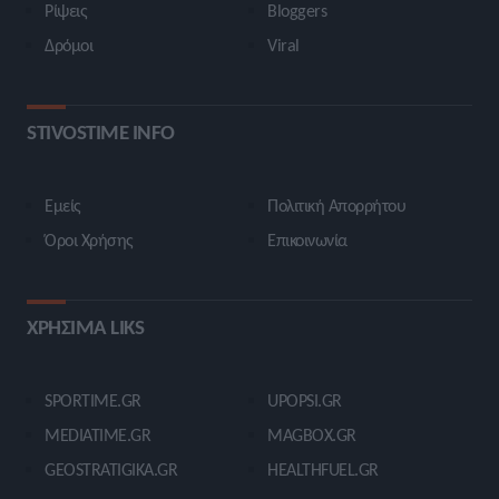
Ρίψεις
Bloggers
Δρόμοι
Viral
STIVOSTIME INFO
Εμείς
Πολιτική Απορρήτου
Όροι Χρήσης
Επικοινωνία
ΧΡΗΣΙΜΑ LIKS
SPORTIME.GR
UPOPSI.GR
MEDIATIME.GR
MAGBOX.GR
GEOSTRATIGIKA.GR
HEALTHFUEL.GR