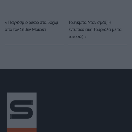
«
Παγκόσμιο ρεκόρ στα 50χλμ.
Τούγκμπα Ντανισμάζ: Η
από τον Στίβεν Μοκόκα
εντυπωσιακή Τουρκάλα με τα
τατουάζ
»