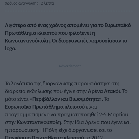
Χρόνος ανάγνωσης: 2 λεπτά
Λιγότερο από ένας χρόνος απομένει για το Ευρωπαϊκό
Πρωτάθλημα κλειστού που φιλοξενεί η
Κωνσταντινούπολη. Οι διοργανωτές παρουσίασαν το
logo.
Το λογότυπο της διοργάνωσης παρουσιάστηκε στη
διάρκεια εκδήλωσης που έγινε στην
Αρένα Ατακόι
. Το
μότο είναι «
Περιβάλλον και Βιωσιμότητα
». Το
Ευρωπαϊκό Πρωτάθλημα κλειστού
είναι
προγραμματισμένο να πραγματοποιηθεί 2-5 Μαρτίου
στην
Κωνσταντινούπολη.
Στην ίδια Αρένα που έγινε και
η παρουσίαση. Η Πόλη είχε διοργανώσει και το
Παγκόσμιο Πρωτάθλημα κλειστού
το 2012.