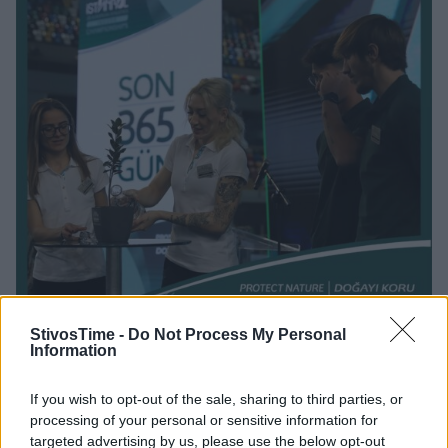
StivosTime -
Do Not Process My Personal
Η Τούγκμπα Ντενισμάζ ήταν μία από τις πρωταθλήτριες
Information
που μετείχαν στην εκδήλωση και στις δράσεις για το
περιβάλλον που είναι το θέμα του Ευρωπαϊκού
If you wish to opt-out of the sale, sharing to third parties, or
Πρωταθλήματος κλειστού του 2023.
processing of your personal or sensitive information for
targeted advertising by us, please use the below opt-out