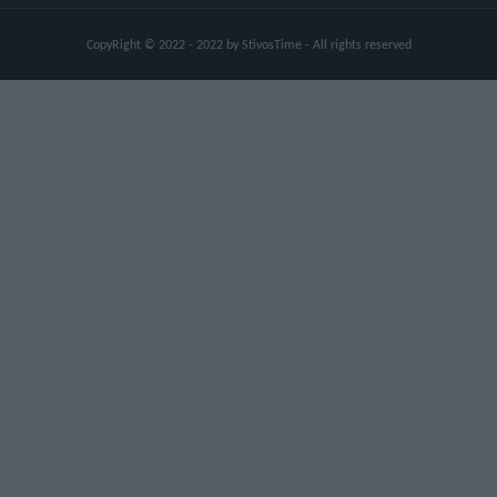
CopyRight © 2022 - 2022 by StivosTime - All rights reserved