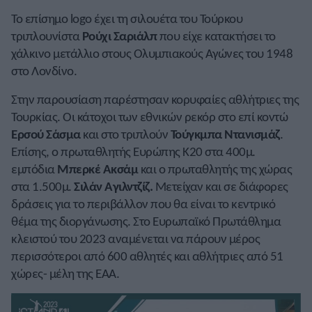
Το επίσημο logo έχει τη σιλουέτα του Τούρκου
τριπλουνίστα
Ρούχι Σαριάλπ
που είχε κατακτήσει το
χάλκινο μετάλλιο στους Ολυμπιακούς Αγώνες του 1948
στο Λονδίνο.
Στην παρουσίαση παρέστησαν κορυφαίες αθλήτριες της
Τουρκίας. Οι κάτοχοι των εθνικών ρεκόρ στο επί κοντώ
Ερσού Σάσμα
και στο τριπλούν
Τούγκμπα Ντανισμάζ
.
Επίσης, ο πρωταθλητής Ευρώπης Κ20 στα 400μ.
εμπόδια
Μπερκέ Ακσάμ
και ο πρωταθλητής της χώρας
στα 1.500μ.
Σιλάν Αγιλντζίζ.
Μετείχαν και σε διάφορες
δράσεις για το περιβάλλον που θα είναι το κεντρικό
θέμα της διοργάνωσης. Στο Ευρωπαϊκό Πρωτάθλημα
κλειστού του 2023 αναμένεται να πάρουν μέρος
περισσότεροι από 600 αθλητές και αθλήτριες από 51
χώρες- μέλη της ΕΑΑ.