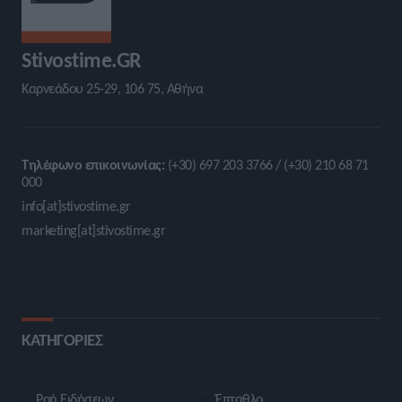
Stivostime.GR
Καρνεάδου 25-29, 106 75, Αθήνα
Τηλέφωνο επικοινωνίας:
(+30) 697 203 3766 / (+30) 210 68 71
000
info[at]stivostime.gr
marketing[at]stivostime.gr
ΚΑΤΗΓΟΡΙΕΣ
Ροή Ειδήσεων
Έπταθλο