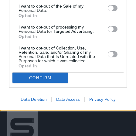
Βαθμολογήστε αυτό το άρθρο:
I want to opt-out of the Sale of my
★
★
★
★
★
Personal Data.
Opted In
I want to opt-out of processing my
Personal Data for Targeted Advertising.
Opted In
«
Οι top των ελίτ
Ν. Υόρκη: Παγκόσμιο ρεκόρ στη
μαραθωνοδρόμων στη
σφαιροβολία ο Ράιαν Κρούζερ
I want to opt-out of Collection, Use,
Βοστόνη!
με 23,38μ.
»
Retention, Sale, and/or Sharing of my
Personal Data that Is Unrelated with the
Purposes for which it was collected.
Opted In
CONFIRM
Data Deletion
Data Access
Privacy Policy