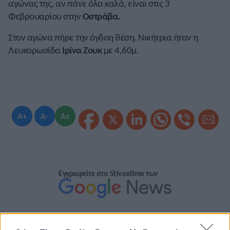
αγώνας της, αν πάνε όλα καλά, είναι στις 3
Φεβρουαρίου στην
Οστράβα.
Στον αγώνα πήρε την όγδοη θέση. Νικήτρια ήταν η
Λευκορωσίδα
Ιρίνα Ζουκ
με 4,60μ.
A+
A-
A±
Εγγραφείτε στο Stivostime των