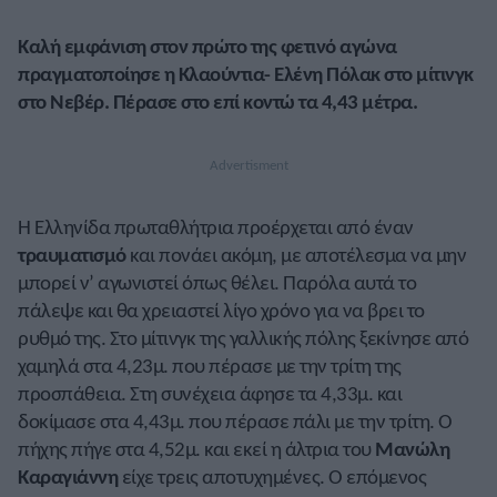
Καλή εμφάνιση στον πρώτο της φετινό αγώνα
πραγματοποίησε η Κλαούντια- Ελένη Πόλακ στο μίτινγκ
στο Νεβέρ. Πέρασε στο επί κοντώ τα 4,43 μέτρα.
Η Ελληνίδα πρωταθλήτρια προέρχεται από έναν
τραυματισμό
και πονάει ακόμη, με αποτέλεσμα να μην
μπορεί ν’ αγωνιστεί όπως θέλει. Παρόλα αυτά το
πάλεψε και θα χρειαστεί λίγο χρόνο για να βρει το
ρυθμό της. Στο μίτινγκ της γαλλικής πόλης ξεκίνησε από
χαμηλά στα 4,23μ. που πέρασε με την τρίτη της
προσπάθεια. Στη συνέχεια άφησε τα 4,33μ. και
δοκίμασε στα 4,43μ. που πέρασε πάλι με την τρίτη. Ο
πήχης πήγε στα 4,52μ. και εκεί η άλτρια του
Μανώλη
Καραγιάννη
είχε τρεις αποτυχημένες. Ο επόμενος