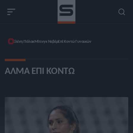
Ελένη Πόλακ
Μίτινγκ Νεβέρ
Επί Κοντώ Γυναικών
ΆΛΜΑ ΕΠΊ ΚΟΝΤΏ