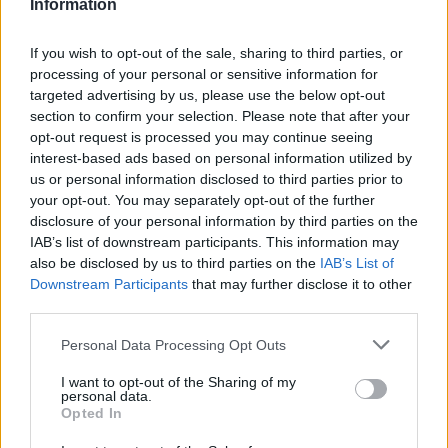
Information
RUN Greece που θα διεξαχθεί στις 10 Απριλίου είναι το
πρώτο της φετινής σειράς που περιλαμβάνει ακόμα
If you wish to opt-out of the sale, sharing to third parties, or
πέντε, σε Καστοριά, Αλεξανδρούπολη, Ιωάννινα, Πάτρα,
processing of your personal or sensitive information for
Λάρισα. Και δεν είναι τυχαίο ότι έχει επιλεγεί το
targeted advertising by us, please use the below opt-out
Ηράκλειο για αφετηρία για το ξεκίνημα, διότι η
section to confirm your selection. Please note that after your
συμπαράσταση όλων όσων ήδη ανέφερε είναι
opt-out request is processed you may continue seeing
interest-based ads based on personal information utilized by
ξεχωριστή. Ευχόμαστε καλή επιτυχία στη διοργάνωση».
us or personal information disclosed to third parties prior to
your opt-out. You may separately opt-out of the further
Ο
Πρόεδρος της ΕΑΣ – ΣΕΓΑΣ Κρήτης Παναγιώτης
disclosure of your personal information by third parties on the
Αντωνακάκης
αναφέρθηκε στον αριθμό των
IAB’s list of downstream participants. This information may
συμμετοχών που έχουν ξεπεράσει τις 1.000 μέχρι τώρα
also be disclosed by us to third parties on the
IAB’s List of
και ανέφερε ότι συνεχίζονται μέχρι και το Σάββατο 9
Downstream Participants
that may further disclose it to other
Απριλίου σε σημεία όπως αναφέρεται παρακάτω. Στη
third parties.
συνέντευξη παραβρέθηκε και η πρωταθλήτρια Ειρήνη
Personal Data Processing Opt Outs
Βασιλείου.
I want to opt-out of the Sharing of my
Ο αγώνας θα διεξαχθεί την Κυριακή 10 Απριλίου, στις 10
personal data.
Opted In
το πρωί, με αφετηρία και τερματισμό στο Παγκρήτιο
Στάδιο.