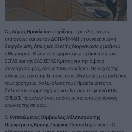
Ως
Δήμος Ηρακλείου
στηρίζουμε με όλες μας τις
υπηρεσίες και με τον ΔΟΠΑΦΜΑΗ τη συγκεκριμένη
διοργάνωση, όπως και όλες τις διοργανώσεις μαζικού
αθλητισμού. Θέλω να ευχαριστήσω τη διοίκηση του
ΣΕΓΑΣ και της ΕΑΣ ΣΕΓΑΣ Κρήτης για την άψογη
συνεργασία μας, όλους τους φορείς και τις αρχές της
πόλης για την στήριξή τους, τους εθελοντές μας αλλά και
τους χορηγούς. Καλώ όλους τους Ηρακλειώτες να
δηλώσουν συμμετοχή για να είναι και το φετινό RUN
GREECE Ηράκλειο ένας από τους πιο επιτυχημένους
αγώνες της σειράς».
Ο
Εντεταλμένος Σύμβουλος Αθλητισμού της
Περιφέρειας Κρήτης Γιώργος Πιτσούλης
τόνισε: «Ο
αθλητισμός είναι υγεία, καλούμε τα παιδιά, τους γονείς,