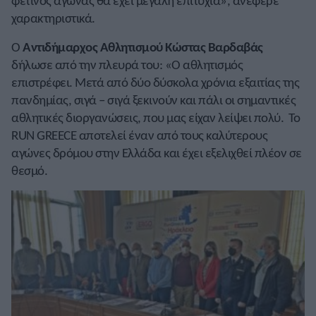
φετινός αγώνας θα έχει μεγάλη επιτυχία», ανέφερε
χαρακτηριστικά.
Ο
Αντιδήμαρχος Αθλητισμού Κώστας Βαρδαβάς
δήλωσε από την πλευρά του: «Ο αθλητισμός
επιστρέφει. Μετά από δύο δύσκολα χρόνια εξαιτίας της
πανδημίας, σιγά – σιγά ξεκινούν και πάλι οι σημαντικές
αθλητικές διοργανώσεις, που μας είχαν λείψει πολύ. Το
RUN GREECE αποτελεί έναν από τους καλύτερους
αγώνες δρόμου στην Ελλάδα και έχει εξελιχθεί πλέον σε
θεσμό.