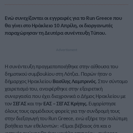
Ενώ συνεχίζονται οι εγγραφές για το Run Greece που
θα γίνει στο Ηράκλειο 10 Απρίλη, οι διοργανωτές
παραχώρησαν τη Δευτέρα συνέντευξη Τύπου.
Η συνέντευξη πραγματοποιήθηκε στην αίθουσα του
δημοτικού συμβουλίου στη Λότζια. Παρών ήταν ο
δήμαρχος Ηρακλείου
Βασίλης Λαμπρινός
. Στον σύντομο
χαιρετισμό του, αναφέρθηκε στην εξαιρετική
συνεργασία που έχει διαχρονικά ο Δήμος Ηρακλείου με
τον
ΣΕΓΑΣ
και την
ΕΑΣ – ΣΕΓΑΣ Κρήτης.
Ευχαρίστησε
όλους τους αρμόδιους φορείς για την συνδρομή τους
στην διεξαγωγή του Run Greece, ενώ εξήρε την πολύτιμη
βοήθεια των εθελοντών: «Είμαι βέβαιος ότι και ο