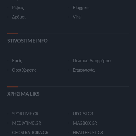
Ρίψεις
Bloggers
Δρόμοι
Viral
STIVOSTIME INFO
Εμείς
Πολιτική Απορρήτου
Όροι Χρήσης
Επικοινωνία
ΧΡΗΣΙΜΑ LIKS
SPORTIME.GR
UPOPSI.GR
MEDIATIME.GR
MAGBOX.GR
GEOSTRATIGIKA.GR
HEALTHFUEL.GR