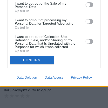
I want to opt-out of the Sale of my
Personal Data.
Διονύσης Αντωνέλλος
Opted In
I want to opt-out of processing my
Personal Data for Targeted Advertising.
Δημοσιογράφος με εμπειρία σε blogging, ραδιόφωνο και
Opted In
τηλεόραση. Εξειδίκευση στα ελληνοτουρκικά, τον
Ολυμπιακό και τον στίβο, με ρεπορτάζ και αναλύσεις από
I want to opt-out of Collection, Use,
πρώτο χέρι που προσφέρουν γνώση και έμπνευση.
Retention, Sale, and/or Sharing of my
Personal Data that Is Unrelated with the
Purposes for which it was collected.
Opted In
CONFIRM
Data Deletion
Data Access
Privacy Policy
Το άρθρο δεν έχει ακόμα βαθμολογηθεί.
Βαθμολογήστε αυτό το άρθρο:
★
★
★
★
★