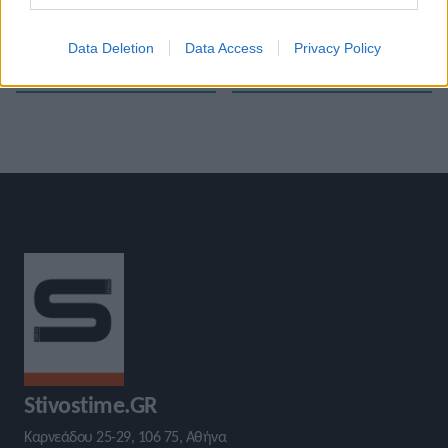
«
Στη Μαδρίτη αγωνίζεται την
ΣΕΦ: Πανελλήνιο Πρωτάθλημα
Τετάρτη ο Ανδρέας Πανταζής-
(Αποτελέσματα) -Τελικό
»
Data Deletion
Data Access
Privacy Policy
Ποιοι είναι οι αντίπαλοί του
Stivostime.GR
Καρνεάδου 25-29, 106 75, Αθήνα