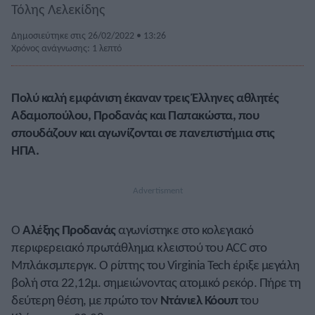
Τόλης Λελεκίδης
Δημοσιεύτηκε στις 26/02/2022 • 13:26
Χρόνος ανάγνωσης: 1 λεπτό
Πολύ καλή εμφάνιση έκαναν τρεις Έλληνες αθλητές
Αδαμοπούλου, Προδανάς και Παπακώστα, που
σπουδάζουν και αγωνίζονται σε πανεπιστήμια στις
ΗΠΑ.
Ο
Αλέξης Προδανάς
αγωνίστηκε στο κολεγιακό
περιφερειακό πρωτάθλημα κλειστού του ACC στο
Μπλάκσμπεργκ. Ο ρίπτης του Virginia Tech έριξε μεγάλη
βολή στα 22,12μ. σημειώνοντας ατομικό ρεκόρ. Πήρε τη
δεύτερη θέση, με πρώτο τον
Ντάνιελ Κόουπ
του