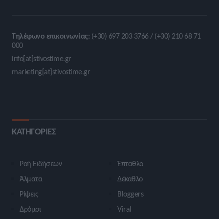
Τηλέφωνο επικοινωνίας:
(+30) 697 203 3766 / (+30) 210 68 71
000
info[at]stivostime.gr
marketing[at]stivostime.gr
ΚΑΤΗΓΟΡΙΕΣ
Ροή Ειδήσεων
Έπταθλο
Άλματα
Δέκαθλο
Ρίψεις
Bloggers
Δρόμοι
Viral