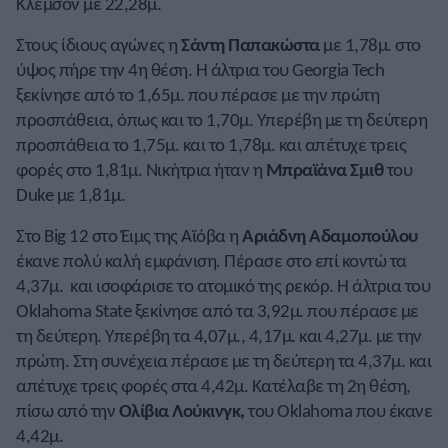
Κλέμσον με 22,28μ.
Στους ίδιους αγώνες η
Σάντη Παπακώστα
με 1,78μ. στο
ύψος πήρε την 4η θέση. Η άλτρια του Georgia Tech
ξεκίνησε από το 1,65μ. που πέρασε με την πρώτη
προσπάθεια, όπως και το 1,70μ. Υπερέβη με τη δεύτερη
προσπάθεια το 1,75μ. και το 1,78μ. και απέτυχε τρεις
φορές στο 1,81μ. Νικήτρια ήταν η
Μπραϊάνα Σμιθ
του
Duke με 1,81μ.
Στο Big 12 στο Έιμς της Αϊόβα η
Αριάδνη Αδαμοπούλου
έκανε πολύ καλή εμφάνιση. Πέρασε στο επί κοντώ τα
4,37μ. και ισοφάρισε το ατομικό της ρεκόρ. Η άλτρια του
Oklahoma State ξεκίνησε από τα 3,92μ. που πέρασε με
τη δεύτερη. Υπερέβη τα 4,07μ., 4,17μ. και 4,27μ. με την
πρώτη. Στη συνέχεια πέρασε με τη δεύτερη τα 4,37μ. και
απέτυχε τρεις φορές στα 4,42μ. Κατέλαβε τη 2η θέση,
πίσω από την
Ολίβια Λούκινγκ,
του Oklahoma που έκανε
4,42μ.