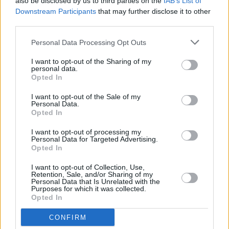
also be disclosed by us to third parties on the
IAB’s List of
Downstream Participants
that may further disclose it to other
third parties.
Personal Data Processing Opt Outs
Τόλης Λελεκίδης
I want to opt-out of the Sharing of my
personal data.
Opted In
I want to opt-out of the Sale of my
Personal Data.
Opted In
I want to opt-out of processing my
Personal Data for Targeted Advertising.
Opted In
Το άρθρο δεν έχει ακόμα βαθμολογηθεί.
I want to opt-out of Collection, Use,
Retention, Sale, and/or Sharing of my
Βαθμολογήστε αυτό το άρθρο:
Personal Data that Is Unrelated with the
★
★
★
★
★
Purposes for which it was collected.
Opted In
CONFIRM